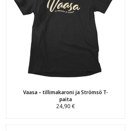
valinnat
tuotteen
sivulla.
Vaasa – tillimakaroni ja Strömsö T-
paita
24,90
€
Tällä
tuotteella
on