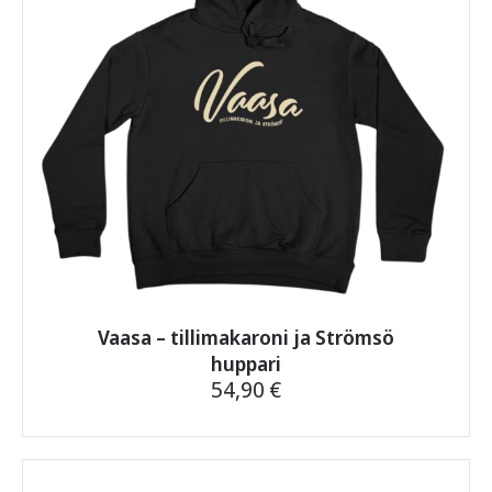
tuotteen
sivulla.
Vaasa – tillimakaroni ja Strömsö
huppari
54,90
€
Tällä
tuotteella
on