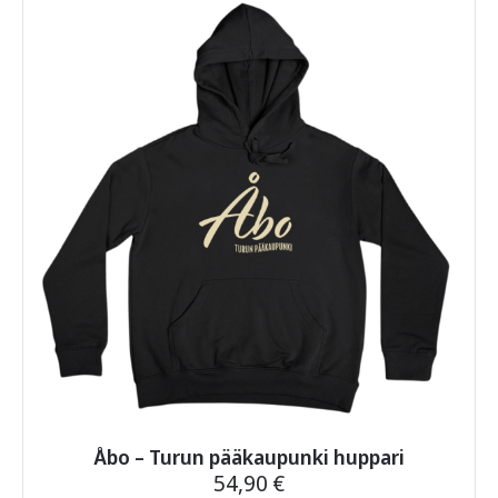
useampi
muunnelma.
Voit
tehdä
valinnat
tuotteen
sivulla.
Åbo – Turun pääkaupunki huppari
54,90
€