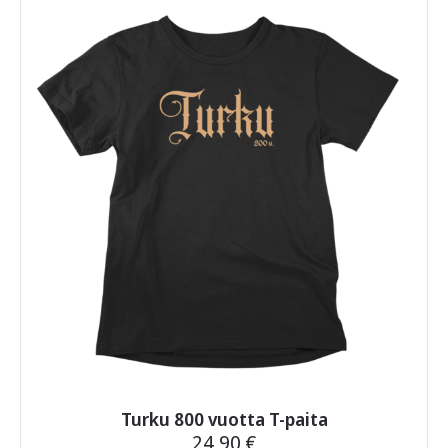
useampi
muunnelma.
Voit
tehdä
valinnat
tuotteen
sivulla.
Turku 800 vuotta T-paita
24,90
€