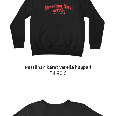
Pestähän käret verellä huppari
54,90
€
Tällä
tuotteella
on
useampi
muunnelma.
Voit