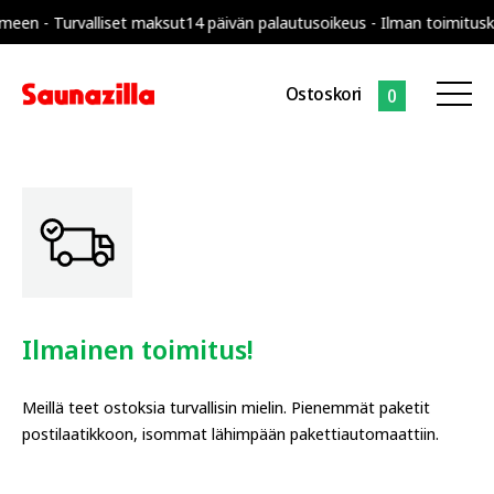
lliset maksut
14 päivän palautusoikeus - Ilman toimituskuluja koko 
Ostoskori
0
Ilmainen toimitus!
Meillä teet ostoksia turvallisin mielin. Pienemmät paketit
postilaatikkoon, isommat lähimpään pakettiautomaattiin.