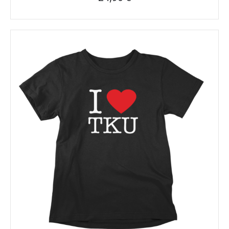
Tällä
tuotteella
on
useampi
muunnelma.
Voit
tehdä
valinnat
tuotteen
sivulla.