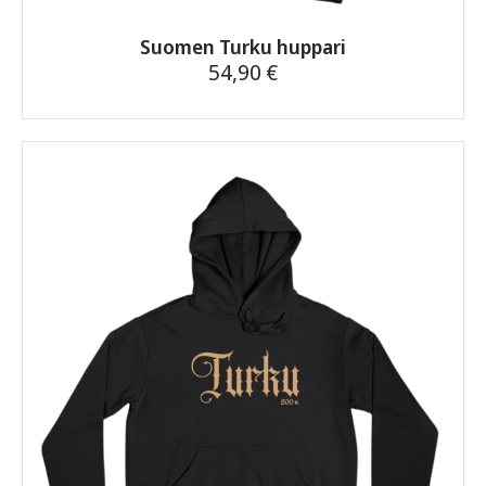
Suomen Turku huppari
54,90
€
Tällä
tuotteella
on
useampi
muunnelma.
Voit
tehdä
valinnat
tuotteen
sivulla.