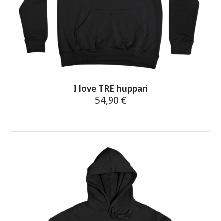
I love TRE huppari
54,90
€
Tällä
tuotteella
on
useampi
muunnelma.
Voit
tehdä
valinnat
tuotteen
sivulla.