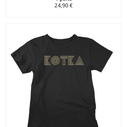
24,90
€
Tällä
tuotteella
on
useampi
muunnelma.
Voit
tehdä
valinnat
tuotteen
sivulla.