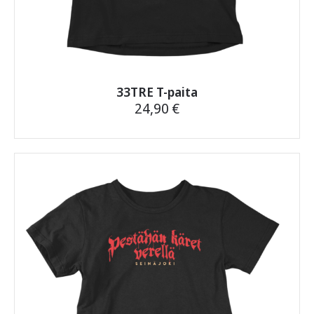
33TRE T-paita
24,90
€
Tällä
tuotteella
on
useampi
muunnelma.
Voit
tehdä
valinnat
tuotteen
sivulla.