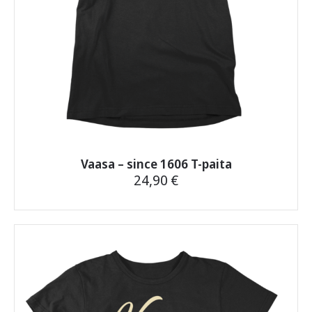
Vaasa – since 1606 T-paita
24,90
€
Tällä
tuotteella
on
useampi
muunnelma.
Voit
tehdä