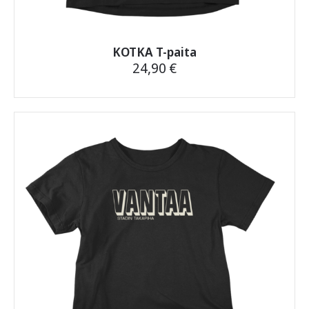
KOTKA T-paita
24,90
€
Tällä
tuotteella
on
useampi
muunnelma.
Voit
tehdä
valinnat
tuotteen
sivulla.