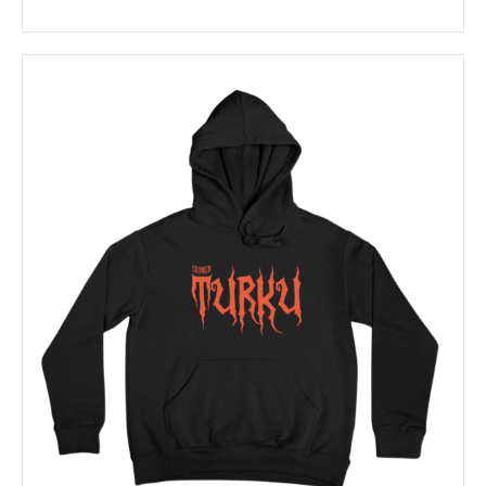
Tällä
tuotteella
on
useampi
muunnelma.
Voit
tehdä
valinnat
tuotteen
sivulla.