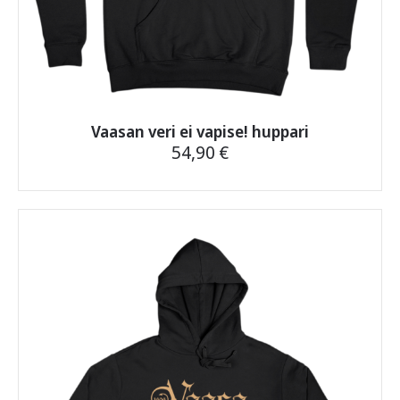
Vaasan veri ei vapise! huppari
54,90
€
Tällä
tuotteella
on
useampi
muunnelma.
Voit
tehdä
valinnat
tuotteen
sivulla.