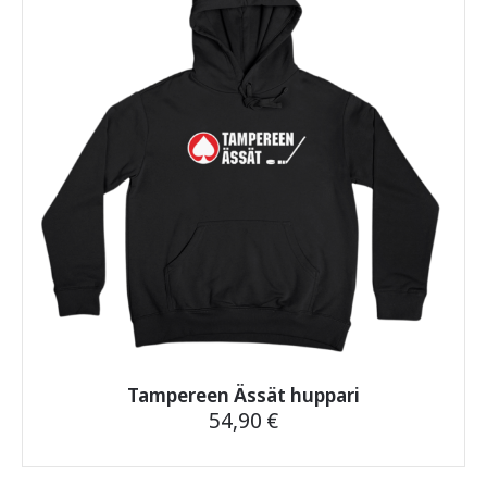
Voit
tehdä
valinnat
tuotteen
sivulla.
Tampereen Ässät huppari
54,90
€
Tällä
tuotteella