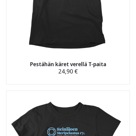
Pestähän käret verellä T-paita
24,90
€
Tällä
tuotteella
on
useampi
muunnelma.
Voit
tehdä
valinnat