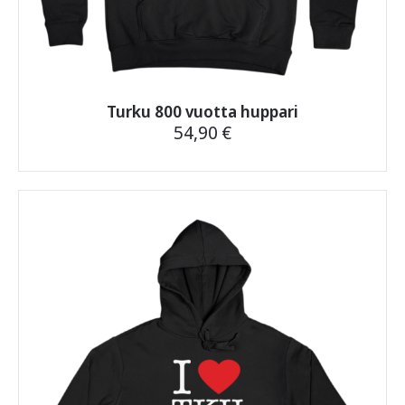
Turku 800 vuotta huppari
54,90
€
Tällä
tuotteella
on
useampi
muunnelma.
Voit
tehdä
valinnat
tuotteen
sivulla.