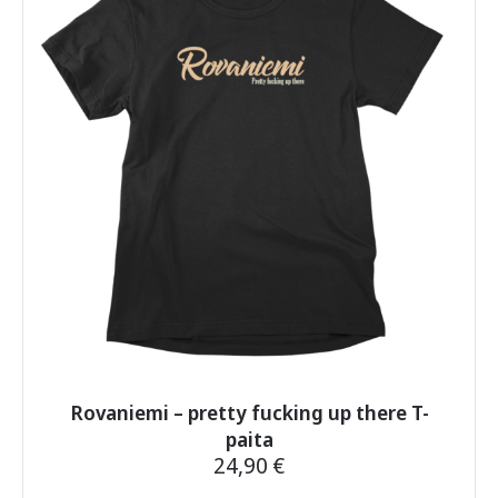
Voit
tehdä
valinnat
tuotteen
sivulla.
Rovaniemi – pretty fucking up there T-
paita
24,90
€
Tällä