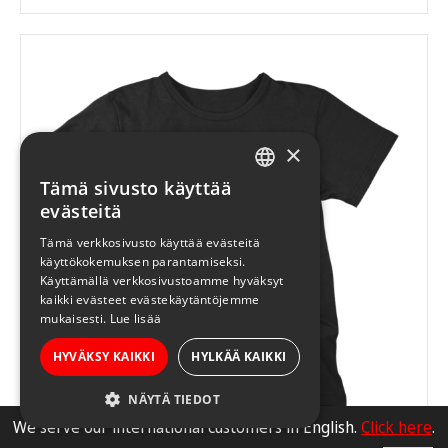
tuotteella
on
useampi
muunnelma.
Voit
tehdä
×
valinnat
Tämä sivusto käyttää
tuotteen
FINNISH
evästeitä
sivulla.
ENGLISH
Tämä verkkosivusto käyttää evästeitä
käyttökokemuksen parantamiseksi.
Käyttämällä verkkosivustoamme hyväksyt
kaikki evästeet evästekäytäntöjemme
mukaisesti.
Lue lisää
HYVÄKSY KAIKKI
HYLKÄÄ KAIKKI
NÄYTÄ TIEDOT
We serve our international customers in English.
Click here
.