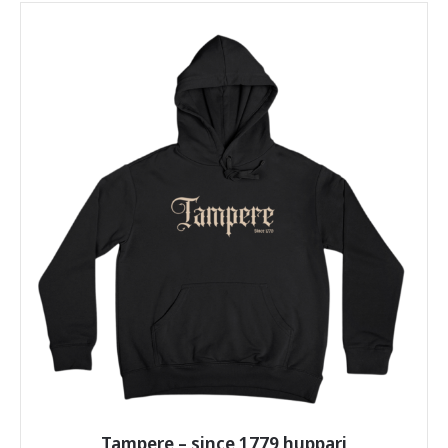
on
useampi
muunnelma.
Voit
tehdä
valinnat
tuotteen
sivulla.
Tampere – since 1779 huppari