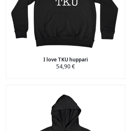
I love TKU huppari
54,90
€
Tällä
tuotteella
on
useampi
muunnelma.
Voit
tehdä
valinnat
tuotteen