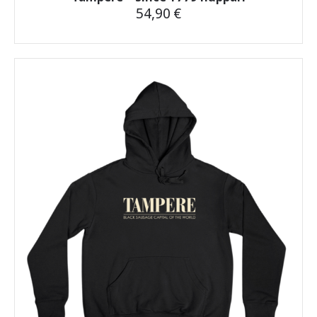
54,90
€
Tällä
tuotteella
on
useampi
muunnelma.
Voit
tehdä
valinnat
tuotteen
sivulla.