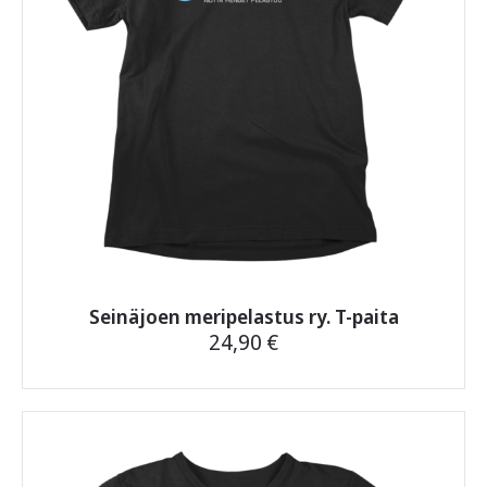
tuotteen
sivulla.
Seinäjoen meripelastus ry. T-paita
24,90
€
Tällä
tuotteella
on
useampi
muunnelma.