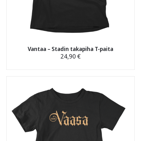
Vantaa – Stadin takapiha T-paita
24,90
€
Tällä
tuotteella
on
useampi
muunnelma.
Voit
tehdä
valinnat
tuotteen
sivulla.