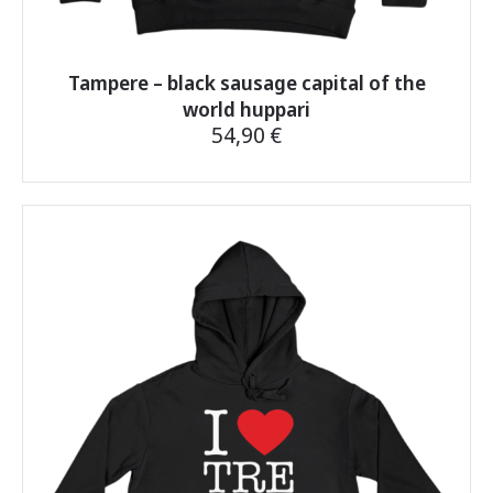
Tampere – black sausage capital of the
world huppari
54,90
€
Tällä
tuotteella
on
useampi
muunnelma.
Voit
tehdä
valinnat
tuotteen
sivulla.