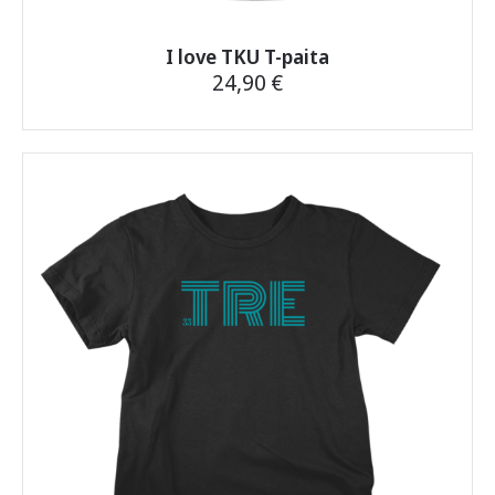
I love TKU T-paita
24,90
€
Tällä
tuotteella
on
useampi
muunnelma.
Voit
tehdä
valinnat
tuotteen
sivulla.