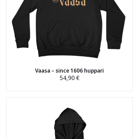
Vaasa – since 1606 huppari
54,90
€
Tällä
tuotteella
on
useampi
muunnelma.
Voit
tehdä
valinnat