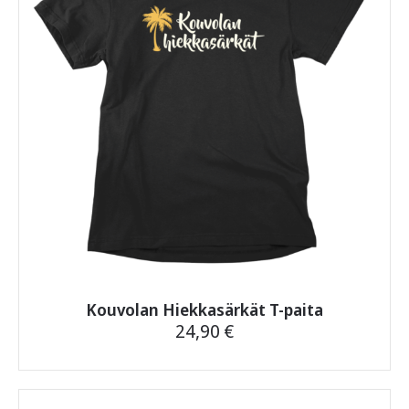
tehdä
valinnat
tuotteen
sivulla.
Kouvolan Hiekkasärkät T-paita
24,90
€
Tällä
tuotteella
on