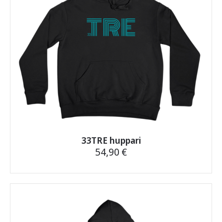
sivulla.
33TRE huppari
54,90
€
Tällä
tuotteella
on
useampi
muunnelma.