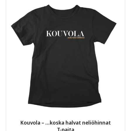
useampi
muunnelma.
Voit
tehdä
valinnat
tuotteen
sivulla.
Kouvola – …koska halvat neliöhinnat
T-paita