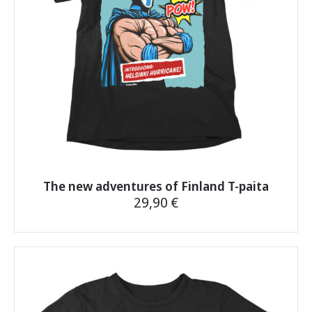
sivulla.
The new adventures of Finland T-paita
29,90
€
Tällä
tuotteella
on
useampi
muunnelma.
Voit