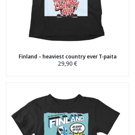
Finland – heaviest country ever T-paita
29,90
€
Tällä
tuotteella
on
useampi
muunnelma.
Voit
tehdä
valinnat
tuotteen