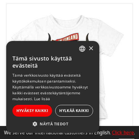
on
useampi
muunnelma.
Voit
tehdä
valinnat
×
tuotteen
Tämä sivusto käyttää
sivulla.
FINNISH
evästeitä
ENGLISH
Tämä verkkosivusto käyttää evästeitä
käyttökokemuksen parantamiseksi.
Käyttämällä verkkosivustoamme hyväksyt
kaikki evästeet evästekäytäntöjemme
mukaisesti.
Lue lisää
HYVÄKSY KAIKKI
HYLKÄÄ KAIKKI
NÄYTÄ TIEDOT
We serve our international customers in English.
Click here
.