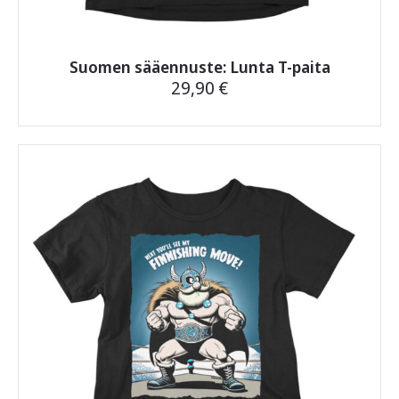
Suomen sääennuste: Lunta T-paita
29,90
€
Tällä
tuotteella
on
useampi
muunnelma.
Voit
tehdä
valinnat
tuotteen
sivulla.