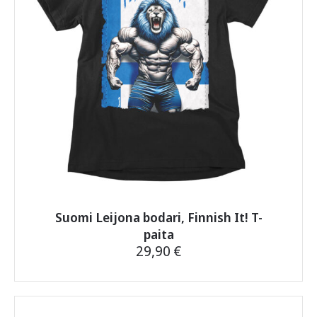
tuotteen
sivulla.
Suomi Leijona bodari, Finnish It! T-
paita
29,90
€
Tällä
tuotteella
on