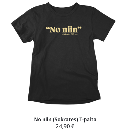
useampi
muunnelma.
Voit
tehdä
valinnat
tuotteen
sivulla.
No niin (Sokrates) T-paita
24,90
€