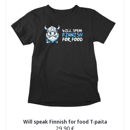
useampi
muunnelma.
Voit
tehdä
valinnat
tuotteen
sivulla.
Will speak Finnish for food T-paita
29,90
€