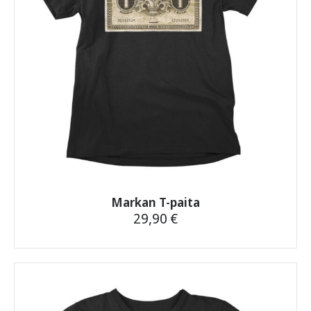
tuotteen
sivulla.
Markan T-paita
29,90
€
Tällä
tuotteella
on
useampi
muunnelma.