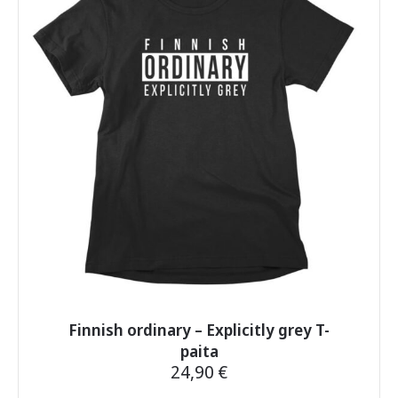
Voit
tehdä
valinnat
tuotteen
sivulla.
Finnish ordinary – Explicitly grey T-
paita
24,90
€
Tällä