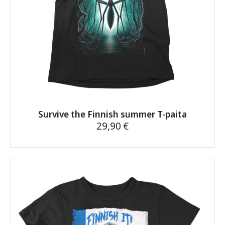
Survive the Finnish summer T-paita
29,90
€
Tällä
tuotteella
on
useampi
muunnelma.
Voit
tehdä
valinnat