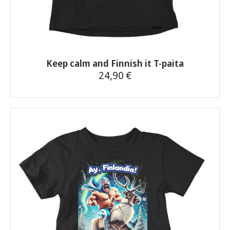
Keep calm and Finnish it T-paita
24,90
€
Tällä
tuotteella
on
useampi
muunnelma.
Voit
tehdä
valinnat
tuotteen
sivulla.