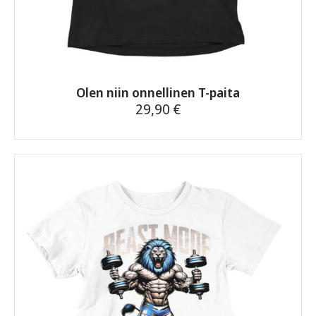
Olen niin onnellinen T-paita
29,90
€
Tällä
tuotteella
on
useampi
muunnelma.
Voit
tehdä
valinnat
tuotteen
sivulla.