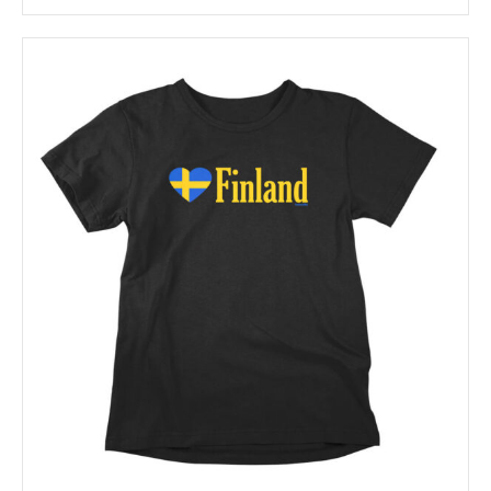
tuotteella
on
useampi
muunnelma.
Voit
tehdä
valinnat
tuotteen
sivulla.