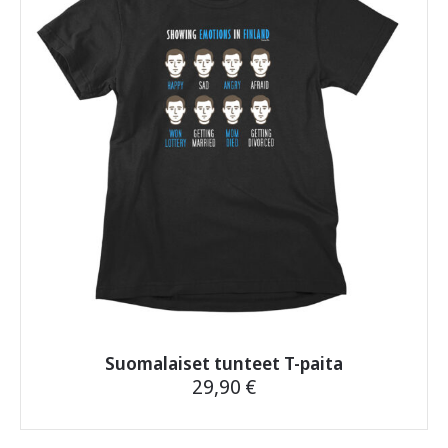
Voit
tehdä
valinnat
tuotteen
sivulla.
Suomalaiset tunteet T-paita
29,90
€
Tällä
tuotteella