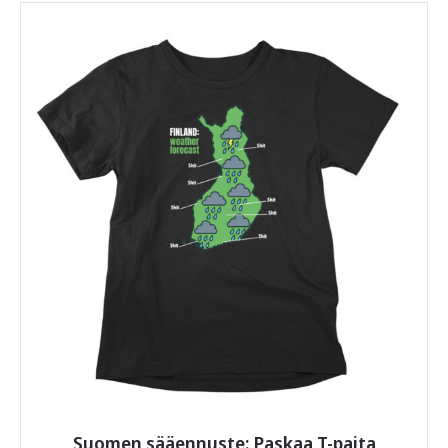
on
useampi
muunnelma.
Voit
tehdä
valinnat
tuotteen
sivulla.
Suomen sääennuste: Paskaa T-paita