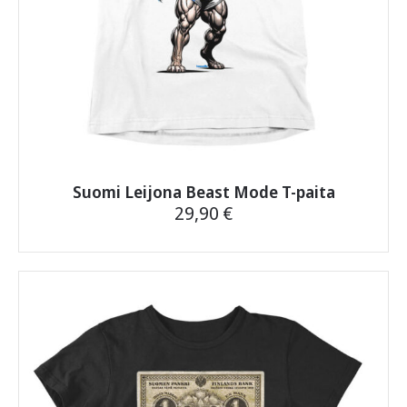
Suomi Leijona Beast Mode T-paita
29,90
€
Tällä
tuotteella
on
useampi
muunnelma.
Voit
tehdä
valinnat