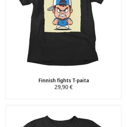
sivulla.
Finnish fights T-paita
29,90
€
Tällä
tuotteella
on
useampi
muunnelma.