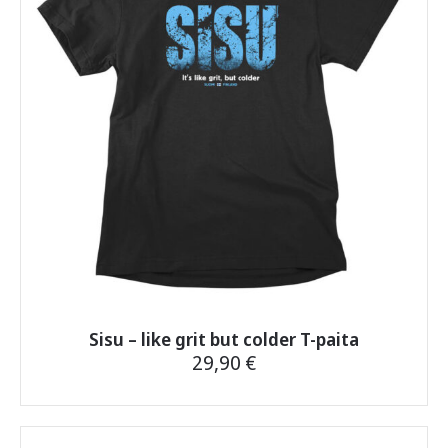
tehdä
valinnat
tuotteen
sivulla.
Sisu – like grit but colder T-paita
29,90
€
Tällä
tuotteella
on