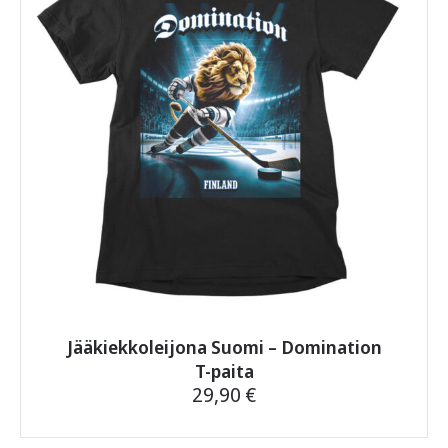
tehdä
valinnat
tuotteen
sivulla.
Jääkiekkoleijona Suomi – Domination
T-paita
29,90
€
Tällä
tuotteella