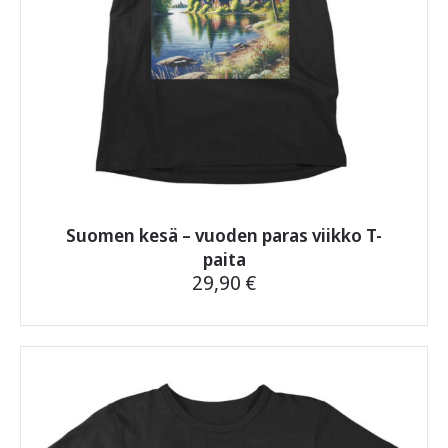
Suomen kesä – vuoden paras viikko T-
paita
29,90
€
Tällä
tuotteella
on
useampi
muunnelma.
Voit