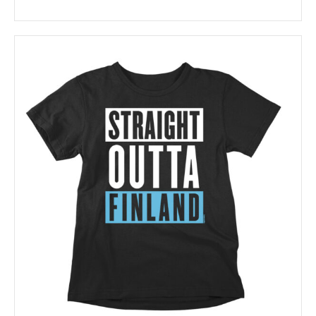
Tällä
tuotteella
on
useampi
muunnelma.
Voit
tehdä
valinnat
tuotteen
sivulla.