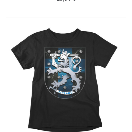
Tällä
tuotteella
on
useampi
muunnelma.
Voit
tehdä
valinnat
tuotteen
sivulla.