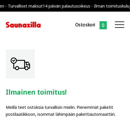
liset maksut
14 päivän palautusoikeus - Ilman toimituskuluja koko S
Ostoskori
0
Ilmainen toimitus!
Meillä teet ostoksia turvallisin mielin. Pienemmät paketit
postilaatikkoon, isommat lähimpään pakettiautomaattiin.