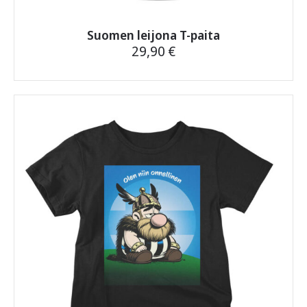
Suomen leijona T-paita
29,90
€
Tällä
tuotteella
on
useampi
muunnelma.
Voit
tehdä
valinnat
tuotteen
sivulla.