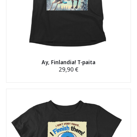
Ay, Finlandia! T-paita
29,90
€
Tällä
tuotteella
on
useampi
muunnelma.
Voit
tehdä
valinnat
tuotteen