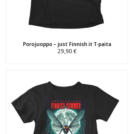
Porojuoppo – just Finnish it T-paita
29,90
€
Tällä
tuotteella
on
useampi
muunnelma.
Voit
tehdä
valinnat
tuotteen
sivulla.