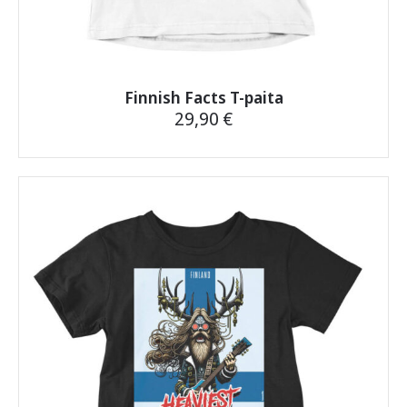
Finnish Facts T-paita
29,90
€
Tällä
tuotteella
on
useampi
muunnelma.
Voit
tehdä
valinnat
tuotteen
sivulla.