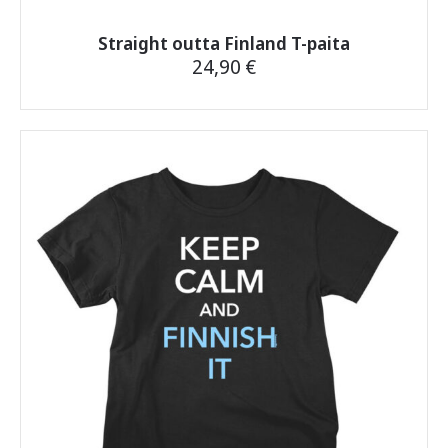
Straight outta Finland T-paita
24,90
€
Tällä
tuotteella
on
useampi
muunnelma.
Voit
tehdä
valinnat
tuotteen
sivulla.