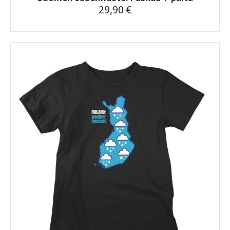
29,90
€
Tällä
tuotteella
on
useampi
muunnelma.
Voit
tehdä
valinnat
tuotteen
sivulla.