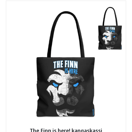
on
useampi
muunnelma.
Voit
tehdä
valinnat
tuotteen
sivulla.
The Finn is here! kangaskassi