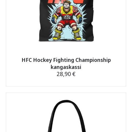
HFC Hockey Fighting Championship
kangaskassi
28,90
€
Tällä
tuotteella
on
useampi
muunnelma.
Voit
tehdä
valinnat