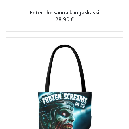
Enter the sauna kangaskassi
28,90
€
Tällä
tuotteella
on
useampi
muunnelma.
Voit
tehdä
valinnat
tuotteen
sivulla.