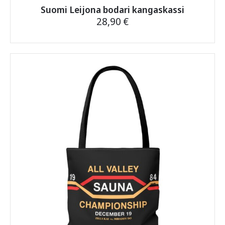
Suomi Leijona bodari kangaskassi
28,90
€
Tällä
tuotteella
on
useampi
muunnelma.
Voit
tehdä
valinnat
tuotteen
sivulla.