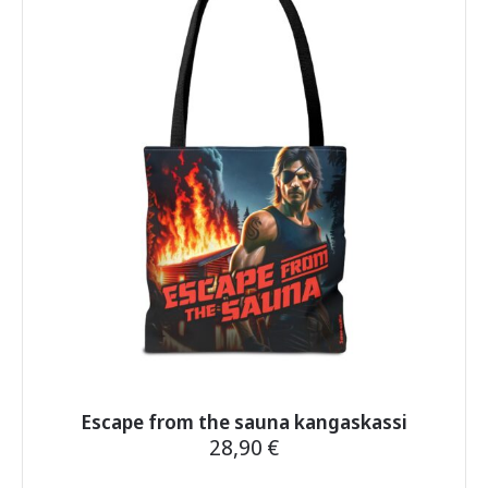
muunnelma.
Voit
tehdä
valinnat
tuotteen
sivulla.
Escape from the sauna kangaskassi
28,90
€
Tällä