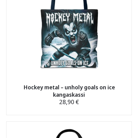
Hockey metal – unholy goals on ice
kangaskassi
28,90
€
Tällä
tuotteella
on
useampi