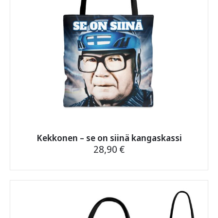
sivulla.
Kekkonen – se on siinä kangaskassi
28,90
€
Tällä
tuotteella
on
useampi
muunnelma.