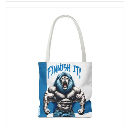
tuotteella
on
useampi
muunnelma.
Voit
tehdä
valinnat
tuotteen
sivulla.