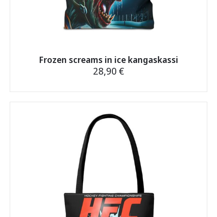
Frozen screams in ice kangaskassi
28,90
€
Tällä
tuotteella
on
useampi
muunnelma.
Voit
tehdä
valinnat
tuotteen
sivulla.