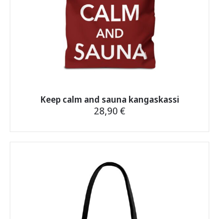
Keep calm and sauna kangaskassi
28,90
€
Tällä
tuotteella
on
useampi
muunnelma.
Voit
tehdä
valinnat
tuotteen