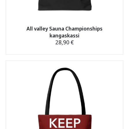
All valley Sauna Championships
kangaskassi
28,90
€
Tällä
tuotteella
on
useampi
muunnelma.
Voit
tehdä
valinnat
tuotteen
sivulla.