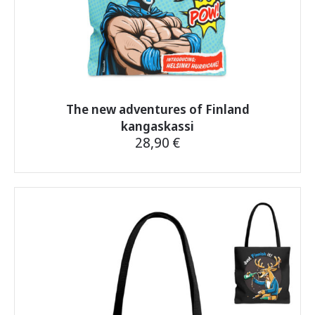
The new adventures of Finland
kangaskassi
28,90
€
Tällä
tuotteella
on
useampi
muunnelma.
Voit
tehdä
valinnat
tuotteen
sivulla.