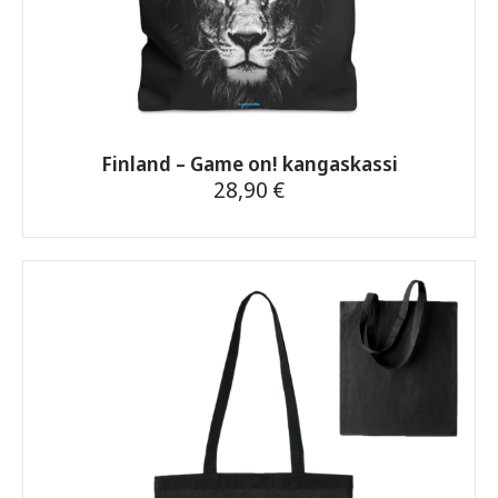
Finland – Game on! kangaskassi
28,90
€
Tällä
tuotteella
on
useampi
muunnelma.
Voit
tehdä
valinnat
tuotteen
sivulla.