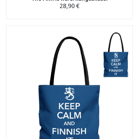
28,90
€
Tällä
tuotteella
on
useampi
muunnelma.
Voit
tehdä
valinnat
tuotteen
sivulla.