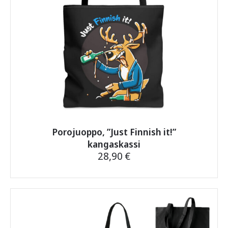
Porojuoppo, ”Just Finnish it!”
kangaskassi
28,90
€
Tällä
tuotteella
on
useampi
muunnelma.