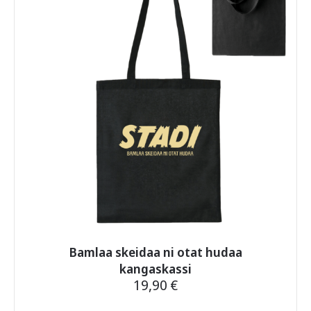
Voit
tehdä
valinnat
tuotteen
sivulla.
Bamlaa skeidaa ni otat hudaa
kangaskassi
19,90
€