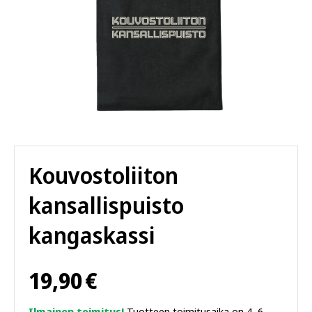
Kouvostoliiton
kansallispuisto
kangaskassi
19,90
€
Ilmainen toimitus!
Tuotteen toimitusaika on 4–6