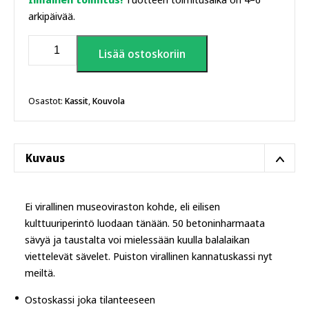
arkipäivää.
Kouvostoliiton
Lisää ostoskoriin
kansallispuisto
kangaskassi
määrä
Osastot:
Kassit
,
Kouvola
Kuvaus
Ei virallinen museoviraston kohde, eli eilisen
kulttuuriperintö luodaan tänään. 50 betoninharmaata
sävyä ja taustalta voi mielessään kuulla balalaikan
viettelevät sävelet. Puiston virallinen kannatuskassi nyt
meiltä.
Ostoskassi joka tilanteeseen