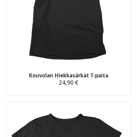
Kouvolan Hiekkasärkät T-paita
24,90
€
Tällä
tuotteella
on
useampi
muunnelma.
Voit
tehdä