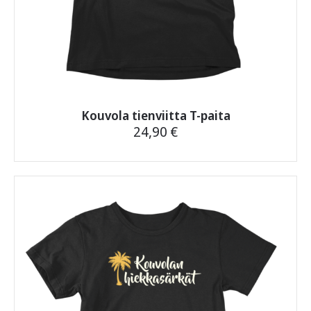
Kouvola tienviitta T-paita
24,90
€
Tällä
tuotteella
on
useampi
muunnelma.
Voit
tehdä
valinnat
tuotteen
sivulla.