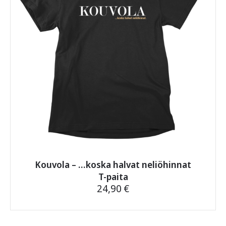
valinnat
tuotteen
sivulla.
Kouvola – …koska halvat neliöhinnat
T-paita
24,90
€
Tällä
tuotteella
on