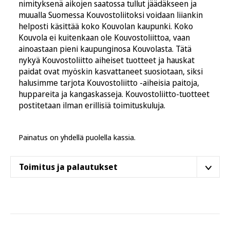
nimityksenä aikojen saatossa tullut jäädäkseen ja
muualla Suomessa Kouvostoliitoksi voidaan liiankin
helposti käsittää koko Kouvolan kaupunki. Koko
Kouvola ei kuitenkaan ole Kouvostoliittoa, vaan
ainoastaan pieni kaupunginosa Kouvolasta. Tätä
nykyä Kouvostoliitto aiheiset tuotteet ja hauskat
paidat ovat myöskin kasvattaneet suosiotaan, siksi
halusimme tarjota Kouvostoliitto -aiheisia paitoja,
huppareita ja kangaskasseja. Kouvostoliitto-tuotteet
postitetaan ilman erillisiä toimituskuluja.
Painatus on yhdellä puolella kassia.
Toimitus ja palautukset
Tämä tuote postitetaan
Helsingin varastoltamme
.
Toimitusaika on
4–6 arkipäivää
. Tilaus saapuu joko
suoraan
postiluukkuun
tai lähimpään
Postin
pakettiautomaattiin
.