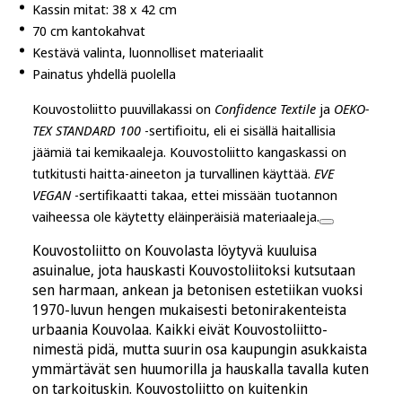
Kassin mitat: 38 x 42 cm
70 cm kantokahvat
Kestävä valinta, luonnolliset materiaalit
Painatus yhdellä puolella
Kouvostoliitto puuvillakassi on
Confidence Textile
ja
OEKO-
TEX STANDARD 100
-sertifioitu, eli ei sisällä haitallisia
jäämiä tai kemikaaleja. Kouvostoliitto kangaskassi on
tutkitusti haitta-aineeton ja turvallinen käyttää.
EVE
VEGAN
-sertifikaatti takaa, ettei missään tuotannon
vaiheessa ole käytetty eläinperäisiä materiaaleja.
Kouvostoliitto on Kouvolasta löytyvä kuuluisa
asuinalue, jota hauskasti Kouvostoliitoksi kutsutaan
sen harmaan, ankean ja betonisen estetiikan vuoksi
1970-luvun hengen mukaisesti betonirakenteista
urbaania Kouvolaa. Kaikki eivät Kouvostoliitto-
nimestä pidä, mutta suurin osa kaupungin asukkaista
ymmärtävät sen huumorilla ja hauskalla tavalla kuten
on tarkoituskin. Kouvostoliitto on kuitenkin