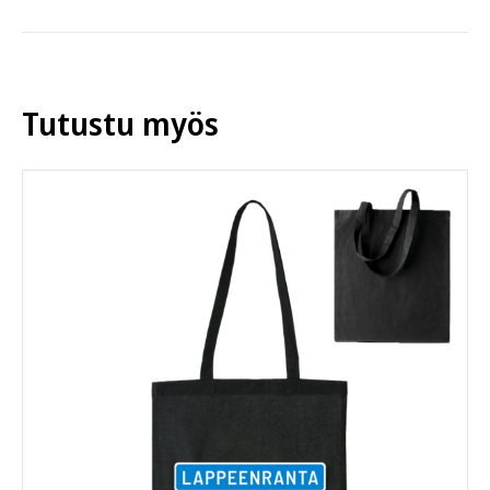
useampi
muunnelma.
Voit
tehdä
Tutustu myös
valinnat
tuotteen
sivulla.