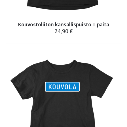
kustannuksen 5,90 €.
Jos jokin askarruttaa,
ota toki yhteyttä
, vastaamme
nopeasti.
Kouvostoliiton kansallispuisto T-paita
24,90
€
Tällä
tuotteella
on
useampi
muunnelma.
Voit
tehdä
valinnat
tuotteen
sivulla.