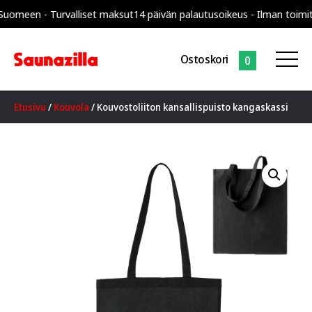
en - Turvalliset maksut
14 päivän palautusoikeus - Ilman toimitusku
Ostoskori
0
Etusivu
/
Kouvola
/ Kouvostoliiton kansallispuisto kangaskassi