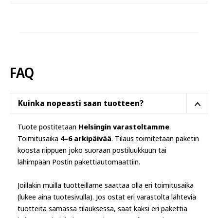
FAQ
Kuinka nopeasti saan tuotteen?
Tuote postitetaan
Helsingin varastoltamme
.
Toimitusaika
4–6 arkipäivää
. Tilaus toimitetaan paketin
koosta riippuen joko suoraan postiluukkuun tai
lähimpään Postin pakettiautomaattiin.
Joillakin muilla tuotteillame saattaa olla eri toimitusaika
(lukee aina tuotesivulla). Jos ostat eri varastolta lähteviä
tuotteita samassa tilauksessa, saat kaksi eri pakettia