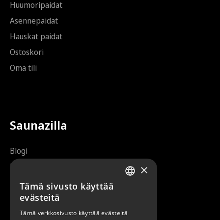
Huumoripaidat
Asennepaidat
Hauskat paidat
Ostoskori
Oma tili
Saunazilla
Blogi
UKK
×
Tietoa meistä
Tämä sivusto käyttää
FINNISH
evästeitä
Toimitusehdot
ENGLISH
Uutiskirje
Tämä verkkosivusto käyttää evästeitä