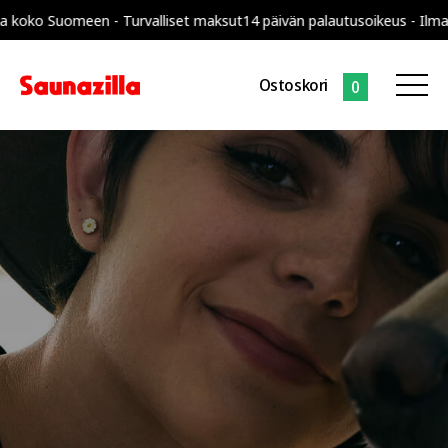
 koko Suomeen - Turvalliset maksut
14 päivän palautusoikeus - Ilman 
Ostoskori
0