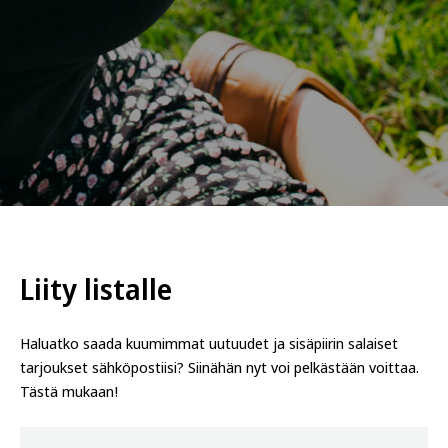
Liity listalle
Haluatko saada kuumimmat uutuudet ja sisäpiirin salaiset
tarjoukset sähköpostiisi? Siinähän nyt voi pelkästään voittaa.
Tästä mukaan!
S
*