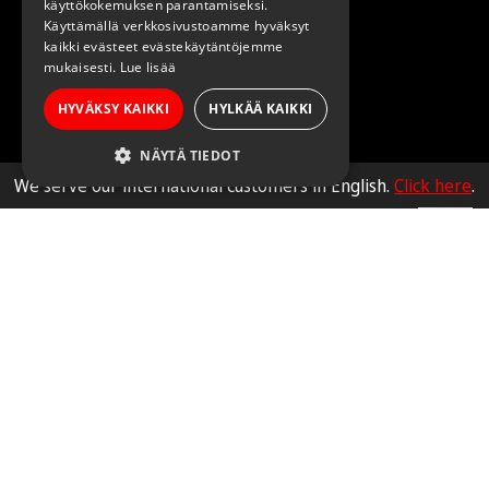
käyttökokemuksen parantamiseksi.
Ota yhteyttä
Käyttämällä verkkosivustoamme hyväksyt
kaikki evästeet evästekäytäntöjemme
mukaisesti.
Lue lisää
HYVÄKSY KAIKKI
HYLKÄÄ KAIKKI
NÄYTÄ TIEDOT
We serve our international customers in English.
Click here
.
Saunazilla 2026 |
Tietosuojaseloste
|
Toimitusehdot