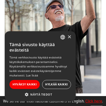
×
Tämä sivusto käyttää
FINNISH
evästeitä
ENGLISH
Tämä verkkosivusto käyttää evästeitä
käyttökokemuksen parantamiseksi.
Käyttämällä verkkosivustoamme hyväksyt
kaikki evästeet evästekäytäntöjemme
mukaisesti.
Lue lisää
HYVÄKSY KAIKKI
HYLKÄÄ KAIKKI
NÄYTÄ TIEDOT
We serve our international customers in English.
Click here
.
Hämeenlinna paidat