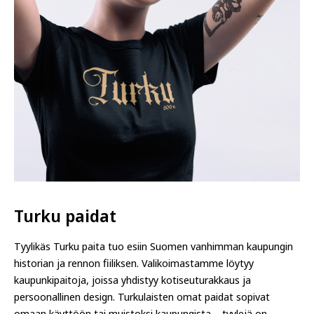
Turku paidat
Tyylikäs Turku paita tuo esiin Suomen vanhimman kaupungin
historian ja rennon fiiliksen. Valikoimastamme löytyy
kaupunkipaitoja, joissa yhdistyy kotiseuturakkaus ja
persoonallinen design. Turkulaisten omat paidat sopivat
omaan käyttöön tai muistoksi kaupungista – tyylejä on