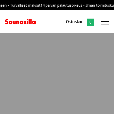
lliset maksut
14 päivän palautusoikeus - Ilman toimituskuluja koko S
Ostoskori
0