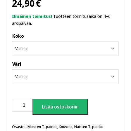
24,90
€
Ilmainen toimitus!
Tuotteen toimitusaika on 4–6
arkipäivää.
Koko
Väri
Kouvola
Lisää ostoskoriin
–
...koska
halvat
neliöhinnat
Osastot:
Miesten T-paidat
,
Kouvola
,
Naisten T-paidat