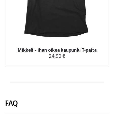
Mikkeli – ihan oikea kaupunki T-paita
24,90
€
Tällä
tuotteella
on
useampi
muunnelma.
Voit
tehdä
FAQ
valinnat
tuotteen