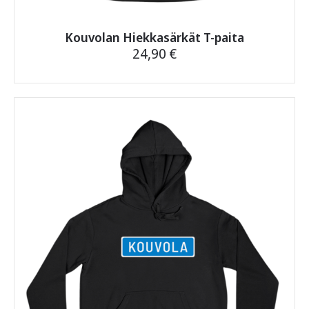
Kouvolan Hiekkasärkät T-paita
24,90
€
Tällä
tuotteella
on
useampi
muunnelma.
Voit
tehdä
valinnat
tuotteen
sivulla.