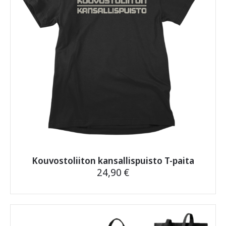
tuotteen tilalle tai sen hinta korvataan kokonaan tai
Paidoilla on myös
OEKO-TEX® Standard 100
-sertifikaatti,
osittain. Asiakkaalla on vaihto-oikeus toiseen
mikä takaa, että ne on testattu haitallisten aineiden
samankaltaiseen tuotteeseen, tai eri tuotteeseen. Mikäli
varalta ja ovat turvallisia sinulle ja ympäristölle.
tilaaja palauttaa koko tilauksen, rahanpalautus koskee
vain alkuperäisen tilauksen kokonaissummaa josta on
vähennetty tuotepalautuksen kustannusta vastaava
hinta 5,90 €. Palautettavan tuotteen tulee olla
myyntikuntoinen, käyttämätön ja siisti.
Noutamattomasta ja palautuneesta paketista
pidätämme takaisin lähettämisestä aiheutuvan
kustannuksen 5,90 €.
Jos jokin askarruttaa,
ota toki yhteyttä
, vastaamme
nopeasti.
Kouvostoliiton kansallispuisto T-paita
24,90
€
Tällä
tuotteella
on
useampi