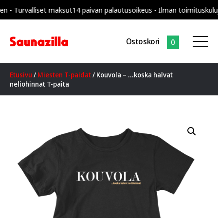
urvalliset maksut
14 päivän palautusoikeus - Ilman toimituskuluja ko
Ostoskori
0
Etusivu
/
Miesten T-paidat
/ Kouvola – …koska halvat
neliöhinnat T-paita