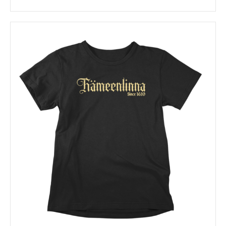
Tällä
tuotteella
on
useampi
muunnelma.
Voit
tehdä
valinnat
tuotteen
sivulla.