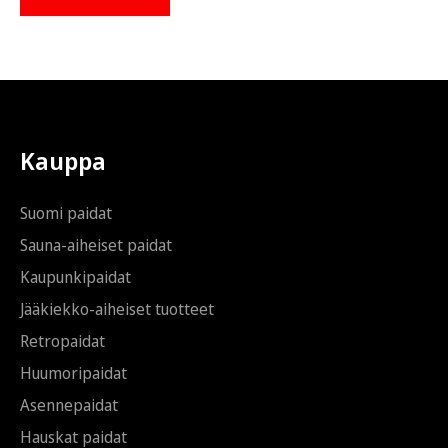
o
o
s
s
t
t
i
i
*
S
ä
h
k
Kauppa
ö
p
o
Suomi paidat
s
t
Sauna-aiheiset paidat
i
Kaupunkipaidat
*
Jääkiekko-aiheiset tuotteet
Retropaidat
Huumoripaidat
Asennepaidat
Hauskat paidat