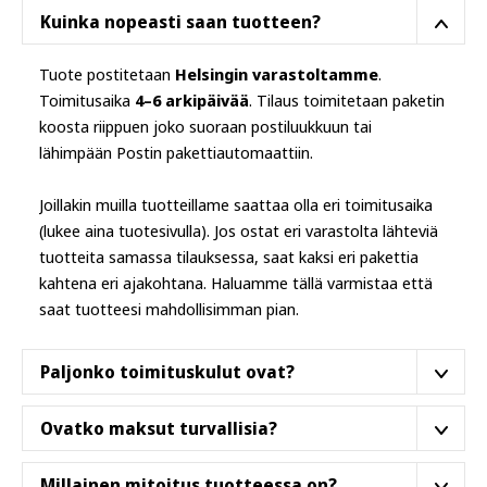
sivulla.
Kuinka nopeasti saan tuotteen?
Tuote postitetaan
Helsingin varastoltamme
.
Toimitusaika
4–6 arkipäivää
. Tilaus toimitetaan paketin
koosta riippuen joko suoraan postiluukkuun tai
lähimpään Postin pakettiautomaattiin.
Joillakin muilla tuotteillame saattaa olla eri toimitusaika
(lukee aina tuotesivulla). Jos ostat eri varastolta lähteviä
tuotteita samassa tilauksessa, saat kaksi eri pakettia
kahtena eri ajakohtana. Haluamme tällä varmistaa että
saat tuotteesi mahdollisimman pian.
Paljonko toimituskulut ovat?
Tällä tuotteella on ilmainen toimituskulu Suomessa.
Ovatko maksut turvallisia?
Kylla ovat. Käytämme puhtaasti suomalaista
Millainen mitoitus tuotteessa on?