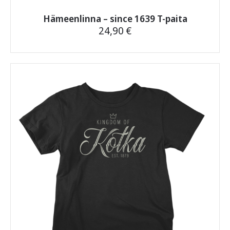
Hämeenlinna – since 1639 T-paita
24,90
€
Tällä
tuotteella
on
useampi
muunnelma.
Voit
tehdä
valinnat
tuotteen
sivulla.