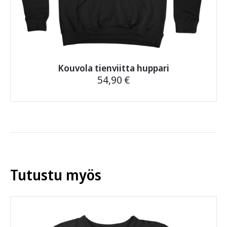
Kouvola tienviitta huppari
54,90
€
Tällä
tuotteella
on
useampi
muunnelma.
Voit
tehdä
Tutustu myös
valinnat
tuotteen
sivulla.