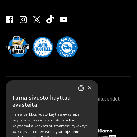
×
Tämä sivusto käyttää
Saunazilla 2026 |
Tietosuojaseloste
|
Toimitusehdot
FINNISH
evästeitä
ENGLISH
Tämä verkkosivusto käyttää evästeitä
käyttökokemuksen parantamiseksi.
Käyttämällä verkkosivustoamme hyväksyt
kaikki evästeet evästekäytäntöjemme