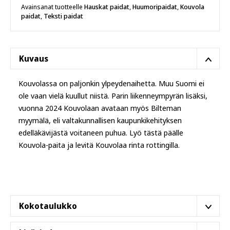
T-
Avainsanat tuotteelle
Hauskat paidat
,
Huumoripaidat
,
Kouvola
paita
paidat
,
Teksti paidat
määrä
Kuvaus
Kouvolassa on paljonkin ylpeydenaihetta. Muu Suomi ei
ole vaan vielä kuullut niistä. Parin liikenneympyrän lisäksi,
vuonna 2024 Kouvolaan avataan myös Bilteman
myymälä, eli valtakunnallisen kaupunkikehityksen
edelläkävijästä voitaneen puhua.
Lyö tästä päälle
Kouvola-paita ja levitä Kouvolaa rinta rottingilla.
Kokotaulukko