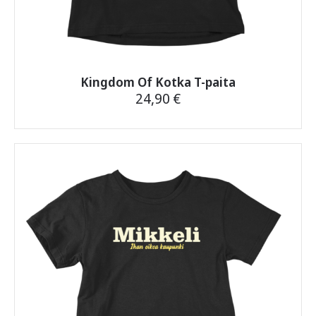
Kingdom Of Kotka T-paita
24,90
€
Tällä
tuotteella
on
useampi
muunnelma.
Voit
tehdä
valinnat
tuotteen
sivulla.