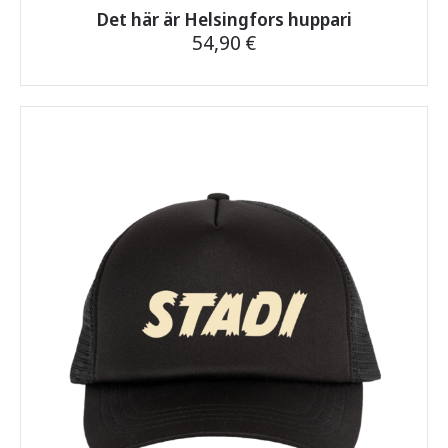
Det här är Helsingfors huppari
54,90
€
Tällä
tuotteella
on
useampi
muunnelma.
Voit
tehdä
valinnat
tuotteen
sivulla.