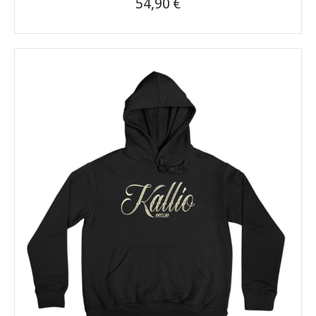
54,90
€
Tällä
tuotteella
on
useampi
muunnelma.
Voit
tehdä
valinnat
tuotteen
sivulla.