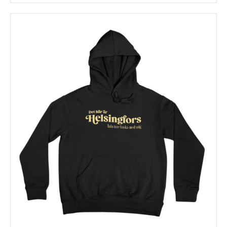
tuotteella
on
useampi
muunnelma.
Voit
tehdä
valinnat
tuotteen
sivulla.