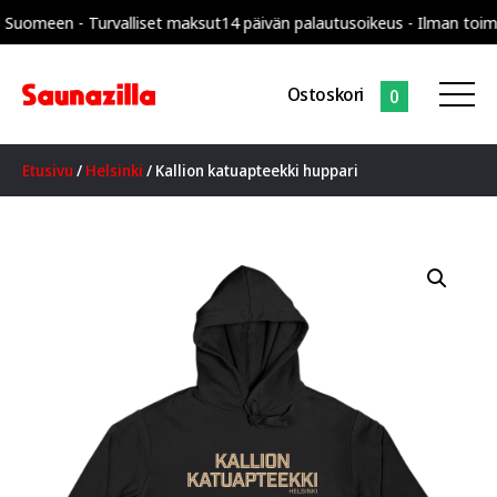
een - Turvalliset maksut
14 päivän palautusoikeus - Ilman toimitusku
Ostoskori
0
Etusivu
/
Helsinki
/ Kallion katuapteekki huppari