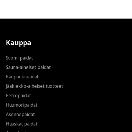
s
s
t
t
i
i
*
S
ä
h
k
Kauppa
ö
p
o
Suomi paidat
s
t
Sauna-aiheiset paidat
i
Kaupunkipaidat
*
Jääkiekko-aiheiset tuotteet
Retropaidat
Huumoripaidat
Asennepaidat
Hauskat paidat