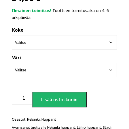
Ilmainen toimitus!
Tuotteen toimitusaika on 4–6
arkipäivää.
Koko
Väri
Kallion
Lisää ostoskoriin
katuapteekki
huppari
määrä
Osastot:
Helsinki
,
Hupparit
Avainsanat tuotteelle
Helsinki hupparit
,
Lähiö hupparit
,
Stadi