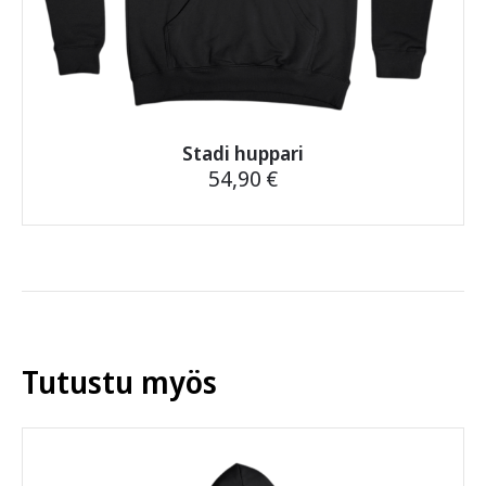
Stadi huppari
54,90
€
Tällä
tuotteella
on
useampi
muunnelma.
Voit
tehdä
Tutustu myös
valinnat
tuotteen
sivulla.