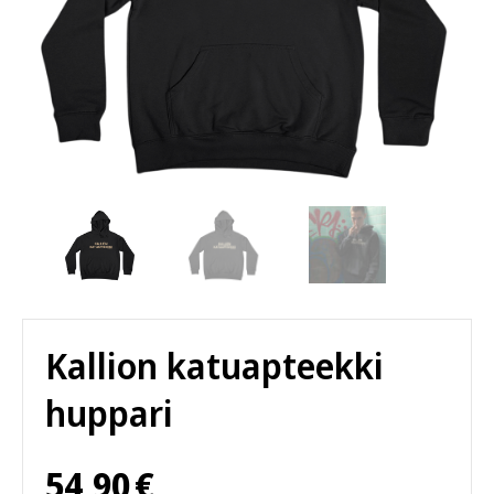
Kallion katuapteekki
huppari
54,90
€