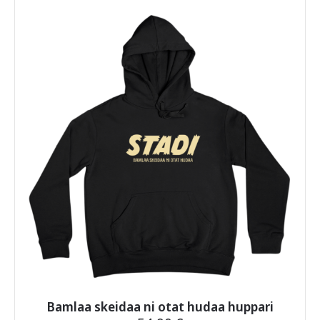
useampi
muunnelma.
Voit
tehdä
valinnat
tuotteen
sivulla.
Bamlaa skeidaa ni otat hudaa huppari