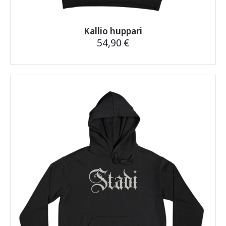
Kallio huppari
54,90
€
Tällä
tuotteella
on
useampi
muunnelma.
Voit
tehdä
valinnat
tuotteen
sivulla.