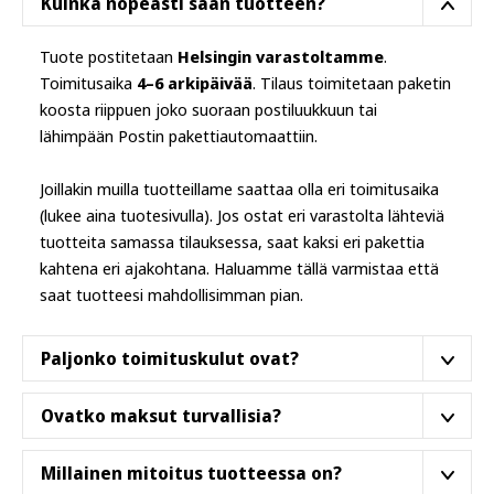
Kuinka nopeasti saan tuotteen?
Tuote postitetaan
Helsingin varastoltamme
.
Toimitusaika
4–6 arkipäivää
. Tilaus toimitetaan paketin
koosta riippuen joko suoraan postiluukkuun tai
lähimpään Postin pakettiautomaattiin.
Joillakin muilla tuotteillame saattaa olla eri toimitusaika
(lukee aina tuotesivulla). Jos ostat eri varastolta lähteviä
tuotteita samassa tilauksessa, saat kaksi eri pakettia
kahtena eri ajakohtana. Haluamme tällä varmistaa että
saat tuotteesi mahdollisimman pian.
Paljonko toimituskulut ovat?
Tällä tuotteella on ilmainen toimituskulu Suomessa.
Ovatko maksut turvallisia?
Kylla ovat. Käytämme puhtaasti suomalaista
Millainen mitoitus tuotteessa on?