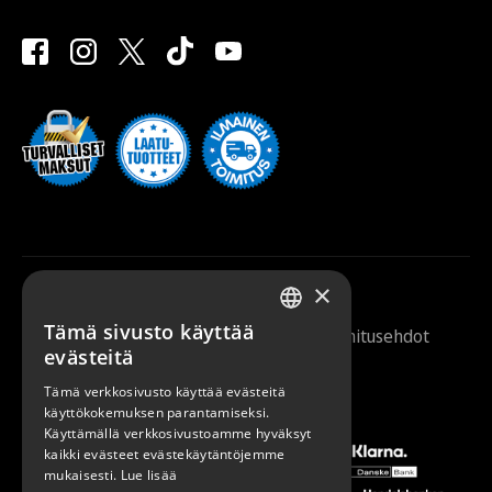
×
Tämä sivusto käyttää
Saunazilla 2026 |
Tietosuojaseloste
|
Toimitusehdot
FINNISH
evästeitä
ENGLISH
Tämä verkkosivusto käyttää evästeitä
käyttökokemuksen parantamiseksi.
Käyttämällä verkkosivustoamme hyväksyt
kaikki evästeet evästekäytäntöjemme
mukaisesti.
Lue lisää