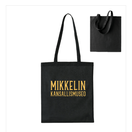
tuotteella
on
useampi
muunnelma.
Voit
tehdä
valinnat
tuotteen
sivulla.