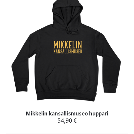
Voit
tehdä
valinnat
tuotteen
sivulla.
Mikkelin kansallismuseo huppari
54,90
€
Tällä