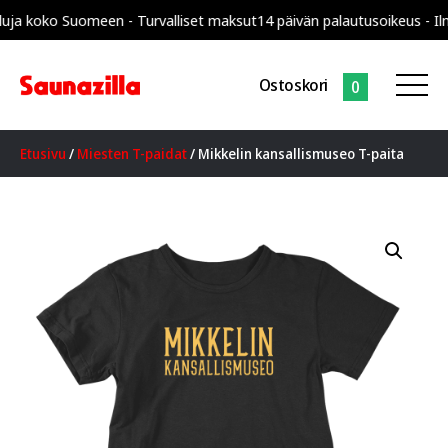
koko Suomeen - Turvalliset maksut
14 päivän palautusoikeus - Ilman t
Ostoskori
0
Etusivu
/
Miesten T-paidat
/ Mikkelin kansallismuseo T-paita