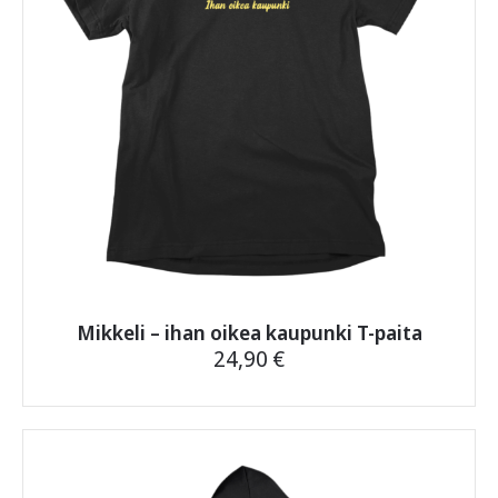
osittain. Asiakkaalla on vaihto-oikeus toiseen
mikä takaa, että ne on testattu haitallisten aineiden
samankaltaiseen tuotteeseen, tai eri tuotteeseen. Mikäli
varalta ja ovat turvallisia sinulle ja ympäristölle.
tilaaja palauttaa koko tilauksen, rahanpalautus koskee
vain alkuperäisen tilauksen kokonaissummaa josta on
vähennetty tuotepalautuksen kustannusta vastaava
hinta 5,90 €. Palautettavan tuotteen tulee olla
myyntikuntoinen, käyttämätön ja siisti.
Noutamattomasta ja palautuneesta paketista
pidätämme takaisin lähettämisestä aiheutuvan
kustannuksen 5,90 €.
Jos jokin askarruttaa,
ota toki yhteyttä
, vastaamme
nopeasti.
Mikkeli – ihan oikea kaupunki T-paita
24,90
€
Tällä
tuotteella
on
useampi
muunnelma.