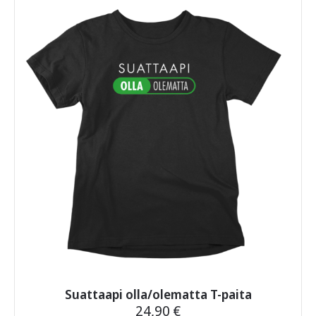
useampi
muunnelma.
Voit
tehdä
valinnat
tuotteen
sivulla.
Suattaapi olla/olematta T-paita
24,90
€