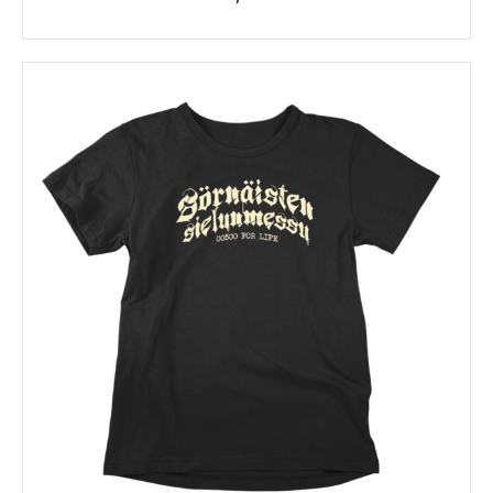
Tällä
tuotteella
on
useampi
muunnelma.
Voit
tehdä
valinnat
tuotteen
sivulla.