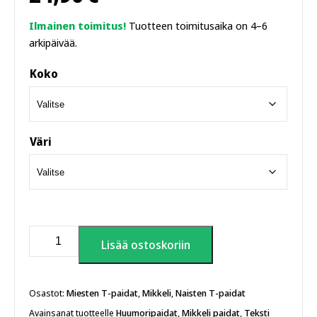
Ilmainen toimitus!
Tuotteen toimitusaika on 4–6
arkipäivää.
Koko
Väri
Mikkelin
Lisää ostoskoriin
kansallismuseo
T-
paita
määrä
Osastot:
Miesten T-paidat
,
Mikkeli
,
Naisten T-paidat
Avainsanat tuotteelle
Huumoripaidat
,
Mikkeli paidat
,
Teksti