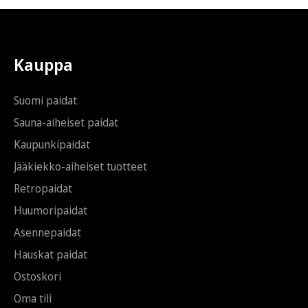
i
t
*
i
S
ä
h
Kauppa
k
ö
p
Suomi paidat
o
s
Sauna-aiheiset paidat
t
Kaupunkipaidat
i
Jääkiekko-aiheiset tuotteet
Retropaidat
Huumoripaidat
Asennepaidat
Hauskat paidat
Ostoskori
Oma tili