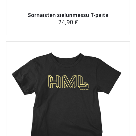
Sörnäisten sielunmessu T-paita
24,90
€
Tällä
tuotteella
on
useampi
muunnelma.
Voit
tehdä
valinnat
tuotteen
sivulla.