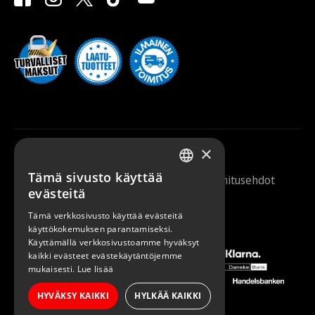
×
Tämä sivusto käyttää
Saunazilla 2026 |
Tietosuojaseloste
|
Toimitusehdot
FINNISH
evästeitä
ENGLISH
Tämä verkkosivusto käyttää evästeitä
käyttökokemuksen parantamiseksi.
Käyttämällä verkkosivustoamme hyväksyt
kaikki evästeet evästekäytäntöjemme
mukaisesti.
Lue lisää
HYVÄKSY KAIKKI
HYLKÄÄ KAIKKI