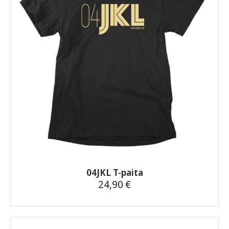
04JKL T-paita
24,90
€
Tällä
tuotteella
on