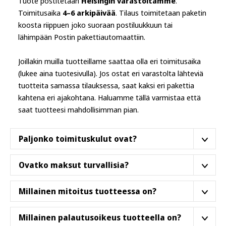
Tuote postitetaan
Helsingin varastoltamme
.
Toimitusaika
4–6 arkipäivää
. Tilaus toimitetaan paketin
koosta riippuen joko suoraan postiluukkuun tai
lähimpään Postin pakettiautomaattiin.
Joillakin muilla tuotteillame saattaa olla eri toimitusaika
(lukee aina tuotesivulla). Jos ostat eri varastolta lähteviä
tuotteita samassa tilauksessa, saat kaksi eri pakettia
kahtena eri ajakohtana. Haluamme tällä varmistaa että
saat tuotteesi mahdollisimman pian.
Paljonko toimituskulut ovat?
Tällä tuotteella on ilmainen toimituskulu Suomessa.
Ovatko maksut turvallisia?
Kylla ovat. Käytämme puhtaasti suomalaista
Millainen mitoitus tuotteessa on?
maksupalveluntarjoajaa (Paytrail). Verkkokaupassa
voidaan maksaa seuraavilla maksutavoilla:
Paidoissa, huppareissa ja muissa pukineissa
Millainen palautusoikeus tuotteella on?