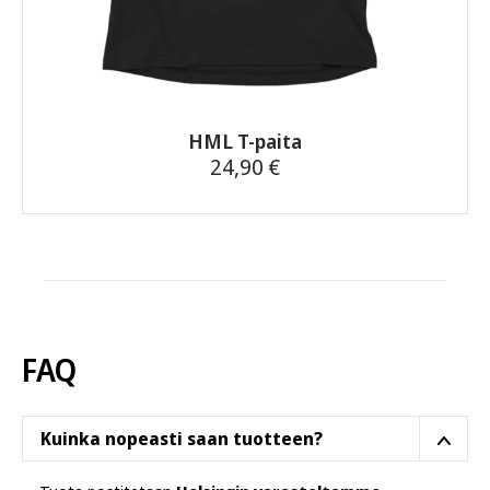
HML T-paita
24,90
€
Tällä
tuotteella
on
useampi
muunnelma.
Voit
tehdä
FAQ
valinnat
tuotteen
sivulla.
Kuinka nopeasti saan tuotteen?