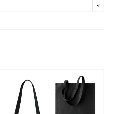
tetta, joka tukee
an reiluja
tiluukkuun
tai
aatteita. Liity
massa tilauksessa, eri
ttävät tiukimmat
vaurioitunut
ovat turvallisia
s toiseen
lkuperäisen tilauksen
e olla
tä aiheutuvan