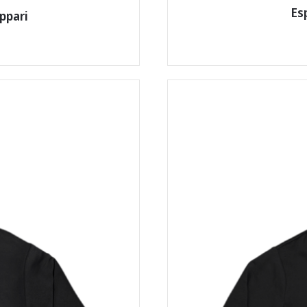
Es
ppari