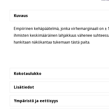
Kuvaus
Empiirinen kehäpäätelmä, jonka virhemarginaali on ± 12
ihmisten keskimääräinen lahjakkuus vähenee suhteessa
hankitaan näkökantaa tukemaan tästä paita.
Kokotaulukko
Lisätiedot
S
M
L
XL
2XL
3XL
Leveys, cm
46
51
56
61
66
71
T-paita on rengaskehrättyä, esikutistettua puuvillaa, j
Ympäristö ja eettisyys
niin miehille kuin naisille. Ei sivusaumoja. Tarkistathan 
Pituus, cm
71
73,5
76
78,5
81
84