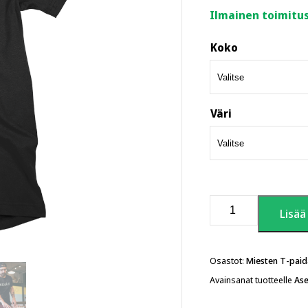
Ilmainen toimitus
Koko
Väri
Kehä
Lisää
III
–
sivistyksen
raja
Osastot:
Miesten T-paid
T-
Avainsanat tuotteelle
Ase
paita
määrä