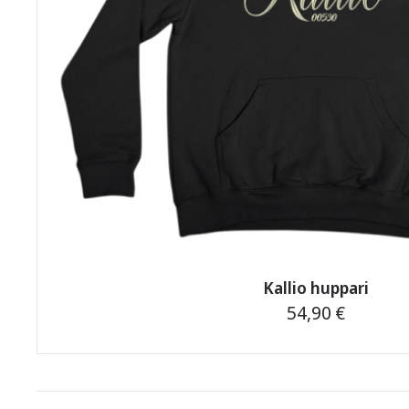
Kallio huppari
54,90
€
Tällä
tuotteella
on