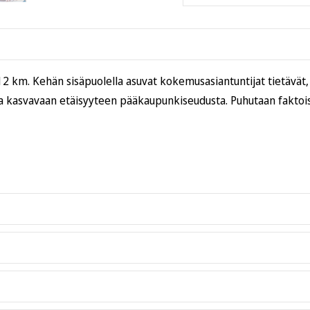
 km. Kehän sisäpuolella asuvat kokemusasiantuntijat tietävät, 
 kasvavaan etäisyyteen pääkaupunkiseudusta. Puhutaan faktoist
oka on pehmeä ja miellyttävä päällä. Malli on normaali
classic fit
,
varulta vielä oikeat mitat
Kokotaulukko
-välilehdeltä.