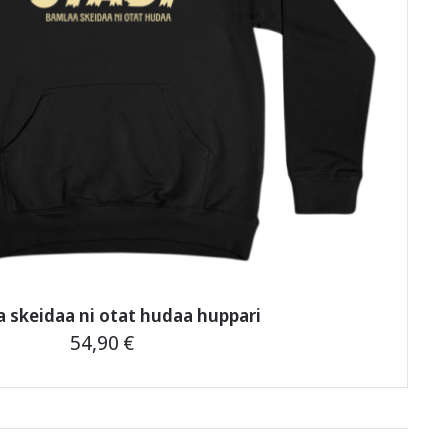
 skeidaa ni otat hudaa huppari
54,90
€
Tällä
tuotteella
on