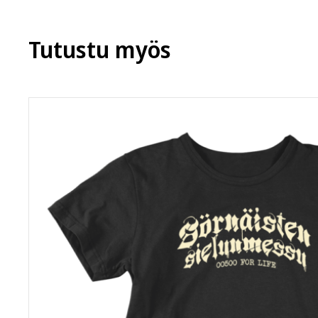
useampi
muunnelma.
Tutustu myös
Voit
tehdä
valinnat
tuotteen
sivulla.