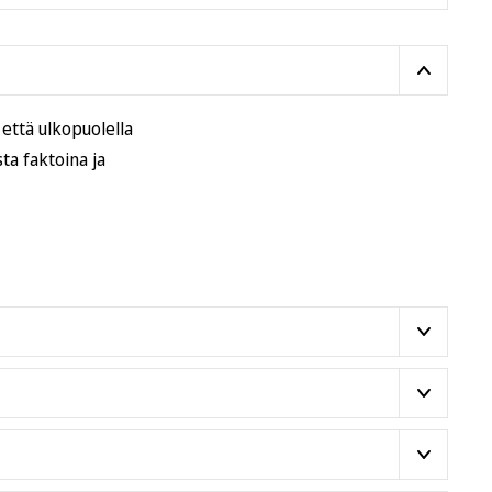
että ulkopuolella
a faktoina ja
 eli sopii perinteisesti