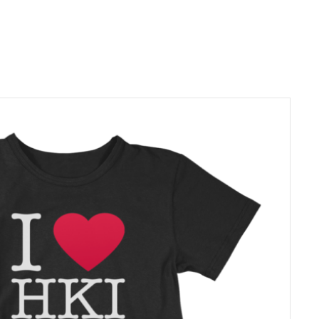
useampi
muunnelma.
Voit
tehdä
valinnat
tuotteen
sivulla.