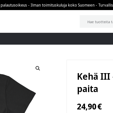
 palautusoikeus - Ilman toimituskuluja koko Suomeen - Turvalli
Kehä III 
paita
24,90
€