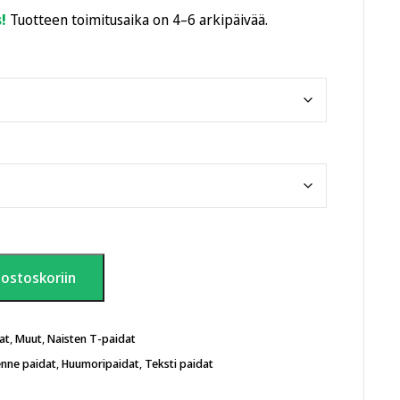
!
Tuotteen toimitusaika on 4–6 arkipäivää.
 ostoskoriin
at
,
Muut
,
Naisten T-paidat
nne paidat
,
Huumoripaidat
,
Teksti paidat