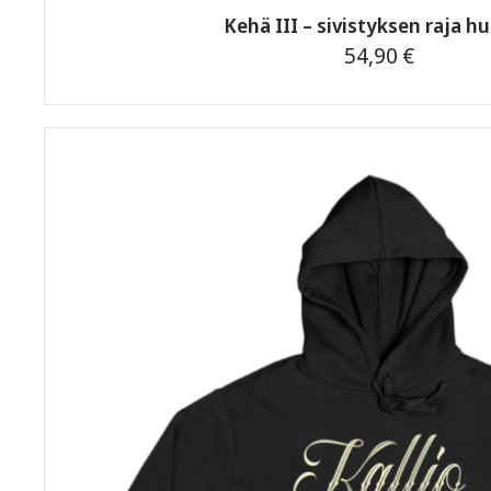
Kehä III – sivistyksen raja hu
54,90
€
Tällä
tuotteella
on
useampi
muunnelma.
Voit
tehdä
valinnat
tuotteen
sivulla.