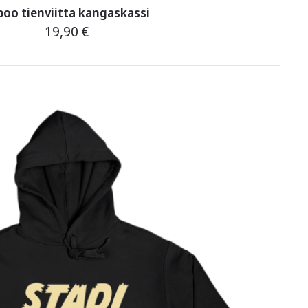
poo tienviitta kangaskassi
19,90
€