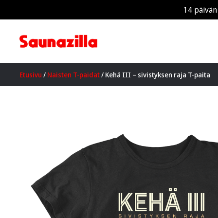
14 päivän
Etusivu
/
Naisten T-paidat
/ Kehä III – sivistyksen raja T-paita