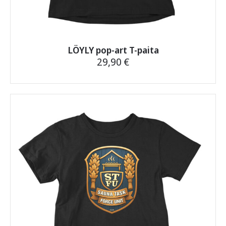
LÖYLY pop-art T-paita
29,90
€
Tällä
tuotteella
on
useampi
muunnelma.
Voit
tehdä
valinnat
tuotteen
sivulla.