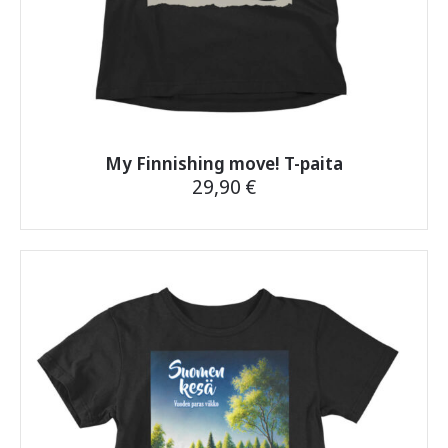
My Finnishing move! T-paita
29,90
€
Tällä
tuotteella
on
useampi
muunnelma.
Voit
tehdä
valinnat
tuotteen
sivulla.