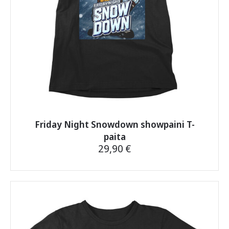
Friday Night Snowdown showpaini T-
paita
29,90
€
Tällä
tuotteella
on
useampi
muunnelma.
Voit