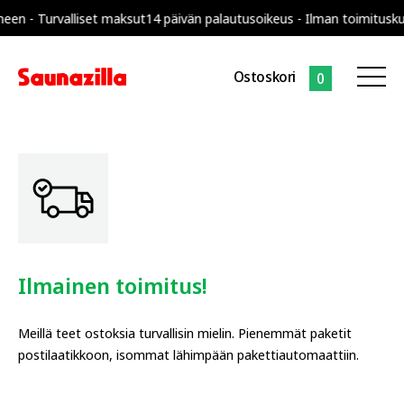
alliset maksut
14 päivän palautusoikeus - Ilman toimituskuluja koko
Ostoskori
0
Ilmainen toimitus!
Meillä teet ostoksia turvallisin mielin. Pienemmät paketit
postilaatikkoon, isommat lähimpään pakettiautomaattiin.