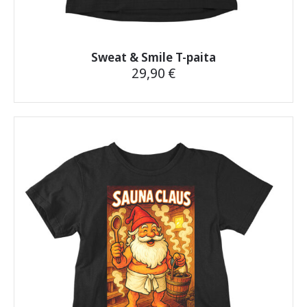
Sweat & Smile T-paita
29,90
€
Tällä
tuotteella
on
useampi
muunnelma.
Voit
tehdä
valinnat
tuotteen
sivulla.