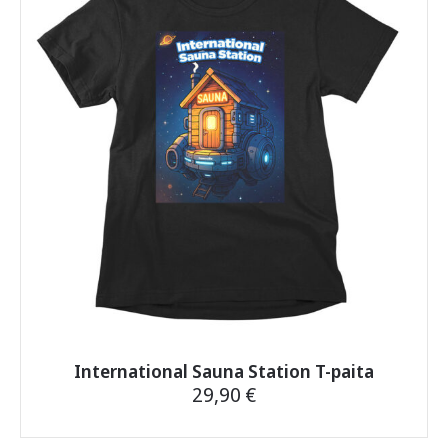
Voit
tehdä
valinnat
tuotteen
sivulla.
International Sauna Station T-paita
29,90
€
Tällä
tuotteella