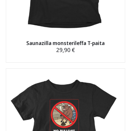
Saunazilla monsterileffa T-paita
29,90
€
Tällä
tuotteella
on
useampi
muunnelma.
Voit
tehdä
valinnat
tuotteen
sivulla.