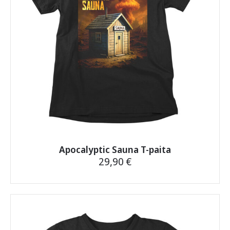
tuotteen
sivulla.
Apocalyptic Sauna T-paita
29,90
€
Tällä
tuotteella
on
useampi
muunnelma.