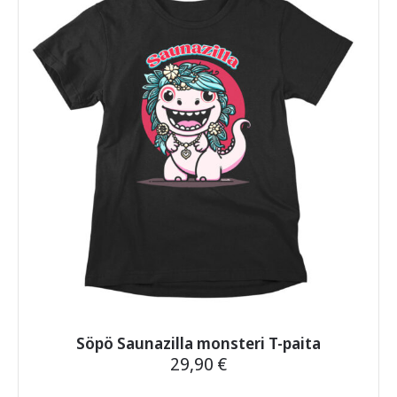
muunnelma.
Voit
tehdä
valinnat
tuotteen
sivulla.
Söpö Saunazilla monsteri T-paita
29,90
€
Tällä