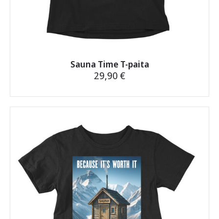
Sauna Time T-paita
29,90
€
Tällä
tuotteella
on
useampi
muunnelma.
Voit
tehdä
valinnat
tuotteen
sivulla.