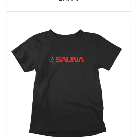
Tällä
tuotteella
on
useampi
muunnelma.
Voit
tehdä
valinnat
tuotteen
sivulla.