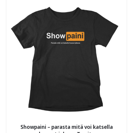
useampi
muunnelma.
Voit
tehdä
valinnat
tuotteen
sivulla.
Showpaini – parasta mitä voi katsella