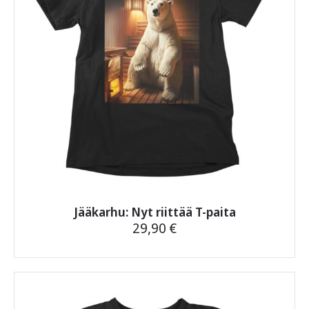
tuotteen
sivulla.
Jääkarhu: Nyt riittää T-paita
29,90
€
Tällä
tuotteella
on
useampi