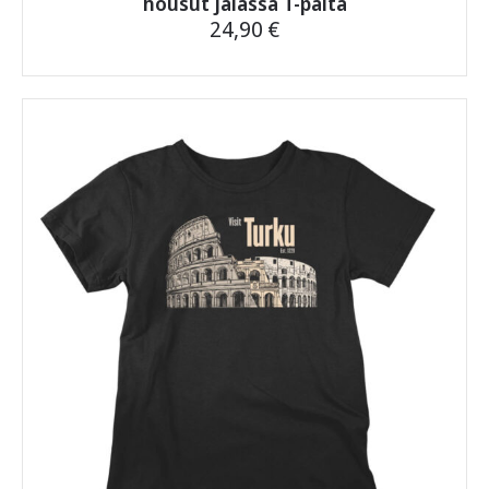
housut jalassa T-paita
24,90
€
Tällä
tuotteella
on
useampi
muunnelma.
Voit
tehdä
valinnat
tuotteen
sivulla.