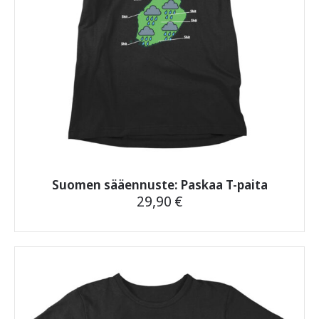
Suomen sääennuste: Paskaa T-paita
29,90
€
Tällä
tuotteella
on
useampi
muunnelma.
Voit