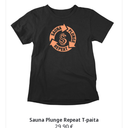
useampi
muunnelma.
Voit
tehdä
valinnat
tuotteen
sivulla.
Sauna Plunge Repeat T-paita
29,90
€