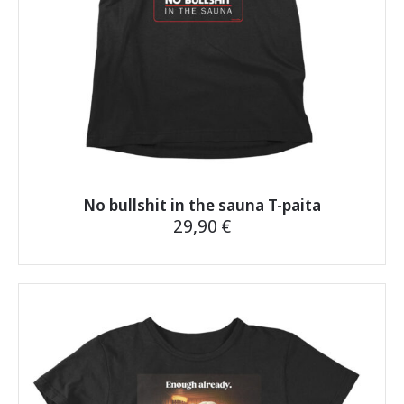
No bullshit in the sauna T-paita
29,90
€
Tällä
tuotteella
on
useampi
muunnelma.
Voit
tehdä
valinnat