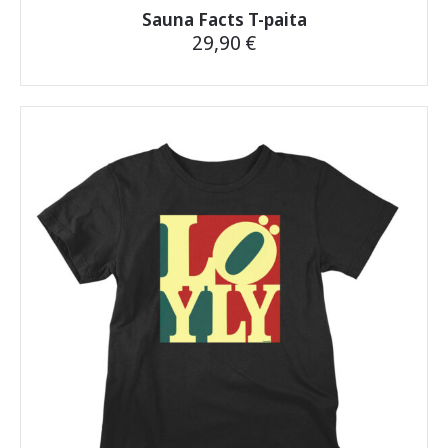
Sauna Facts T-paita
29,90
€
Tällä
tuotteella
on
useampi
muunnelma.
Voit
tehdä
valinnat
tuotteen
sivulla.