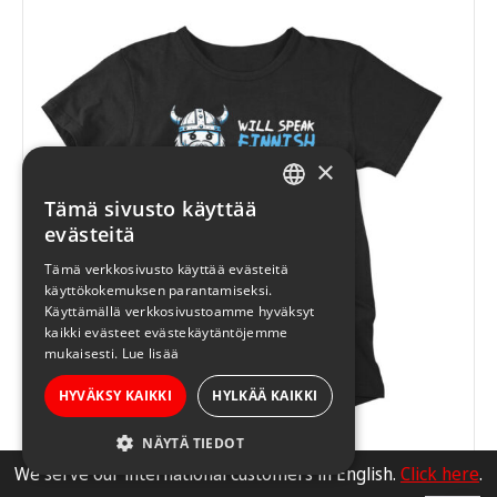
useampi
muunnelma.
Voit
tehdä
valinnat
tuotteen
×
sivulla.
Tämä sivusto käyttää
FINNISH
evästeitä
ENGLISH
Tämä verkkosivusto käyttää evästeitä
käyttökokemuksen parantamiseksi.
Käyttämällä verkkosivustoamme hyväksyt
kaikki evästeet evästekäytäntöjemme
mukaisesti.
Lue lisää
HYVÄKSY KAIKKI
HYLKÄÄ KAIKKI
NÄYTÄ TIEDOT
Will speak Finnish for food T-paita
We serve our international customers in English.
Click here
.