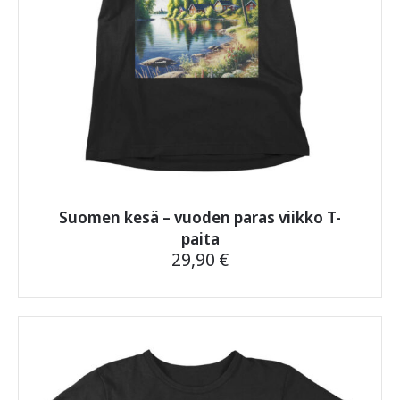
Suomen kesä – vuoden paras viikko T-
paita
29,90
€
Tällä
tuotteella
on
useampi
muunnelma.
Voit