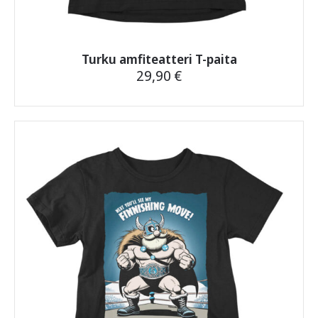
Turku amfiteatteri T-paita
29,90
€
Tällä
tuotteella
on
useampi
muunnelma.
Voit
tehdä
valinnat
tuotteen
sivulla.