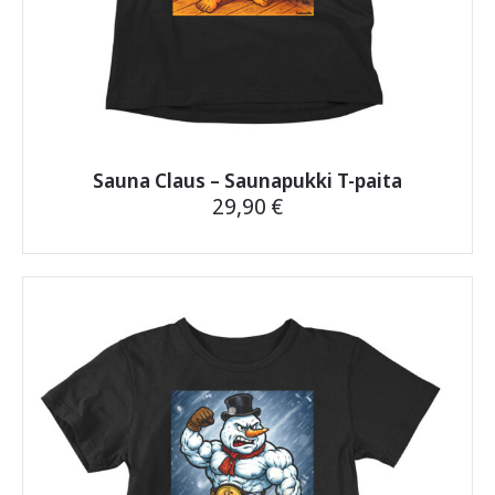
Sauna Claus – Saunapukki T-paita
29,90
€
Tällä
tuotteella
on
useampi
muunnelma.
Voit
tehdä
valinnat
tuotteen
sivulla.