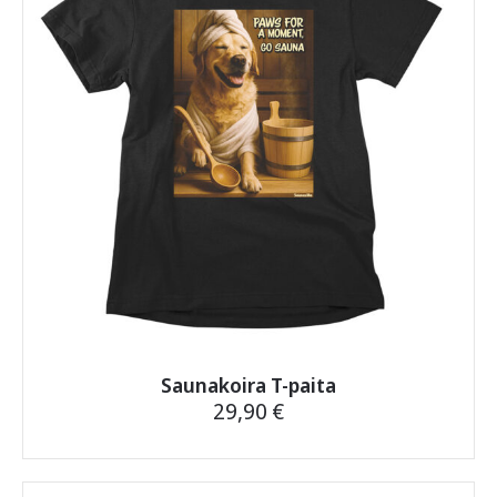
tehdä
valinnat
tuotteen
sivulla.
Saunakoira T-paita
29,90
€
Tällä
tuotteella
on