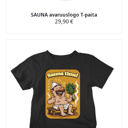
SAUNA avaruuslogo T-paita
29,90
€
Tällä
tuotteella
on
useampi
muunnelma.
Voit
tehdä
valinnat
tuotteen
sivulla.