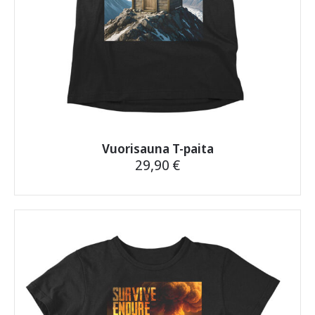
Vuorisauna T-paita
29,90
€
Tällä
tuotteella
on
useampi
muunnelma.
Voit
tehdä
valinnat