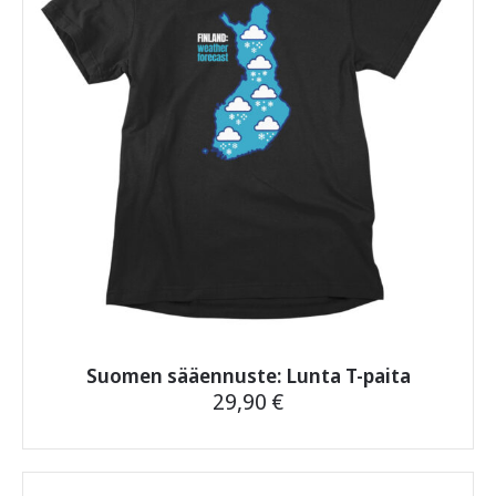
tehdä
valinnat
tuotteen
sivulla.
Suomen sääennuste: Lunta T-paita
29,90
€
Tällä
tuotteella
on