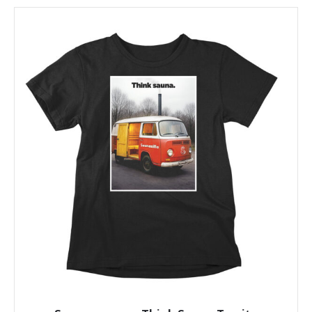
on
useampi
muunnelma.
Voit
tehdä
valinnat
tuotteen
sivulla.