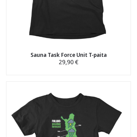
Sauna Task Force Unit T-paita
29,90
€
Tällä
tuotteella
on
useampi
muunnelma.
Voit
tehdä
valinnat
tuotteen
sivulla.