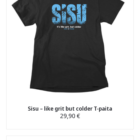
tehdä
valinnat
tuotteen
sivulla.
Sisu – like grit but colder T-paita
29,90
€
Tällä
tuotteella
on