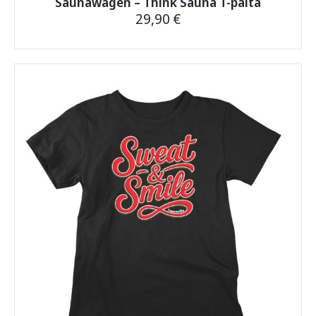
Saunawagen – Think Sauna T-paita
29,90
€
Tällä
tuotteella
on
useampi
muunnelma.
Voit
tehdä
valinnat
tuotteen
sivulla.