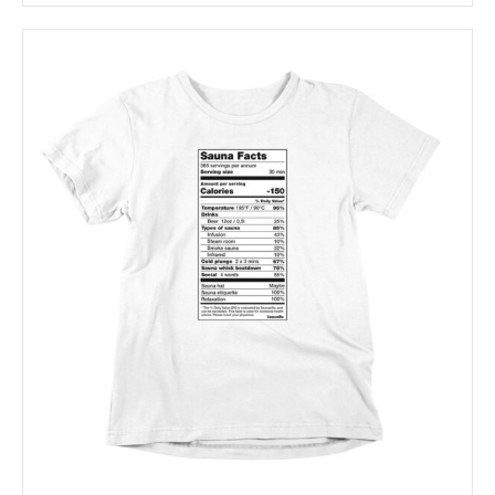
tuotteella
on
useampi
muunnelma.
Voit
tehdä
valinnat
tuotteen
sivulla.