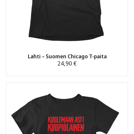
Lahti – Suomen Chicago T-paita
24,90
€
Tällä
tuotteella
on
useampi
muunnelma.
Voit
tehdä
valinnat
tuotteen