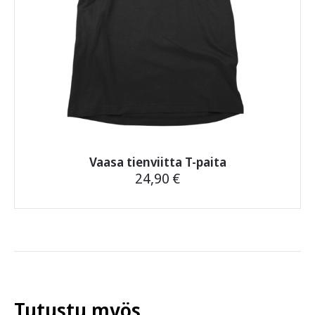
Vaasa tienviitta T-paita
24,90
€
Tällä
tuotteella
on
useampi
muunnelma.
Voit
tehdä
Tutustu myös
valinnat