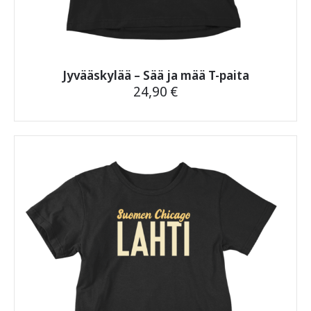
Jyvääskylää – Sää ja mää T-paita
24,90
€
Tällä
tuotteella
on
useampi
muunnelma.
Voit
tehdä
valinnat
tuotteen
sivulla.