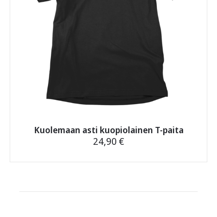
sivulla.
Kuolemaan asti kuopiolainen T-paita
24,90
€
Tällä
tuotteella
on
useampi
muunnelma.
Voit