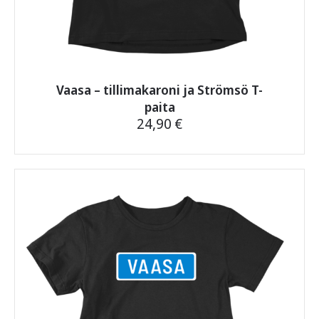
Vaasa – tillimakaroni ja Strömsö T-
paita
24,90
€
Tällä
tuotteella
on
useampi
muunnelma.
Voit
tehdä
valinnat
tuotteen
sivulla.