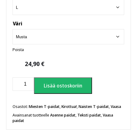
Väri
Poista
24,90
€
Satans
Lisää ostoskoriin
Vasa!
T-
paita
määrä
Osastot:
Miesten T-paidat
,
Kirottua!
,
Naisten T-paidat
,
Vaasa
Avainsanat tuotteelle
Asenne paidat
,
Teksti paidat
,
Vaasa
paidat