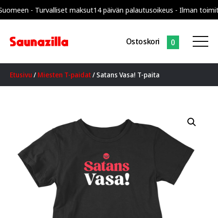
en - Turvalliset maksut
14 päivän palautusoikeus - Ilman toimitusku
Ostoskori
0
Etusivu
/
Miesten T-paidat
/ Satans Vasa! T-paita