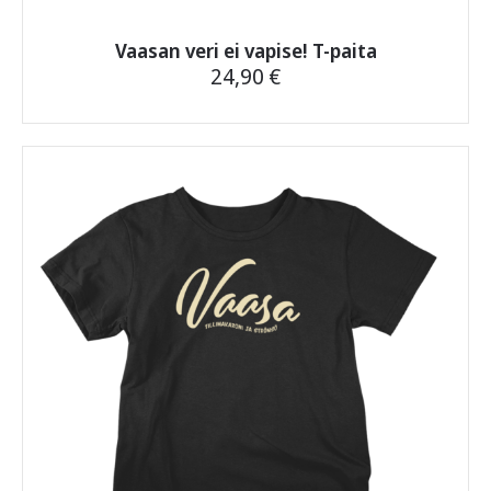
Vaasan veri ei vapise! T-paita
24,90
€
Tällä
tuotteella
on
useampi
muunnelma.
Voit
tehdä
valinnat
tuotteen
sivulla.