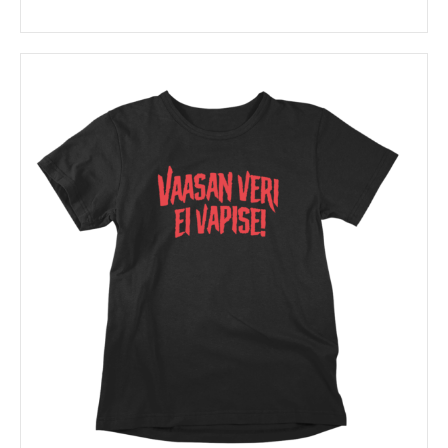
Tällä
tuotteella
on
useampi
muunnelma.
Voit
tehdä
valinnat
tuotteen
sivulla.