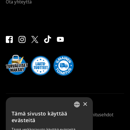
Ota yhteyttä
×
Tämä sivusto käyttää
Saunazilla 2026 |
Tietosuojaseloste
|
Toimitusehdot
FINNISH
evästeitä
ENGLISH
Tämä verkkosivusto käyttää evästeitä