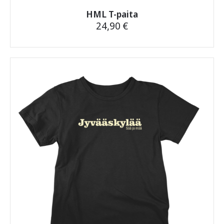
HML T-paita
24,90
€
Tällä
tuotteella
on
useampi
muunnelma.
Voit
tehdä
valinnat
tuotteen
sivulla.