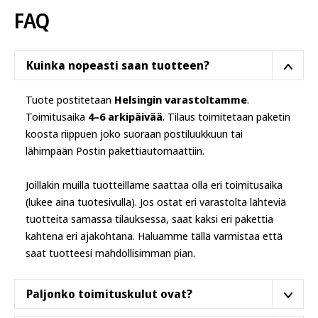
tehdä
FAQ
valinnat
tuotteen
sivulla.
Kuinka nopeasti saan tuotteen?
Tuote postitetaan
Helsingin varastoltamme
.
Toimitusaika
4–6 arkipäivää
. Tilaus toimitetaan paketin
koosta riippuen joko suoraan postiluukkuun tai
lähimpään Postin pakettiautomaattiin.
Joillakin muilla tuotteillame saattaa olla eri toimitusaika
(lukee aina tuotesivulla). Jos ostat eri varastolta lähteviä
tuotteita samassa tilauksessa, saat kaksi eri pakettia
kahtena eri ajakohtana. Haluamme tällä varmistaa että
saat tuotteesi mahdollisimman pian.
Paljonko toimituskulut ovat?