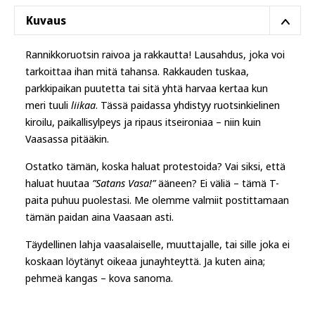
Kuvaus
Rannikkoruotsin raivoa ja rakkautta! Lausahdus, joka voi
tarkoittaa ihan mitä tahansa. Rakkauden tuskaa,
parkkipaikan puutetta tai sitä yhtä harvaa kertaa kun
meri tuuli
liikaa
. Tässä paidassa yhdistyy ruotsinkielinen
kiroilu, paikallisylpeys ja ripaus itseironiaa – niin kuin
Vaasassa pitääkin.
Ostatko tämän, koska haluat protestoida? Vai siksi, että
haluat huutaa
”Satans Vasa!”
ääneen? Ei väliä – tämä T-
paita puhuu puolestasi. Me olemme valmiit postittamaan
tämän paidan aina Vaasaan asti.
Täydellinen lahja vaasalaiselle, muuttajalle, tai sille joka ei
koskaan löytänyt oikeaa junayhteyttä. Ja kuten aina;
pehmeä kangas – kova sanoma.