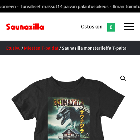
n - Turvalliset maksut
14 päivän palautusoikeus - Ilman toimituskul
Ostoskori
0
Etusivu
/
Miesten T-paidat
/ Saunazilla monsterileffa T-paita