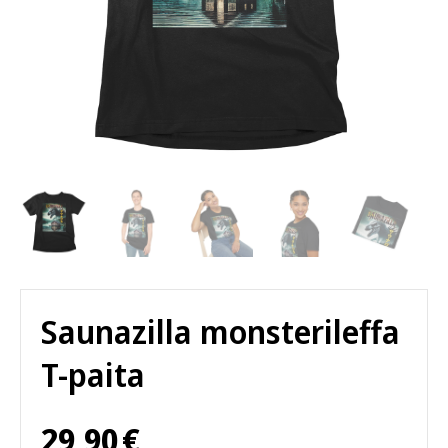
Saunazilla monsterileffa
T-paita
29,90
€