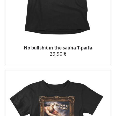
No bullshit in the sauna T-paita
29,90
€
Tällä
tuotteella
on
useampi
muunnelma.
Voit
tehdä
valinnat
tuotteen
sivulla.