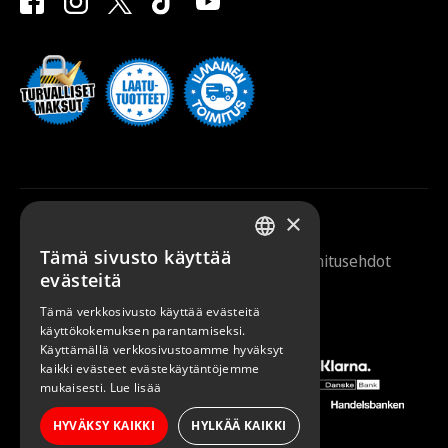
×
Tämä sivusto käyttää
Saunazilla 2026 |
Tietosuojaseloste
|
Toimitusehdot
FINNISH
evästeitä
ENGLISH
Tämä verkkosivusto käyttää evästeitä
käyttökokemuksen parantamiseksi.
Käyttämällä verkkosivustoamme hyväksyt
kaikki evästeet evästekäytäntöjemme
mukaisesti.
Lue lisää
HYVÄKSY KAIKKI
HYLKÄÄ KAIKKI