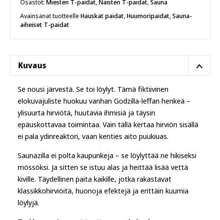
määrä
Osastot:
Miesten T-paidat
,
Naisten T-paidat
,
Sauna
Avainsanat tuotteelle
Hauskat paidat
,
Huumoripaidat
,
Sauna-
aiheiset T-paidat
Kuvaus
Se nousi järvestä. Se toi löylyt. Tämä fiktiivinen
elokuvajuliste huokuu vanhan Godzilla-leffan henkeä –
ylisuurta hirviötä, huutavia ihmisiä ja täysin
epäuskottavaa toimintaa. Vain tällä kertaa hirviön sisällä
ei pala ydinreaktori, vaan kenties aito puukiuas.
Saunazilla ei polta kaupunkeja – se löylyttää ne hikiseksi
mössöksi. Ja sitten se istuu alas ja heittää lisää vettä
kiville. Täydellinen paita kaikille, jotka rakastavat
klassikkohirviöitä, huonoja efektejä ja erittäin kuumia
löylyjä.