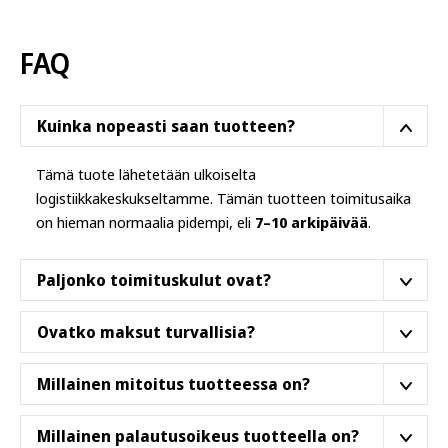
Voit
tehdä
FAQ
valinnat
tuotteen
sivulla.
Kuinka nopeasti saan tuotteen?
Tämä tuote lähetetään ulkoiselta
logistiikkakeskukseltamme. Tämän tuotteen toimitusaika
on hieman normaalia pidempi, eli
7–10 arkipäivää
.
Paljonko toimituskulut ovat?
Tilaukselle ei tule erillisiä toimituskuluja,
toimituskulu
Ovatko maksut turvallisia?
sisältyy tuotteen hintaan
.
Kylla ovat. Käytämme puhtaasti suomalaista
Millainen mitoitus tuotteessa on?
maksupalveluntarjoajaa (Paytrail). Verkkokaupassa
voidaan maksaa seuraavilla maksutavoilla:
Paidoissa, huppareissa ja muissa pukineissa
Millainen palautusoikeus tuotteella on?