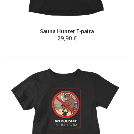
Sauna Hunter T-paita
29,90
€
Tällä
tuotteella
on
useampi
muunnelma.
Voit
tehdä
valinnat
tuotteen
sivulla.