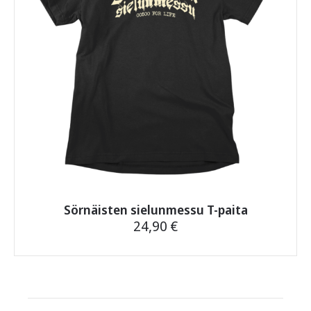
tuotteen
sivulla.
Sörnäisten sielunmessu T-paita
24,90
€
Tällä
tuotteella
on
useampi
muunnelma.