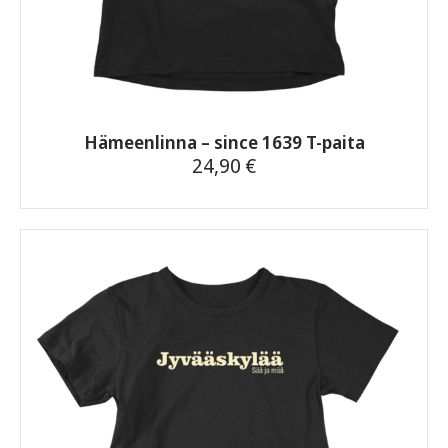
Hämeenlinna – since 1639 T-paita
24,90
€
Tällä
tuotteella
on
useampi
muunnelma.
Voit
tehdä
valinnat
tuotteen
sivulla.