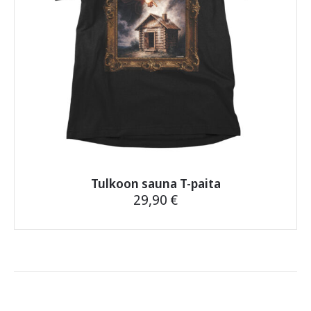
Tulkoon sauna T-paita
29,90
€
Tällä
tuotteella
on
useampi
muunnelma.
Voit