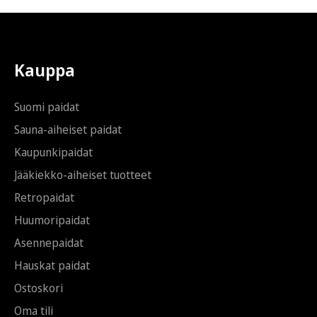
i
t
*
i
S
ä
h
Kauppa
k
ö
p
Suomi paidat
o
s
Sauna-aiheiset paidat
t
Kaupunkipaidat
i
Jääkiekko-aiheiset tuotteet
Retropaidat
Huumoripaidat
Asennepaidat
Hauskat paidat
Ostoskori
Oma tili