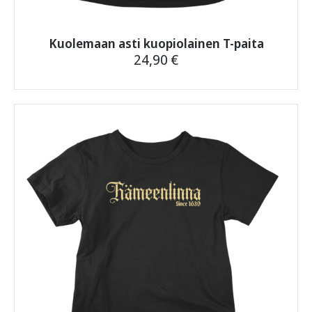
Kuolemaan asti kuopiolainen T-paita
24,90
€
Tällä
tuotteella
on
useampi
muunnelma.
Voit
tehdä
valinnat
tuotteen
sivulla.