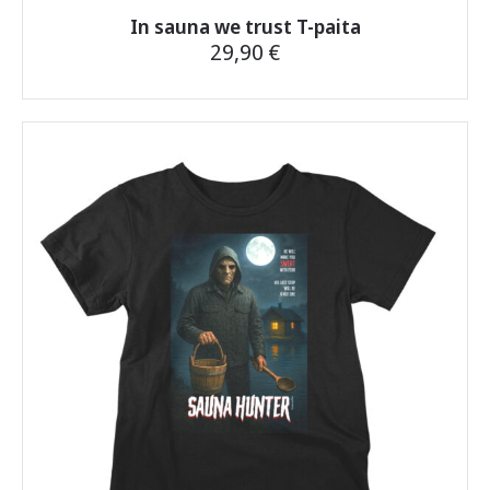
In sauna we trust T-paita
29,90
€
Tällä
tuotteella
on
useampi
muunnelma.
Voit
tehdä
valinnat
tuotteen
sivulla.