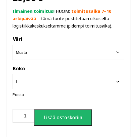
Ilmainen toimitus!
HUOM:
toimitusaika 7–10
arkipäivää
–
tämä tuote postitetaan ulkoiselta
logistiikkakeskukseltamme (pidempi toimitusaika).
Väri
Koko
Poista
Saunazilla
Lisää ostoskoriin
monsterileffa
T-
paita