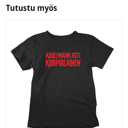
tehdä
Tutustu myös
valinnat
tuotteen
sivulla.