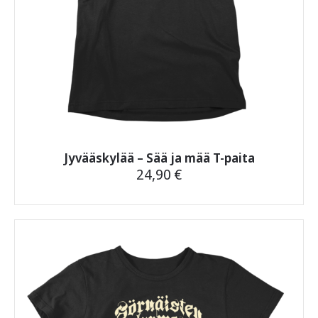
Jyvääskylää – Sää ja mää T-paita
24,90
€
Tällä
tuotteella
on
useampi
muunnelma.
Voit
tehdä
valinnat