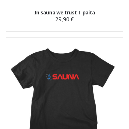
In sauna we trust T-paita
29,90
€
Tällä
tuotteella
on
useampi
muunnelma.
Voit
tehdä
valinnat
tuotteen
sivulla.