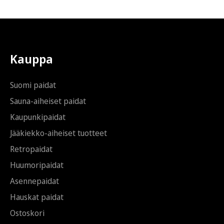
t
s
i
t
*
i
S
ä
h
Kauppa
k
ö
p
Suomi paidat
o
s
Sauna-aiheiset paidat
t
Kaupunkipaidat
i
Jääkiekko-aiheiset tuotteet
Retropaidat
Huumoripaidat
Asennepaidat
Hauskat paidat
Ostoskori