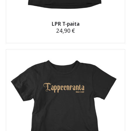
LPR T-paita
24,90
€
Tällä
tuotteella
on
useampi
muunnelma.
Voit
tehdä
valinnat
tuotteen
sivulla.