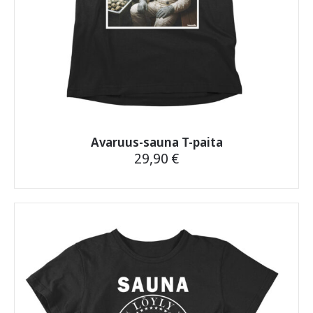
Avaruus-sauna T-paita
29,90
€
Tällä
tuotteella
on
useampi
muunnelma.
Voit
tehdä
valinnat
tuotteen