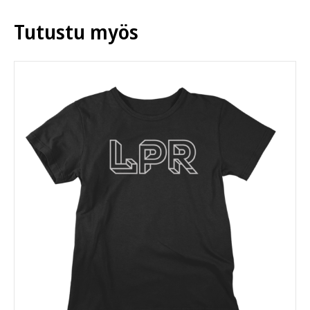
Voit
tehdä
Tutustu myös
valinnat
tuotteen
sivulla.