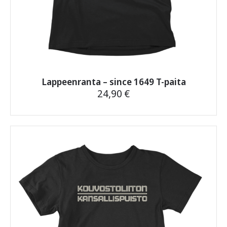
Lappeenranta – since 1649 T-paita
24,90
€
Tällä
tuotteella
on
useampi
muunnelma.
Voit
tehdä
valinnat
tuotteen
sivulla.