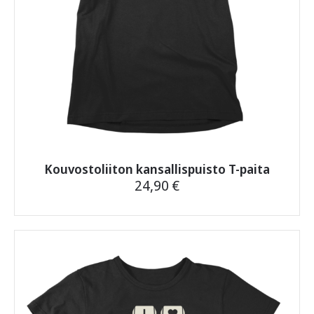
Kouvostoliiton kansallispuisto T-paita
24,90
€
Tällä
tuotteella
on
useampi
muunnelma.
Voit
tehdä