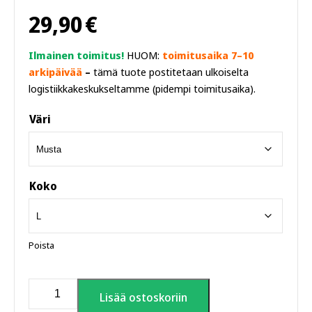
29,90
€
Ilmainen toimitus!
HUOM:
toimitusaika 7–10
arkipäivää
–
tämä tuote postitetaan ulkoiselta
logistiikkakeskukseltamme (pidempi toimitusaika).
Väri
Koko
Poista
Saunan
Lisää ostoskoriin
rauhanneuvottelut