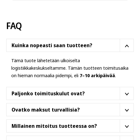
muunnelma.
Voit
tehdä
FAQ
valinnat
tuotteen
sivulla.
Kuinka nopeasti saan tuotteen?
Tämä tuote lähetetään ulkoiselta
logistiikkakeskukseltamme. Tämän tuotteen toimitusaika
on hieman normaalia pidempi, eli
7–10 arkipäivää
.
Paljonko toimituskulut ovat?
Tilaukselle ei tule erillisiä toimituskuluja,
toimituskulu
Ovatko maksut turvallisia?
sisältyy tuotteen hintaan
.
Kylla ovat. Käytämme puhtaasti suomalaista
Millainen mitoitus tuotteessa on?
maksupalveluntarjoajaa (Paytrail). Verkkokaupassa
voidaan maksaa seuraavilla maksutavoilla: