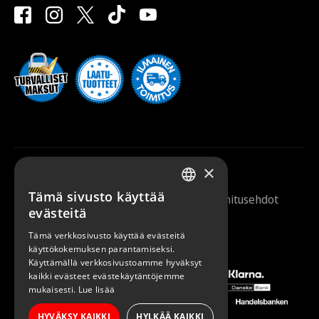
×
Tämä sivusto käyttää
Saunazilla 2026 |
Tietosuojaseloste
|
Toimitusehdot
FINNISH
evästeitä
ENGLISH
Tämä verkkosivusto käyttää evästeitä
käyttökokemuksen parantamiseksi.
Käyttämällä verkkosivustoamme hyväksyt
kaikki evästeet evästekäytäntöjemme
mukaisesti.
Lue lisää
HYVÄKSY KAIKKI
HYLKÄÄ KAIKKI