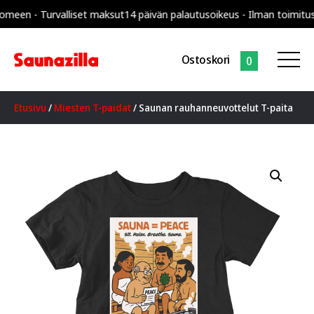
 - Turvalliset maksut
14 päivän palautusoikeus - Ilman toimituskulu
Ostoskori
0
Etusivu
/
Miesten T-paidat
/ Saunan rauhanneuvottelut T-paita