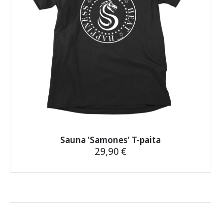
sivulla.
Sauna ’Samones’ T-paita
29,90
€
Tällä
tuotteella
on
useampi
muunnelma.