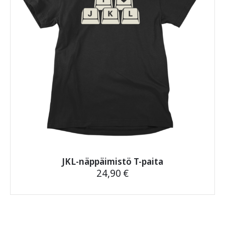
valinnat
tuotteen
sivulla.
JKL-näppäimistö T-paita
24,90
€
Tällä
tuotteella
on
useampi