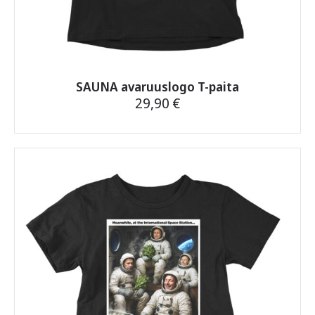
SAUNA avaruuslogo T-paita
29,90
€
Tällä
tuotteella
on
useampi
muunnelma.
Voit
tehdä
valinnat
tuotteen
sivulla.