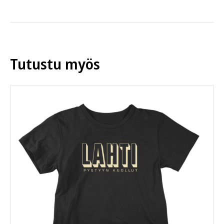
on
useampi
muunnelma.
Voit
tehdä
Tutustu myös
valinnat
tuotteen
sivulla.