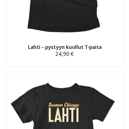
Lahti – pystyyn kuollut T-paita
24,90
€
Tällä
tuotteella
on
useampi
muunnelma.
Voit
tehdä
valinnat
tuotteen
sivulla.