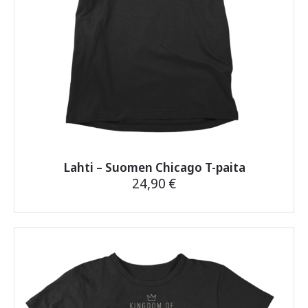
Lahti – Suomen Chicago T-paita
24,90
€
Tällä
tuotteella
on
useampi
muunnelma.
Voit
tehdä