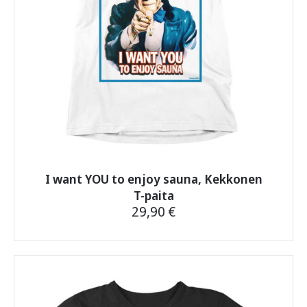
I want YOU to enjoy sauna, Kekkonen
T-paita
29,90
€
Tällä
tuotteella
on
useampi
muunnelma.