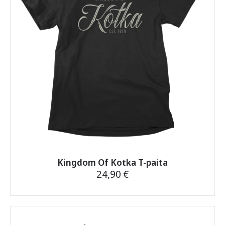
valinnat
tuotteen
sivulla.
Kingdom Of Kotka T-paita
24,90
€
Tällä
tuotteella
on
useampi