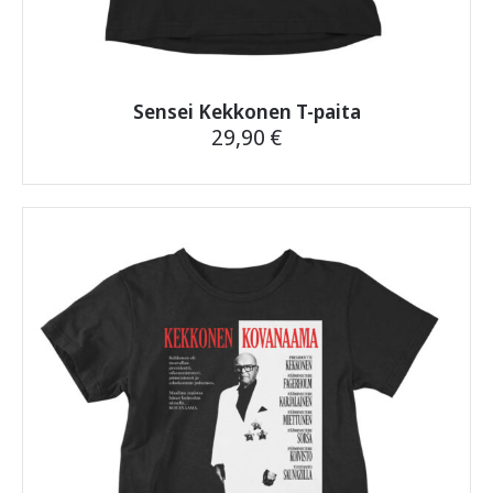
Jos jokin askarruttaa,
ota toki yhteyttä
, vastaamme
nopeasti.
Sensei Kekkonen T-paita
29,90
€
Tällä
tuotteella
on
useampi
muunnelma.
Voit
tehdä
valinnat
tuotteen
sivulla.