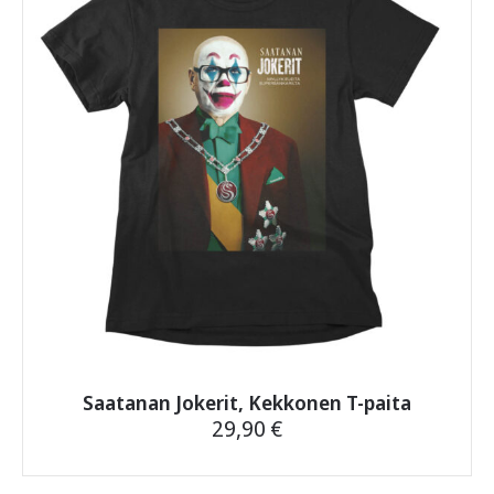
Voit
tehdä
valinnat
tuotteen
sivulla.
Saatanan Jokerit, Kekkonen T-paita
29,90
€
Tällä
tuotteella