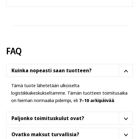
Tällä
tuotteella
on
useampi
muunnelma.
Voit
tehdä
FAQ
valinnat
tuotteen
sivulla.
Kuinka nopeasti saan tuotteen?
Tämä tuote lähetetään ulkoiselta
logistiikkakeskukseltamme. Tämän tuotteen toimitusaika
on hieman normaalia pidempi, eli
7–10 arkipäivää
.
Paljonko toimituskulut ovat?
Tilaukselle ei tule erillisiä toimituskuluja,
toimituskulu
Ovatko maksut turvallisia?