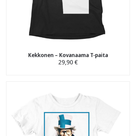
Kekkonen – Kovanaama T-paita
29,90
€
Tällä
tuotteella
on
useampi
muunnelma.
Voit
tehdä
valinnat
tuotteen
sivulla.