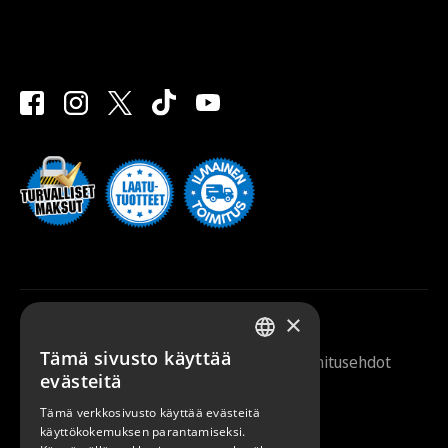
×
Tämä sivusto käyttää
Saunazilla 2026 |
Tietosuojaseloste
|
Toimitusehdot
FINNISH
evästeitä
ENGLISH
Tämä verkkosivusto käyttää evästeitä
käyttökokemuksen parantamiseksi.