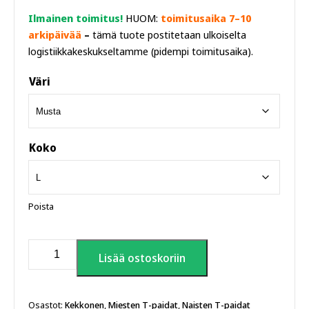
Ilmainen toimitus!
HUOM:
toimitusaika 7–10
arkipäivää
–
tämä tuote postitetaan ulkoiselta
logistiikkakeskukseltamme (pidempi toimitusaika).
Väri
Koko
Poista
Fist
Lisää ostoskoriin
of
Urho,
Kekkonen
T-
Osastot:
Kekkonen
,
Miesten T-paidat
,
Naisten T-paidat