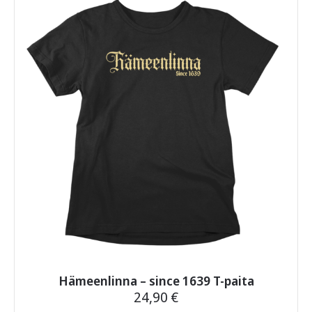
muunnelma.
Voit
tehdä
valinnat
tuotteen
sivulla.
Hämeenlinna – since 1639 T-paita
24,90
€