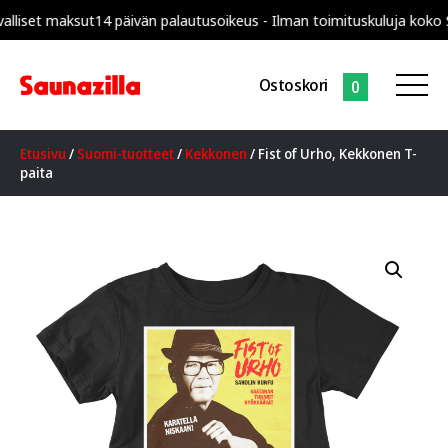
set maksut
14 päivän palautusoikeus - Ilman toimituskuluja koko Suo
Ostoskori
0
Etusivu
/
Suomi-tuotteet
/
Kekkonen
/ Fist of Urho, Kekkonen T-
paita