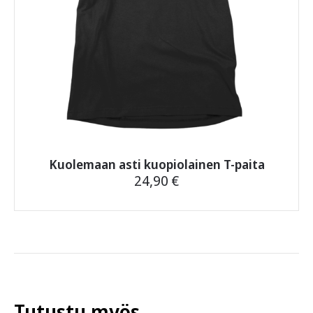
Kuolemaan asti kuopiolainen T-paita
24,90
€
Tällä
tuotteella
on
useampi
muunnelma.
Voit
tehdä
Tutustu myös