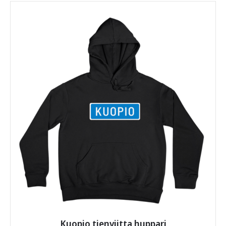
tuotteet saapuvat sinulle eri paketissa ja eri ajankohtana.
Tuotteella on 14 vuorokauden palautusaika siitä, kun
tuote on toimitettu. Mikäli tuotteessa on valmistusvirhe
tai se on vaurioitunut lähetyksessä, saat korvaavan
tuotteen tilalle tai sen hinta korvataan kokonaan tai
osittain. Asiakkaalla on vaihto-oikeus toiseen
samankaltaiseen tuotteeseen, tai eri tuotteeseen. Mikäli
tilaaja palauttaa koko tilauksen, rahanpalautus koskee
vain alkuperäisen tilauksen kokonaissummaa josta on
vähennetty tuotepalautuksen kustannusta vastaava
hinta 5,90 €. Palautettavan tuotteen tulee olla
myyntikuntoinen, käyttämätön ja siisti.
Noutamattomasta ja palautuneesta paketista
pidätämme takaisin lähettämisestä aiheutuvan
kustannuksen 5,90 €.
Jos jokin askarruttaa,
ota toki yhteyttä
, vastaamme
nopeasti.
Kuopio tienviitta huppari