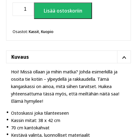
Kuopio
Lisää ostoskoriin
tienviitta
kangaskassi
määrä
Osastot:
Kassit
,
Kuopio
Kuvaus
Hoi! Missä ollaan ja mihin matka? Johda esimerkillä ja
osoita tie kotiin – ylpeydellä ja rakkaudella. Tämä
kangaskassi on ainoa, mitä siihen tarvitset. Huikea
yhteensattuma tässä myös, että meiltähän näitä saa!
Elämä hymyilee!
Ostoskassi joka tilanteeseen
Kassin mitat: 38 x 42 cm
70 cm kantokahvat
Kestävä valinta, luonnolliset materiaalit