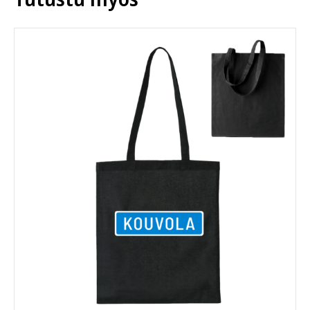
valinnat
tuotteen
sivulla.