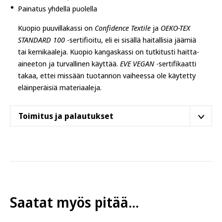
Painatus yhdellä puolella
Kuopio puuvillakassi on
Confidence Textile
ja
OEKO-TEX
STANDARD 100
-sertifioitu, eli ei sisällä haitallisia jäämiä
tai kemikaaleja. Kuopio kangaskassi on tutkitusti haitta-
aineeton ja turvallinen käyttää.
EVE VEGAN
-sertifikaatti
takaa, ettei missään tuotannon vaiheessa ole käytetty
eläinperäisiä materiaaleja.
Toimitus ja palautukset
Tämä tuote postitetaan
Helsingin varastoltamme
.
Toimitusaika on
4–6 arkipäivää
. Tilaus saapuu joko
suoraan
postiluukkuun
tai lähimpään
Postin
pakettiautomaattiin
.
Jotkut muut tuotteemme lähtevät eri varastolta ja niillä
Saatat myös pitää...
on eri toimitusaika (lukee tuotesivulla). Eli vaikka
ostaisitkin samassa tilauksessa, eri varastolta lähtevät