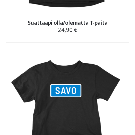
Suattaapi olla/olematta T-paita
24,90
€
Tällä
tuotteella
on
useampi
muunnelma.
Voit
tehdä
valinnat
tuotteen
sivulla.