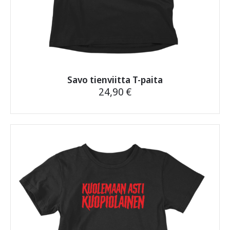
Savo tienviitta T-paita
24,90
€
Tällä
tuotteella
on
useampi
muunnelma.
Voit
tehdä
valinnat
tuotteen
sivulla.