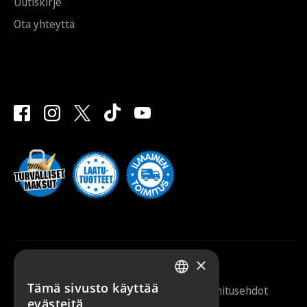
Uutiskirje
Ota yhteyttä
×
Tämä sivusto käyttää
Saunazilla 2026 |
Tietosuojaseloste
|
Toimitusehdot
FINNISH
evästeitä