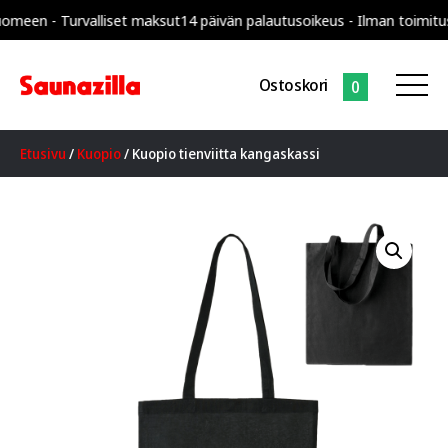
n - Turvalliset maksut
14 päivän palautusoikeus - Ilman toimituskulu
Ostoskori
0
Etusivu
/
Kuopio
/ Kuopio tienviitta kangaskassi