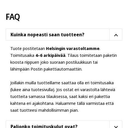
FAQ
Kuinka nopeasti saan tuotteen?
Tuote postitetaan
Helsingin varastoltamme
.
Toimitusaika
4–6 arkipäivää
. Tilaus toimitetaan paketin
koosta riippuen joko suoraan postiluukkuun tai
lähimpään Postin pakettiautomaattiin.
Joillakin muilla tuotteillame saattaa olla eri toimitusaika
(lukee aina tuotesivulla). Jos ostat eri varastolta lähteviä
tuotteita samassa tilauksessa, saat kaksi eri pakettia
kahtena eri ajakohtana. Haluamme tällä varmistaa että
saat tuotteesi mahdollisimman pian.
Paljonko toimituskulut ovat?