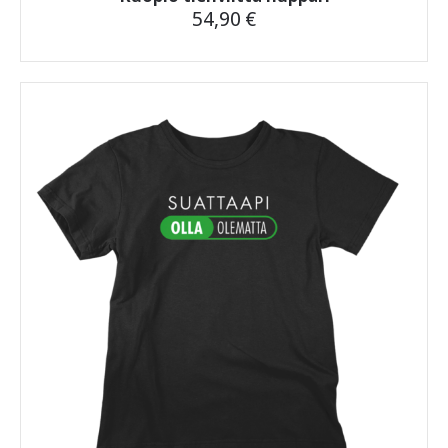
54,90
€
Tällä
tuotteella
on
useampi
muunnelma.
Voit
tehdä
valinnat
tuotteen
sivulla.