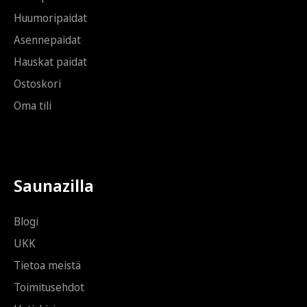
ö
Huumoripaidat
p
o
Asennepaidat
s
t
Hauskat paidat
i
Ostoskori
Oma tili
Saunazilla
Blogi
UKK
Tietoa meistä
Toimitusehdot