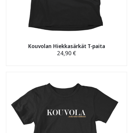
Kouvolan Hiekkasärkät T-paita
24,90
€
Tällä
tuotteella
on
useampi
muunnelma.
Voit
tehdä
valinnat
tuotteen
sivulla.