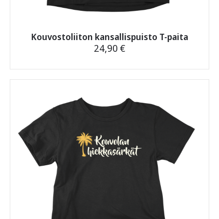
Kouvostoliiton kansallispuisto T-paita
24,90
€
Tällä
tuotteella
on
useampi
muunnelma.
Voit
tehdä
valinnat
tuotteen
sivulla.