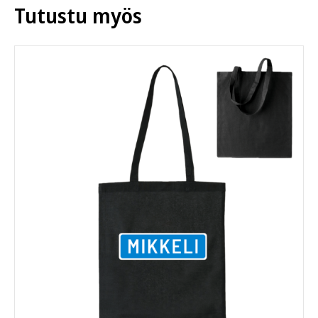
tehdä
Tutustu myös
valinnat
tuotteen
sivulla.