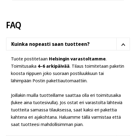
muunnelma.
Voit
tehdä
FAQ
valinnat
tuotteen
sivulla.
Kuinka nopeasti saan tuotteen?
Tuote postitetaan
Helsingin varastoltamme
.
Toimitusaika
4–6 arkipäivää
. Tilaus toimitetaan paketin
koosta riippuen joko suoraan postiluukkuun tai
lähimpään Postin pakettiautomaattiin.
Joillakin muilla tuotteillame saattaa olla eri toimitusaika
(lukee aina tuotesivulla). Jos ostat eri varastolta lähteviä
tuotteita samassa tilauksessa, saat kaksi eri pakettia
kahtena eri ajakohtana. Haluamme tällä varmistaa että
saat tuotteesi mahdollisimman pian.