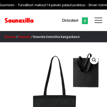
meen - Turvalliset maksut
14 päivän palautusoikeus - Ilman toimitusk
Ostoskori
0
Etusivu
/
Kouvola
/ Kouvola tienviitta kangaskassi