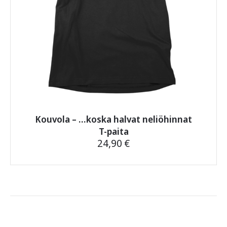
Kouvola – …koska halvat neliöhinnat
T-paita
24,90
€
Tällä
tuotteella
on
useampi
muunnelma.
Voit