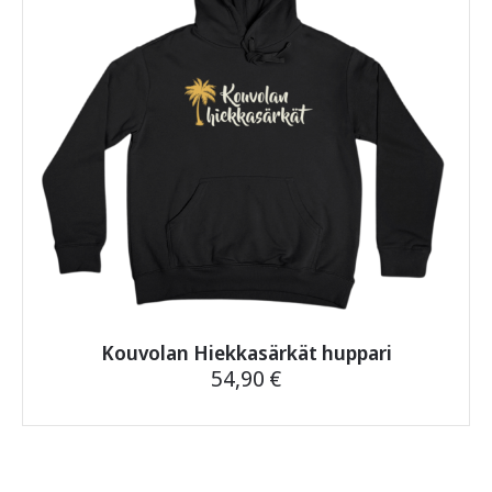
Kouvolan Hiekkasärkät huppari
54,90
€
Tällä
tuotteella
on
useampi