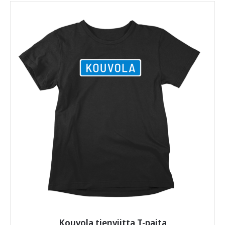
tuotteet saapuvat sinulle eri paketissa ja eri ajankohtana.
Tuotteella on 14 vuorokauden palautusaika siitä, kun
tuote on toimitettu. Mikäli tuotteessa on valmistusvirhe
tai se on vaurioitunut lähetyksessä, saat korvaavan
tuotteen tilalle tai sen hinta korvataan kokonaan tai
osittain. Asiakkaalla on vaihto-oikeus toiseen
samankaltaiseen tuotteeseen, tai eri tuotteeseen. Mikäli
tilaaja palauttaa koko tilauksen, rahanpalautus koskee
vain alkuperäisen tilauksen kokonaissummaa josta on
vähennetty tuotepalautuksen kustannusta vastaava
hinta 5,90 €. Palautettavan tuotteen tulee olla
myyntikuntoinen, käyttämätön ja siisti.
Noutamattomasta ja palautuneesta paketista
pidätämme takaisin lähettämisestä aiheutuvan
kustannuksen 5,90 €.
Jos jokin askarruttaa,
ota toki yhteyttä
, vastaamme
nopeasti.
Kouvola tienviitta T-paita