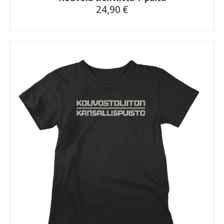
24,90
€
Tällä
tuotteella
on
useampi
muunnelma.
Voit
tehdä
valinnat
tuotteen
sivulla.