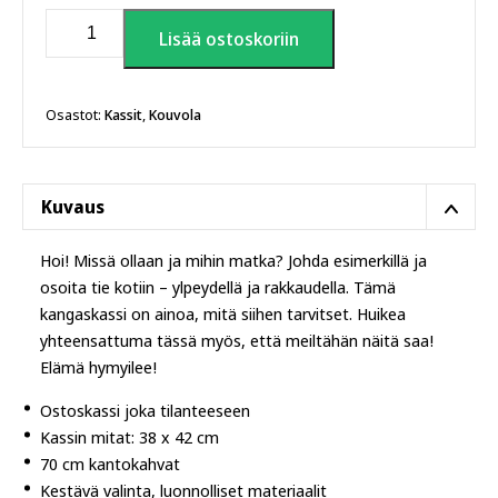
Kouvola
Lisää ostoskoriin
tienviitta
kangaskassi
määrä
Osastot:
Kassit
,
Kouvola
Kuvaus
Hoi! Missä ollaan ja mihin matka? Johda esimerkillä ja
osoita tie kotiin – ylpeydellä ja rakkaudella. Tämä
kangaskassi on ainoa, mitä siihen tarvitset. Huikea
yhteensattuma tässä myös, että meiltähän näitä saa!
Elämä hymyilee!
Ostoskassi joka tilanteeseen
Kassin mitat: 38 x 42 cm
70 cm kantokahvat
Kestävä valinta, luonnolliset materiaalit