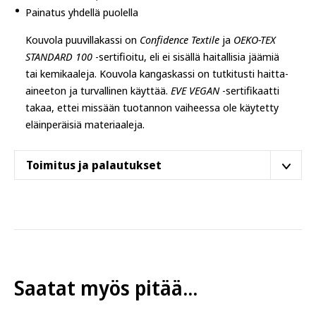
Painatus yhdellä puolella
Kouvola puuvillakassi on
Confidence Textile
ja
OEKO-TEX
STANDARD 100
-sertifioitu, eli ei sisällä haitallisia jäämiä
tai kemikaaleja. Kouvola kangaskassi on tutkitusti haitta-
aineeton ja turvallinen käyttää.
EVE VEGAN
-sertifikaatti
takaa, ettei missään tuotannon vaiheessa ole käytetty
eläinperäisiä materiaaleja.
Toimitus ja palautukset
Tämä tuote postitetaan
Helsingin varastoltamme
.
Toimitusaika on
4–6 arkipäivää
. Tilaus saapuu joko
suoraan
postiluukkuun
tai lähimpään
Postin
pakettiautomaattiin
.
Jotkut muut tuotteemme lähtevät eri varastolta ja niillä
Saatat myös pitää...
on eri toimitusaika (lukee tuotesivulla). Eli vaikka
ostaisitkin samassa tilauksessa, eri varastolta lähtevät