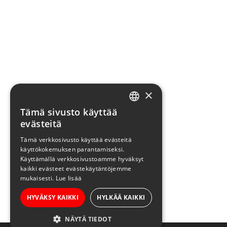
×
Tämä sivusto käyttää
FINNISH
evästeitä
ENGLISH
Tämä verkkosivusto käyttää evästeitä
käyttökokemuksen parantamiseksi.
Käyttämällä verkkosivustoamme hyväksyt
kaikki evästeet evästekäytäntöjemme
mukaisesti.
Lue lisää
HYVÄKSY KAIKKI
HYLKÄÄ KAIKKI
NÄYTÄ TIEDOT