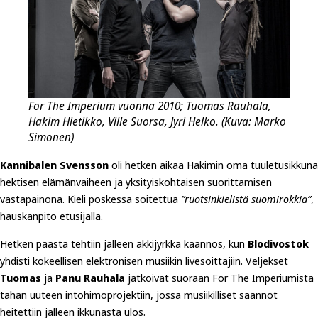
For The Imperium vuonna 2010; Tuomas Rauhala,
Hakim Hietikko, Ville Suorsa, Jyri Helko. (Kuva: Marko
Simonen)
Kannibalen Svensson
oli hetken aikaa Hakimin oma tuuletusikkuna
hektisen elämänvaiheen ja yksityiskohtaisen suorittamisen
vastapainona. Kieli poskessa soitettua
”ruotsinkielistä suomirokkia”
,
hauskanpito etusijalla.
Hetken päästä tehtiin jälleen äkkijyrkkä käännös, kun
Blodivostok
yhdisti kokeellisen elektronisen musiikin livesoittajiin. Veljekset
Tuomas
ja
Panu Rauhala
jatkoivat suoraan For The Imperiumista
tähän uuteen intohimoprojektiin, jossa musiikilliset säännöt
heitettiin jälleen ikkunasta ulos.