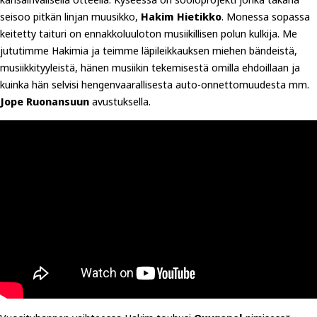
seisoo pitkän linjan muusikko,
Hakim Hietikko
. Monessa sopassa
keitetty taituri on ennakkoluuloton musiikillisen polun kulkija. Me
jututimme Hakimia ja teimme läpileikkauksen miehen bändeistä,
musiikkityyleistä, hänen musiikin tekemisestä omilla ehdoillaan ja
kuinka hän selvisi hengenvaarallisesta auto-onnettomuudesta mm.
Jope Ruonansuun
avustuksella.