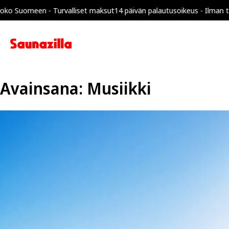
omeen - Turvalliset maksut
14 päivän palautusoikeus - Ilman toimitu
Avainsana:
Musiikki