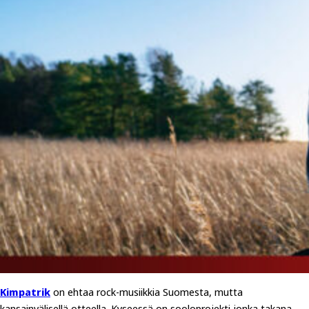
Kimpatrik
on ehtaa rock-musiikkia Suomesta, mutta
kansainvälisellä otteella. Kyseessä on sooloprojekti jonka takana