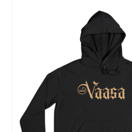
on
useampi
muunnelma.
Voit
tehdä
valinnat
tuotteen
sivulla.