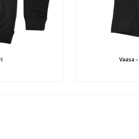
ri
Vaasa –