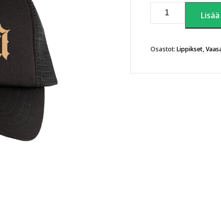
Vaasa
Lisää
–
since
1606
lippis
Osastot:
Lippikset
,
Vaas
määrä