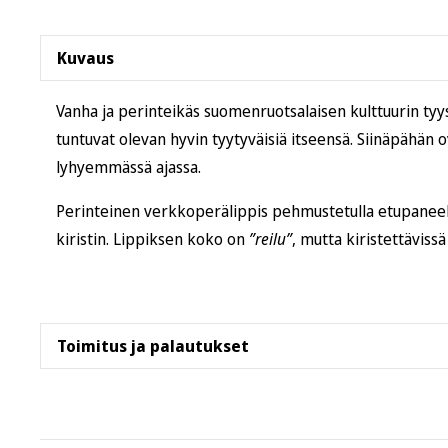
Kuvaus
Vanha ja perinteikäs suomenruotsalaisen kulttuurin tyyss
tuntuvat olevan hyvin tyytyväisiä itseensä. Siinäpähä
lyhyemmässä ajassa.
Perinteinen verkkoperälippis pehmustetulla etupaneelil
kiristin. Lippiksen koko on
”reilu”
, mutta kiristettävissä 
Toimitus ja palautukset
Tämä tuote postitetaan
Helsingin varastoltamme
. 
lähimpään
Postin pakettiautomaattiin
.