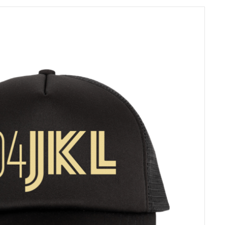
tuotteen
sivulla.