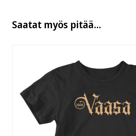
Jotkut muut tuotteemme lähtevät eri varastolta ja niillä 
varastolta lähtevät tuotteet saapuvat sinulle eri paketis
Saatat myös pitää...
Tuotteella on 14 vuorokauden palautusaika siitä, kun tuo
lähetyksessä, saat korvaavan tuotteen tilalle tai sen hi
samankaltaiseen tuotteeseen, tai eri tuotteeseen. Mikäl
kokonaissummaa josta on vähennetty tuotepalautuksen k
myyntikuntoinen, käyttämätön ja siisti. Noutamattomas
kustannuksen 5,90 €.
Jos jokin askarruttaa,
ota toki yhteyttä
, vastaamme 