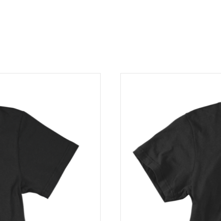
on eri toimitusaika (lukee tuotesivulla). Eli vaikka ostaisitkin sa
sa ja eri ajankohtana.
te on toimitettu. Mikäli tuotteessa on valmistusvirhe tai se on 
nta korvataan kokonaan tai osittain. Asiakkaalla on vaihto-oikeu
i tilaaja palauttaa koko tilauksen, rahanpalautus koskee vain a
ustannusta vastaava hinta 5,90 €. Palautettavan tuotteen tule
ta ja palautuneesta paketista pidätämme takaisin lähettämises
nopeasti.