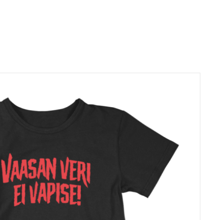
massa tilauksessa, eri
vaurioitunut
s toiseen
lkuperäisen tilauksen
e olla
tä aiheutuvan