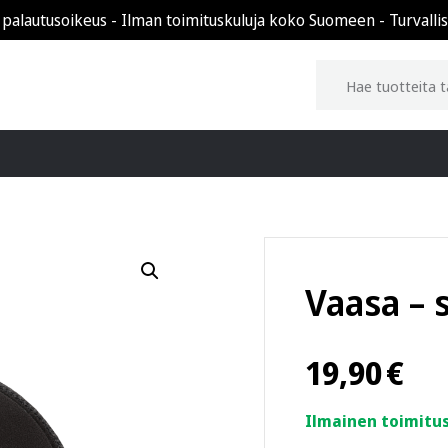
 palautusoikeus - Ilman toimituskuluja koko Suomeen - Turvalli
Vaasa – 
19,90
€
Ilmainen toimitus