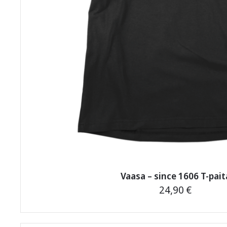
Vaasa – since 1606 T-pait
24,90
€
Tällä
tuotteella