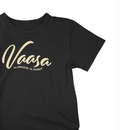
on
useampi
muunnelma.
Voit
tehdä
valinnat
tuotteen
sivulla.