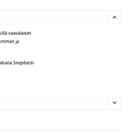
illä vaasalaiset
nemmän ja
 takana
Snapback
-
tiluukkuun
tai