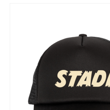
tuotteen
sivulla.