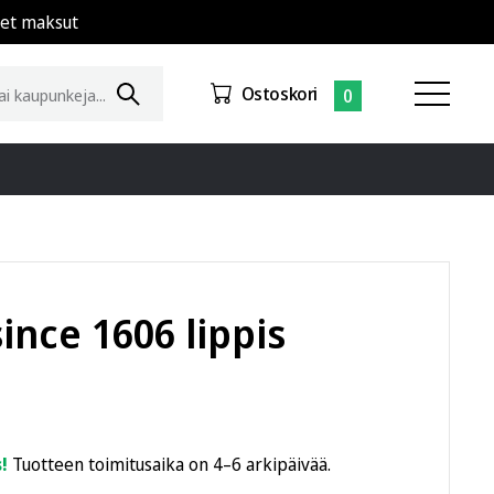
set maksut
Ostoskori
0
since 1606 lippis
!
Tuotteen toimitusaika on 4–6 arkipäivää.