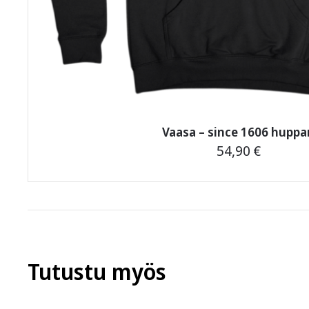
Vaasa – since 1606 huppa
54,90
€
Tällä
tuotteella
on
useampi
muunnelma.
Tutustu myös
Voit
tehdä
valinnat