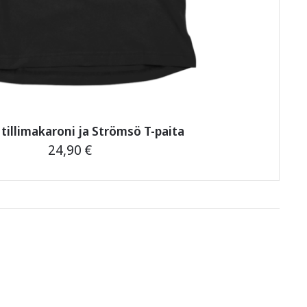
 tillimakaroni ja Strömsö T-paita
24,90
€
Tällä
tuotteella
on
useampi
muunnelma.
Voit
tehdä
valinnat