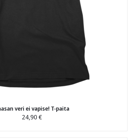
asan veri ei vapise! T-paita
24,90
€
Tällä
tuotteella