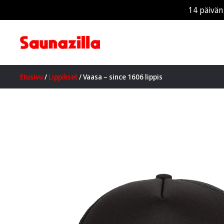
14 päivän
Etusivu
/
Lippikset
/ Vaasa – since 1606 lippis