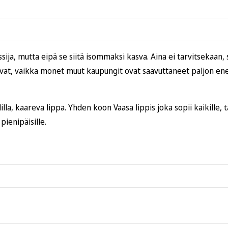
ija, mutta eipä se siitä isommaksi kasva. Aina ei tarvitsekaan, s
n ovat, vaikka monet muut kaupungit ovat saavuttaneet paljon e
la, kaareva lippa. Yhden koon Vaasa lippis joka sopii kaikille,
pienipäisille.
Toimitusaika on
4–6 arkipäivää
. Tilaus saapuu joko suoraan
pos