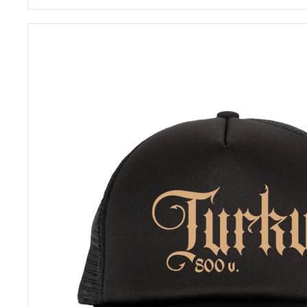
tuotteella
on
useampi
muunnelma.
Voit
tehdä
valinnat
tuotteen
sivulla.