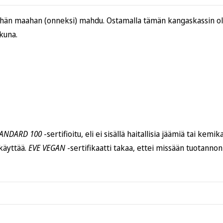
tähän maahan (onneksi) mahdu. Ostamalla tämän kangaskassin o
kuna.
TANDARD 100
-sertifioitu, eli ei sisällä haitallisia jäämiä tai kemik
 käyttää.
EVE VEGAN
-sertifikaatti takaa, ettei missään tuotannon
Toimitusaika on
4–6 arkipäivää
. Tilaus saapuu joko suoraan
pos