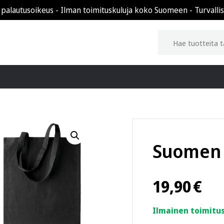
 palautusoikeus - Ilman toimituskuluja koko Suomeen - Turvalli
Suomen 
19,90
€
Ilmainen toimitus