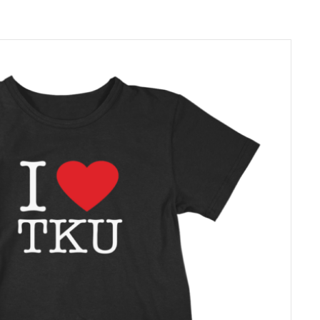
tehdä
valinnat
tuotteen
sivulla.