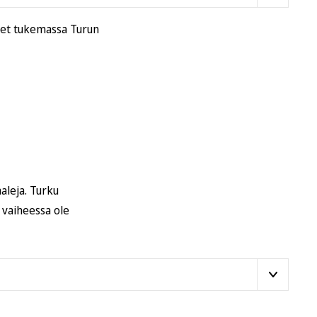
let tukemassa Turun
aaleja. Turku
 vaiheessa ole
tiluukkuun
tai