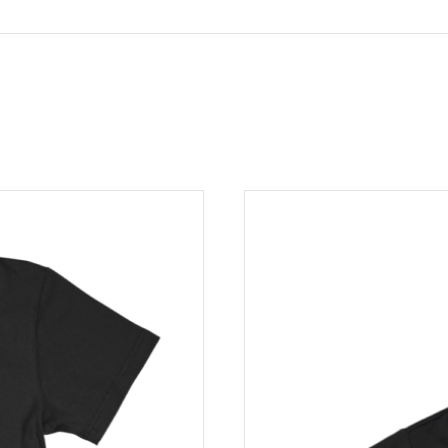
on eri toimitusaika (lukee tuotesivulla). Eli vaikka ostaisitkin sa
sa ja eri ajankohtana.
te on toimitettu. Mikäli tuotteessa on valmistusvirhe tai se on 
nta korvataan kokonaan tai osittain. Asiakkaalla on vaihto-oikeu
i tilaaja palauttaa koko tilauksen, rahanpalautus koskee vain a
ustannusta vastaava hinta 5,90 €. Palautettavan tuotteen tule
ta ja palautuneesta paketista pidätämme takaisin lähettämises
nopeasti.