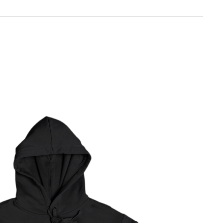
massa tilauksessa, eri
vaurioitunut
s toiseen
lkuperäisen tilauksen
e olla
tä aiheutuvan