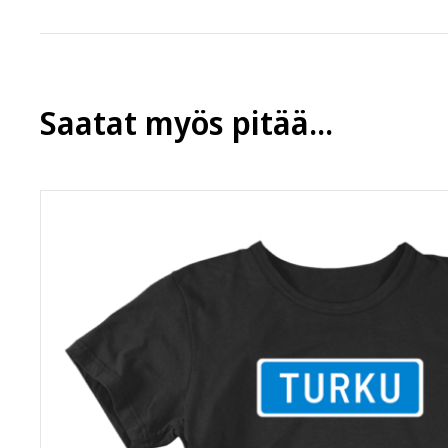
lähimpään
Postin pakettiautomaattiin
.
Jotkut muut tuotteemme lähtevät eri varastolta ja niillä 
varastolta lähtevät tuotteet saapuvat sinulle eri paketis
Saatat myös pitää...
Tuotteella on 14 vuorokauden palautusaika siitä, kun tuo
lähetyksessä, saat korvaavan tuotteen tilalle tai sen hi
samankaltaiseen tuotteeseen, tai eri tuotteeseen. Mikäl
kokonaissummaa josta on vähennetty tuotepalautuksen k
myyntikuntoinen, käyttämätön ja siisti. Noutamattomas
kustannuksen 5,90 €.
Jos jokin askarruttaa,
ota toki yhteyttä
, vastaamme 