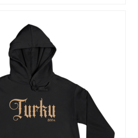
tuotteella
on
useampi
muunnelma.
Voit
tehdä
valinnat
tuotteen
sivulla.