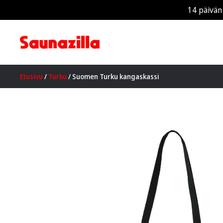
14 päivän
Etusivu
/
Turku
/ Suomen Turku kangaskassi