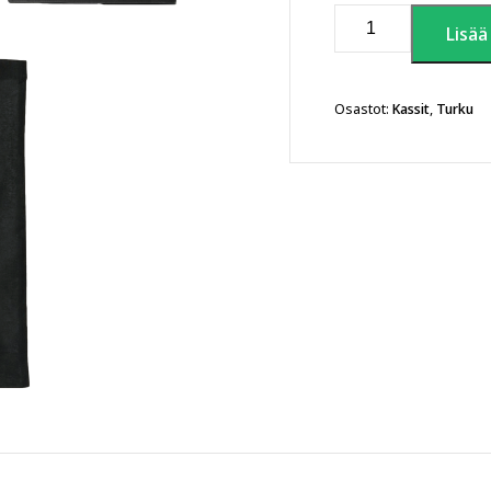
Suomen
Lisää
Turku
kangaskassi
määrä
Osastot:
Kassit
,
Turku