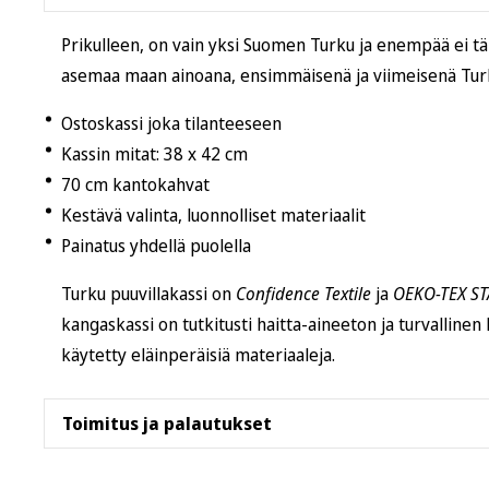
Prikulleen, on vain yksi Suomen Turku ja enempää ei 
asemaa maan ainoana, ensimmäisenä ja viimeisenä Tur
Ostoskassi joka tilanteeseen
Kassin mitat: 38 x 42 cm
70 cm kantokahvat
Kestävä valinta, luonnolliset materiaalit
Painatus yhdellä puolella
Turku puuvillakassi on
Confidence Textile
ja
OEKO-TEX S
kangaskassi on tutkitusti haitta-aineeton ja turvallinen
käytetty eläinperäisiä materiaaleja.
Toimitus ja palautukset
Tämä tuote postitetaan
Helsingin varastoltamme
. 