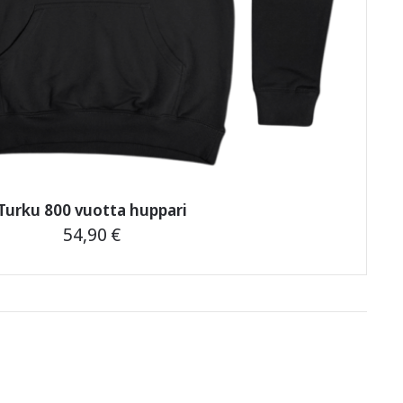
Turku 800 vuotta huppari
54,90
€
Tällä
tuotteella
on
useampi
muunnelma.
Voit