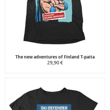
The new adventures of Finland T-paita
29,90
€
Tällä
tuotteella
on
useampi
muunnelma.
Voit
tehdä
valinnat