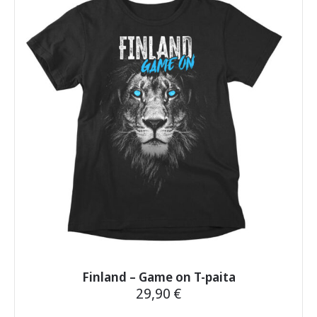
muunnelma.
Voit
tehdä
valinnat
tuotteen
sivulla.
Finland – Game on T-paita
29,90
€
Tällä