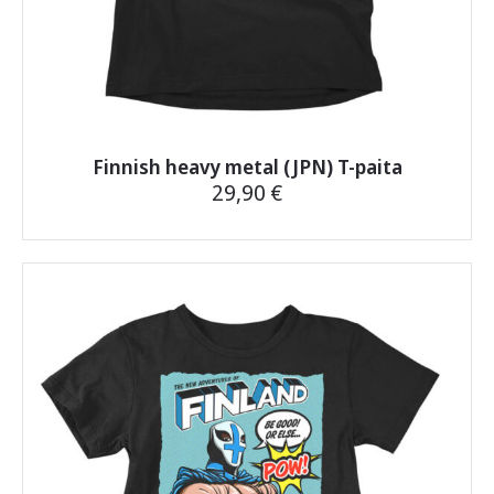
kustannuksen 5,90 €.
Jos jokin askarruttaa,
ota toki yhteyttä
, vastaamme
nopeasti.
Finnish heavy metal (JPN) T-paita
29,90
€
Tällä
tuotteella
on
useampi
muunnelma.
Voit
tehdä
valinnat
tuotteen
sivulla.