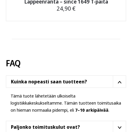
Lappeenranta – since 1649 T-paita
24,90
€
Tällä
tuotteella
on
useampi
muunnelma.
Voit
tehdä
FAQ
valinnat
tuotteen
sivulla.
Kuinka nopeasti saan tuotteen?
Tämä tuote lähetetään ulkoiselta
logistiikkakeskukseltamme. Tämän tuotteen toimitusaika
on hieman normaalia pidempi, eli
7–10 arkipäivää
.
Paljonko toimituskulut ovat?