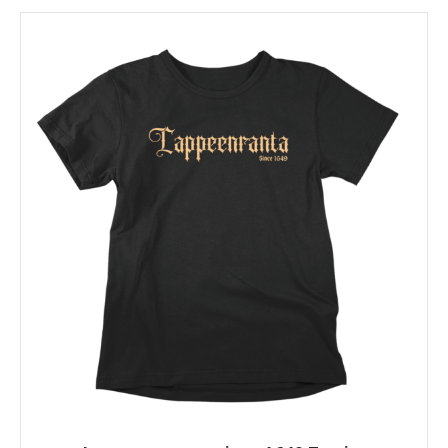
on
useampi
muunnelma.
Voit
tehdä
valinnat
tuotteen
sivulla.