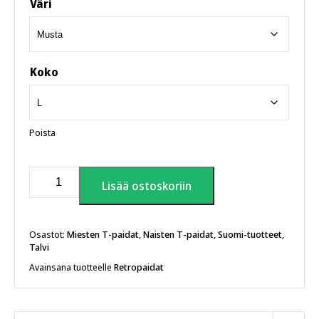
Väri
Koko
Poista
Snow
Lisää ostoskoriin
Kombat
T-
paita
määrä
Osastot:
Miesten T-paidat
,
Naisten T-paidat
,
Suomi-tuotteet
,
Talvi
Avainsana tuotteelle
Retropaidat