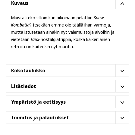
Kuvaus
Muistatteko silloin kun aikoinaan pelattiin
Snow
Kombatia
? Itsekään emme ole täällä ihan varmoja,
mutta istutetaan ainakin nyt valemuistoja aivoihin ja
vietetään
faux
-nostalgiatrippiä, koska kaikenlainen
retroilu on kuitenkin nyt muotia.
Kokotaulukko
Lisätiedot
S
M
L
XL
2XL
3XL
T-paita on rengaskehrättyä, esikutistettua puuvillaa, joka
Leveys, cm
46
51
56
61
66
71
Ympäristö ja eettisyys
on pehmeä ja miellyttävä päällä. Malli on normaali
classic
Pituus, cm
71
73,5
76
78,5
81
84
fit
, eli sopii perinteisesti niin miehille kuin naisille. Ei
Tämä paita on tuotettu ympäristöjalanjälki ja reilut
Toimitus ja palautukset
sivusaumoja. Tarkistathan varulta vielä oikeat mitat
työolosuhteet huomioiden. Paitamme ovat osa
Better
Kokotaulukko
-välilehdeltä.
Cotton™
-aloitetta, joka tukee kestävää puuvillan viljelyä,
Tämä tuote lähetetään
ulkoiselta
Malli on
”perus”
,