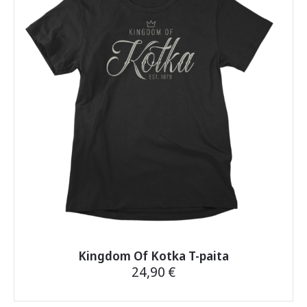
Voit
tehdä
valinnat
tuotteen
sivulla.
Kingdom Of Kotka T-paita
24,90
€
Tällä
tuotteella