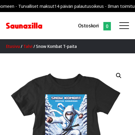
n - Turvalliset maksut
14 päivän palautusoikeus - Ilman toimituskulu
Ostoskori
0
Etusivu
/
Talvi
/ Snow Kombat T-paita