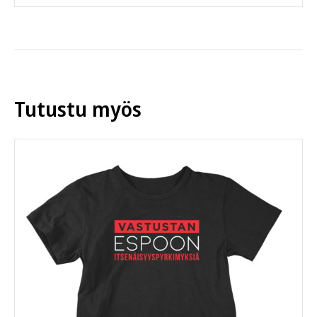
tuotteella
on
useampi
muunnelma.
Voit
tehdä
Tutustu myös
valinnat
tuotteen
sivulla.