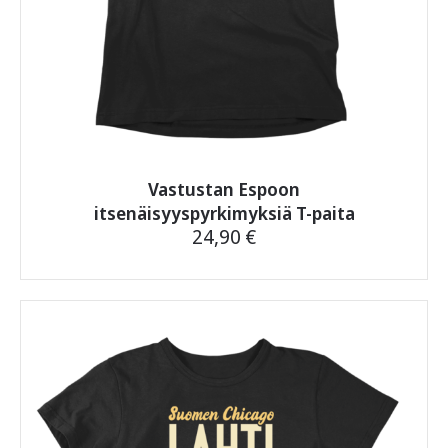
Vastustan Espoon
itsenäisyyspyrkimyksiä T-paita
24,90
€
Tällä
tuotteella
on
useampi
muunnelma.
Voit
tehdä
valinnat