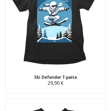
tuotteen
sivulla.
Ski Defender T-paita
29,90
€
Tällä
tuotteella
on
useampi