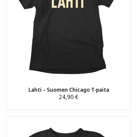
tuotteen
sivulla.
Lahti – Suomen Chicago T-paita
24,90
€
Tällä
tuotteella
on
useampi
muunnelma.