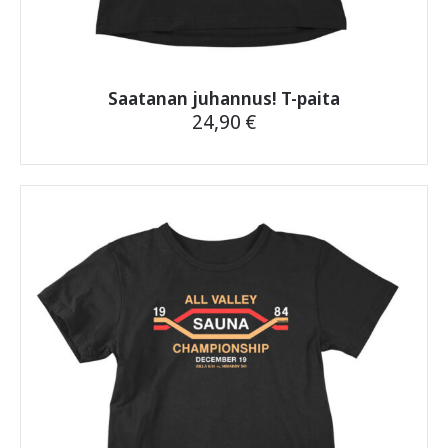
Saatanan juhannus! T-paita
24,90
€
Tällä
tuotteella
on
useampi
muunnelma.
Voit
tehdä
valinnat
tuotteen
sivulla.