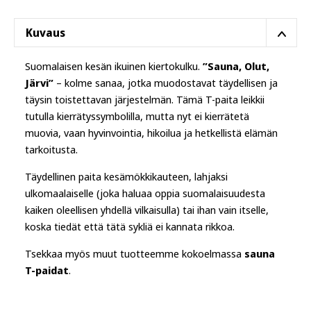
Kuvaus
Suomalaisen kesän ikuinen kiertokulku.
”Sauna, Olut,
Järvi”
– kolme sanaa, jotka muodostavat täydellisen ja
täysin toistettavan järjestelmän. Tämä T-paita leikkii
tutulla kierrätyssymbolilla, mutta nyt ei kierrätetä
muovia, vaan hyvinvointia, hikoilua ja hetkellistä elämän
tarkoitusta.
Täydellinen paita kesämökkikauteen, lahjaksi
ulkomaalaiselle (joka haluaa oppia suomalaisuudesta
kaiken oleellisen yhdellä vilkaisulla) tai ihan vain itselle,
koska tiedät että tätä sykliä ei kannata rikkoa.
Tsekkaa myös muut tuotteemme kokoelmassa
sauna
T-paidat
.