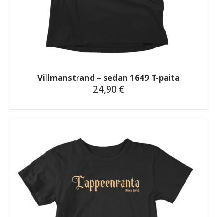
Villmanstrand – sedan 1649 T-paita
24,90
€
Tällä
tuotteella
on
useampi
muunnelma.
Voit
tehdä
valinnat
tuotteen
sivulla.