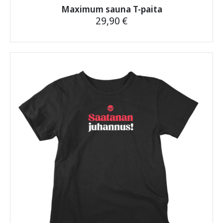
Maximum sauna T-paita
29,90
€
Tällä
tuotteella
on
useampi
muunnelma.
Voit
tehdä
valinnat
tuotteen
sivulla.