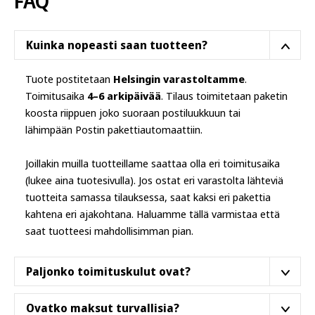
FAQ
valinnat
tuotteen
sivulla.
Kuinka nopeasti saan tuotteen?
Tuote postitetaan
Helsingin varastoltamme
.
Toimitusaika
4–6 arkipäivää
. Tilaus toimitetaan paketin
koosta riippuen joko suoraan postiluukkuun tai
lähimpään Postin pakettiautomaattiin.
Joillakin muilla tuotteillame saattaa olla eri toimitusaika
(lukee aina tuotesivulla). Jos ostat eri varastolta lähteviä
tuotteita samassa tilauksessa, saat kaksi eri pakettia
kahtena eri ajakohtana. Haluamme tällä varmistaa että
saat tuotteesi mahdollisimman pian.
Paljonko toimituskulut ovat?
Tällä tuotteella on ilmainen toimituskulu Suomessa.
Ovatko maksut turvallisia?