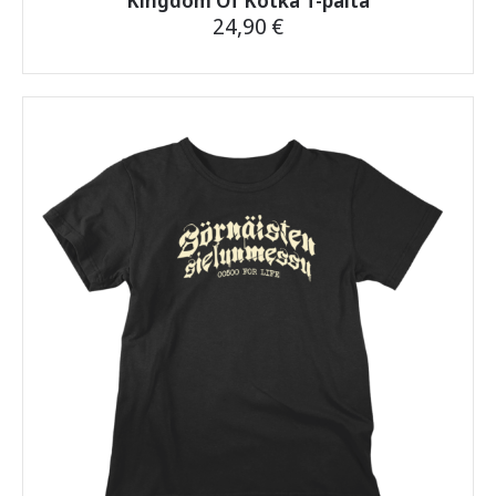
24,90
€
Tällä
tuotteella
on
useampi
muunnelma.
Voit
tehdä
valinnat
tuotteen
sivulla.