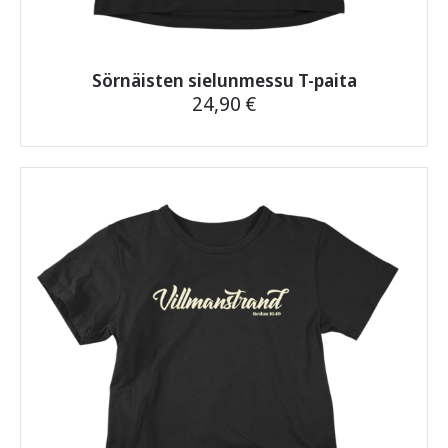
Sörnäisten sielunmessu T-paita
24,90
€
Tällä
tuotteella
on
useampi
muunnelma.
Voit
tehdä
valinnat
tuotteen
sivulla.