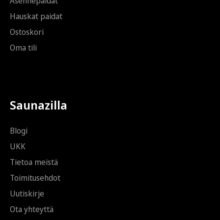
Asennepaidat
s
t
Hauskat paidat
i
Ostoskori
Oma tili
Saunazilla
Blogi
UKK
Tietoa meistä
Toimitusehdot
Uutiskirje
Ota yhteyttä