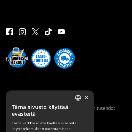
×
Tämä sivusto käyttää
Saunazilla 2026 |
Tietosuojaseloste
|
Toimitusehdot
FINNISH
evästeitä
ENGLISH
Tämä verkkosivusto käyttää evästeitä
käyttökokemuksen parantamiseksi.