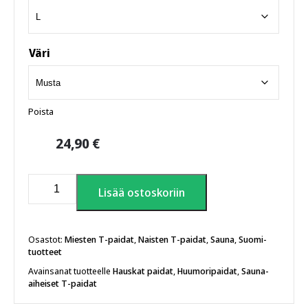
Väri
Poista
24,90
€
Sauna,
Lisää ostoskoriin
olut,
järvi
T-
paita
Osastot:
Miesten T-paidat
,
Naisten T-paidat
,
Sauna
,
Suomi-
tuotteet
määrä
Avainsanat tuotteelle
Hauskat paidat
,
Huumoripaidat
,
Sauna-
aiheiset T-paidat