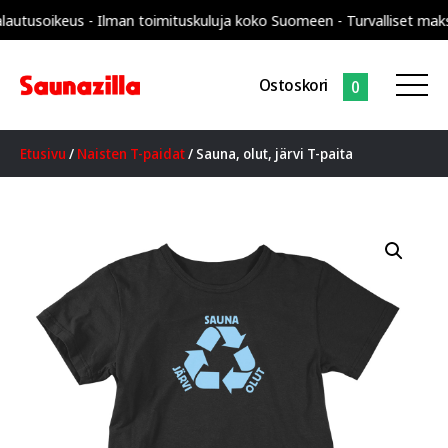
soikeus - Ilman toimituskuluja koko Suomeen - Turvalliset maksut
14
Ostoskori
0
Etusivu
/
Naisten T-paidat
/ Sauna, olut, järvi T-paita