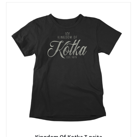
sivulla.
Kingdom Of Kotka T-paita