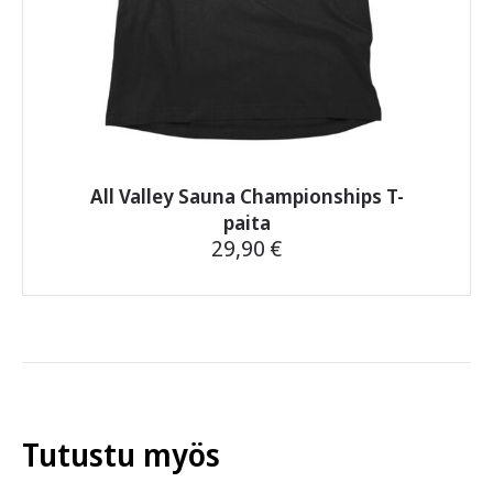
All Valley Sauna Championships T-
paita
29,90
€
Tällä
tuotteella
on
useampi
muunnelma.
Voit
tehdä
Tutustu myös
valinnat
tuotteen