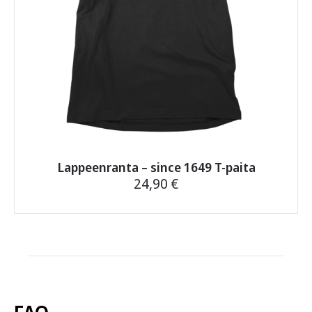
Lappeenranta – since 1649 T-paita
24,90
€
Tällä
tuotteella
on
useampi
muunnelma.
Voit
tehdä