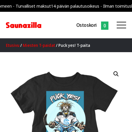
n - Turvalliset maksut
14 päivän palautusoikeus - Ilman toimituskul
Ostoskori
0
Etusivu
/
Miesten T-paidat
/ Puck yes! T-paita