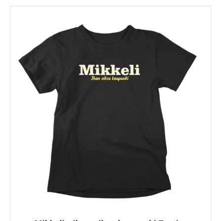
on
useampi
muunnelma.
Voit
tehdä
valinnat
tuotteen
sivulla.