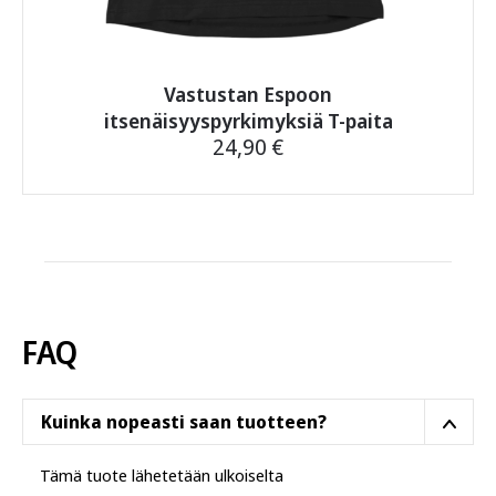
Vastustan Espoon
itsenäisyyspyrkimyksiä T-paita
24,90
€
Tällä
tuotteella
on
useampi
muunnelma.
Voit
tehdä
FAQ
valinnat
tuotteen
sivulla.
Kuinka nopeasti saan tuotteen?
Tämä tuote lähetetään ulkoiselta