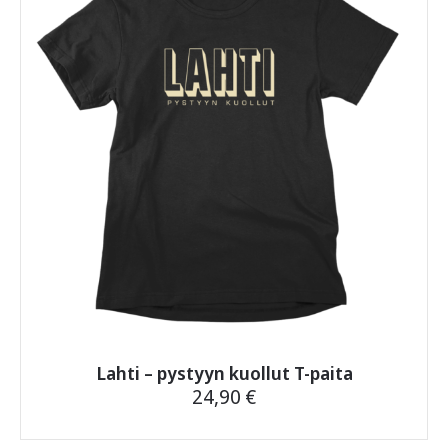
Voit
tehdä
valinnat
tuotteen
sivulla.
Lahti – pystyyn kuollut T-paita
24,90
€
Tällä
tuotteella