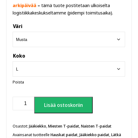
arkipäivää
–
tämä tuote postitetaan ulkoiselta
logistiikkakeskukseltamme (pidempi toimitusaika).
Väri
Koko
Poista
Puck
Lisää ostoskoriin
yes!
T-
paita
määrä
Osastot:
Jääkiekko
,
Miesten T-paidat
,
Naisten T-paidat
Avainsanat tuotteelle
Hauskat paidat
,
Jääkiekko paidat
,
Lätkä