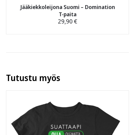
Jääkiekkoleijona Suomi – Domination
T-paita
29,90
€
Tällä
tuotteella
on
useampi
muunnelma.
Voit
tehdä
Tutustu myös
valinnat
tuotteen
sivulla.