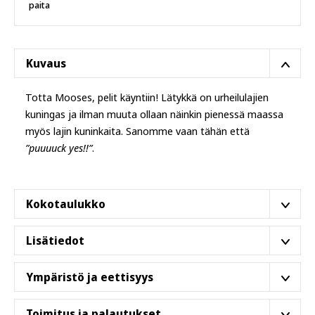
paita
Kuvaus
Totta Mooses, pelit käyntiin! Lätykkä on urheilulajien
kuningas ja ilman muuta ollaan näinkin pienessä maassa
myös lajin kuninkaita. Sanomme vaan tähän että
”puuuuck yes!!”
.
Kokotaulukko
Lisätiedot
S
M
L
XL
2XL
3XL
T-paita on rengaskehrättyä, esikutistettua puuvillaa, joka
Leveys, cm
46
51
56
61
66
71
Ympäristö ja eettisyys
on pehmeä ja miellyttävä päällä. Malli on normaali
classic
Pituus, cm
71
73,5
76
78,5
81
84
fit
, eli sopii perinteisesti niin miehille kuin naisille. Ei
Tämä paita on tuotettu ympäristöjalanjälki ja reilut
Toimitus ja palautukset