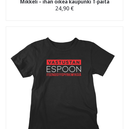
Mikkeli – ihan oikea kaupunki T-paita
24,90
€
Tällä
tuotteella
on
useampi
muunnelma.
Voit
tehdä
valinnat
tuotteen
sivulla.