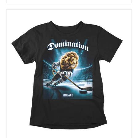
tuotteella
on
useampi
muunnelma.
Voit
tehdä
valinnat
tuotteen
sivulla.