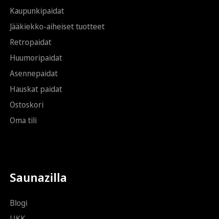
i
Kaupunkipaidat
*
Jääkiekko-aiheiset tuotteet
Retropaidat
Huumoripaidat
Asennepaidat
Hauskat paidat
Ostoskori
Oma tili
Saunazilla
Blogi
UKK