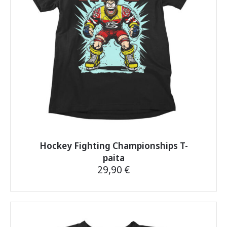
sivulla.
Hockey Fighting Championships T-
paita
29,90
€
Tällä
tuotteella
on
useampi