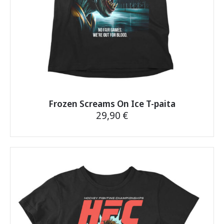
Noutamattomasta ja palautuneesta paketista
pidätämme takaisin lähettämisestä aiheutuvan
kustannuksen 5,90 €.
Jos jokin askarruttaa,
ota toki yhteyttä
, vastaamme
nopeasti.
Frozen Screams On Ice T-paita
29,90
€
Tällä
tuotteella
on
useampi
muunnelma.
Voit
tehdä
valinnat
tuotteen