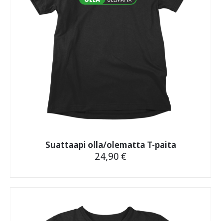
Suattaapi olla/olematta T-paita
24,90
€
Tällä
tuotteella
on
useampi
muunnelma.