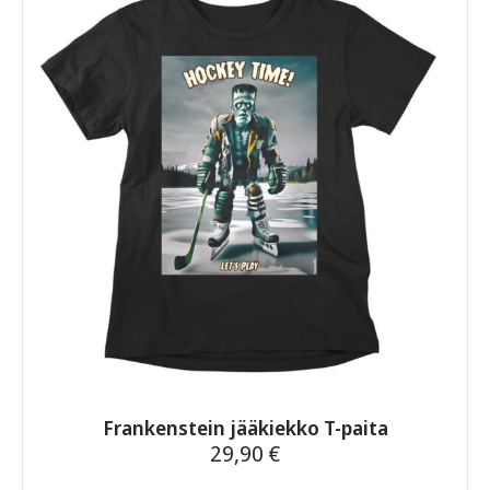
muunnelma.
Voit
tehdä
valinnat
tuotteen
sivulla.
Frankenstein jääkiekko T-paita
29,90
€
Tällä