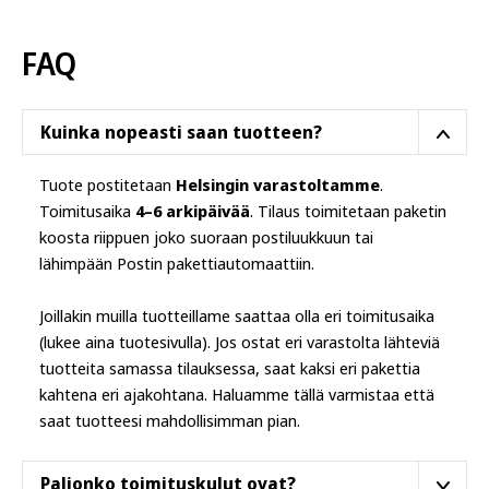
FAQ
Kuinka nopeasti saan tuotteen?
Tuote postitetaan
Helsingin varastoltamme
.
Toimitusaika
4–6 arkipäivää
. Tilaus toimitetaan paketin
koosta riippuen joko suoraan postiluukkuun tai
lähimpään Postin pakettiautomaattiin.
Joillakin muilla tuotteillame saattaa olla eri toimitusaika
(lukee aina tuotesivulla). Jos ostat eri varastolta lähteviä
tuotteita samassa tilauksessa, saat kaksi eri pakettia
kahtena eri ajakohtana. Haluamme tällä varmistaa että
saat tuotteesi mahdollisimman pian.
Paljonko toimituskulut ovat?