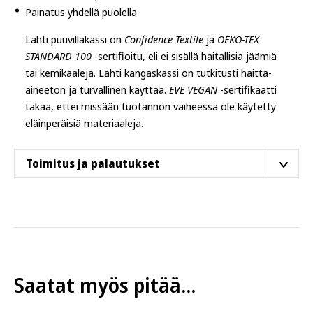
Painatus yhdellä puolella
Lahti puuvillakassi on
Confidence Textile
ja
OEKO-TEX
STANDARD 100
-sertifioitu, eli ei sisällä haitallisia jäämiä
tai kemikaaleja. Lahti kangaskassi on tutkitusti haitta-
aineeton ja turvallinen käyttää.
EVE VEGAN
-sertifikaatti
takaa, ettei missään tuotannon vaiheessa ole käytetty
eläinperäisiä materiaaleja.
Toimitus ja palautukset
Tämä tuote postitetaan
Helsingin varastoltamme
.
Toimitusaika on
4–6 arkipäivää
. Tilaus saapuu joko
suoraan
postiluukkuun
tai lähimpään
Postin
pakettiautomaattiin
.
Jotkut muut tuotteemme lähtevät eri varastolta ja niillä
Saatat myös pitää...
on eri toimitusaika (lukee tuotesivulla). Eli vaikka
ostaisitkin samassa tilauksessa, eri varastolta lähtevät