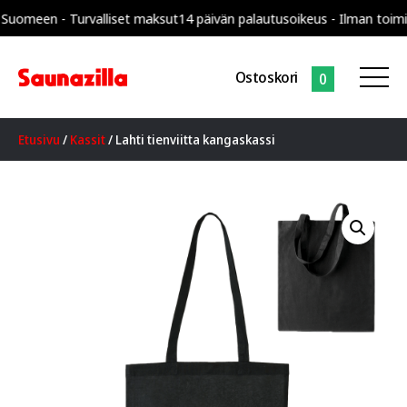
een - Turvalliset maksut
14 päivän palautusoikeus - Ilman toimitusk
Ostoskori
0
Etusivu
/
Kassit
/ Lahti tienviitta kangaskassi