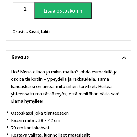
Lahti
Lisää ostoskoriin
tienviitta
kangaskassi
määrä
Osastot:
Kassit
,
Lahti
Kuvaus
Hoi! Missä ollaan ja mihin matka? Johda esimerkillä ja
osoita tie kotiin – ylpeydellä ja rakkaudella. Tämä
kangaskassi on ainoa, mitä siihen tarvitset. Huikea
yhteensattuma tässä myös, että meiltähän näitä saa!
Elämä hymyilee!
Ostoskassi joka tilanteeseen
Kassin mitat: 38 x 42 cm
70 cm kantokahvat
Kestävä valinta, luonnolliset materiaalit