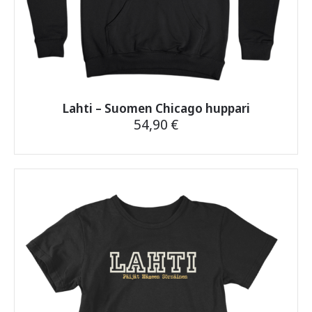
Lahti – Suomen Chicago huppari
54,90
€
Tällä
tuotteella
on
useampi
muunnelma.
Voit
tehdä
valinnat
tuotteen
sivulla.