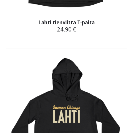
Lahti tienviitta T-paita
24,90
€
Tällä
tuotteella
on
useampi
muunnelma.
Voit
tehdä
valinnat
tuotteen
sivulla.