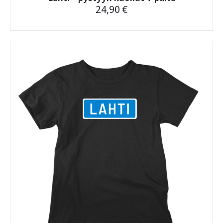
24,90
€
Tällä
tuotteella
on
useampi
muunnelma.
Voit
tehdä
valinnat
tuotteen
sivulla.