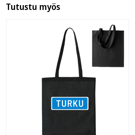
tehdä
Tutustu myös
valinnat
tuotteen
sivulla.