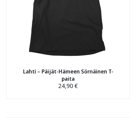
Lahti – Päijät-Hämeen Sörnäinen T-
paita
24,90
€
Tällä
tuotteella
on
useampi
muunnelma.
Voit