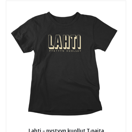
tuotteet saapuvat sinulle eri paketissa ja eri ajankohtana.
Tuotteella on 14 vuorokauden palautusaika siitä, kun
tuote on toimitettu. Mikäli tuotteessa on valmistusvirhe
tai se on vaurioitunut lähetyksessä, saat korvaavan
tuotteen tilalle tai sen hinta korvataan kokonaan tai
osittain. Asiakkaalla on vaihto-oikeus toiseen
samankaltaiseen tuotteeseen, tai eri tuotteeseen. Mikäli
tilaaja palauttaa koko tilauksen, rahanpalautus koskee
vain alkuperäisen tilauksen kokonaissummaa josta on
vähennetty tuotepalautuksen kustannusta vastaava
hinta 5,90 €. Palautettavan tuotteen tulee olla
myyntikuntoinen, käyttämätön ja siisti.
Noutamattomasta ja palautuneesta paketista
pidätämme takaisin lähettämisestä aiheutuvan
kustannuksen 5,90 €.
Jos jokin askarruttaa,
ota toki yhteyttä
, vastaamme
nopeasti.
Lahti – pystyyn kuollut T-paita