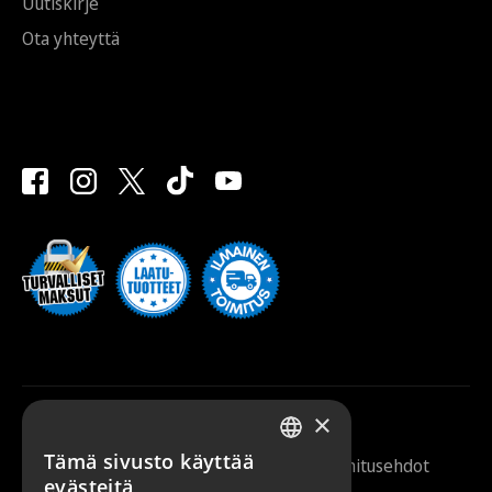
Uutiskirje
Ota yhteyttä
×
Tämä sivusto käyttää
Saunazilla 2026 |
Tietosuojaseloste
|
Toimitusehdot
FINNISH
evästeitä