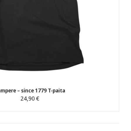
mpere – since 1779 T-paita
24,90
€
Tällä
tuotteella
on