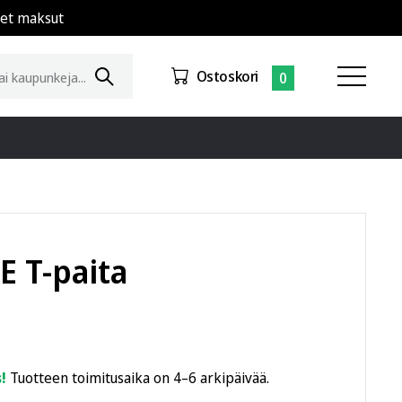
set maksut
Ostoskori
0
E T-paita
!
Tuotteen toimitusaika on 4–6 arkipäivää.