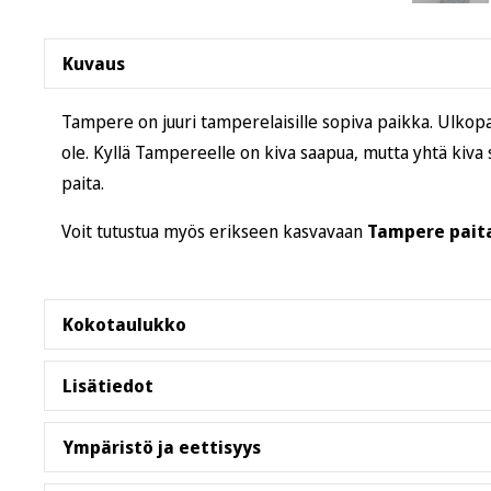
Kuvaus
Tampere on juuri tamperelaisille sopiva paikka. Ulkopa
ole. Kyllä Tampereelle on kiva saapua, mutta yhtä kiva 
paita.
Voit tutustua myös erikseen kasvavaan
Tampere pait
Kokotaulukko
Lisätiedot
S
M
L
XL
2XL
3XL
Leveys, cm
46
51
56
61
66
71
T-paita on rengaskehrättyä, esikutistettua puuvillaa, j
Ympäristö ja eettisyys
niin miehille kuin naisille. Ei sivusaumoja. Tarkistathan 
Pituus, cm
71
73,5
76
78,5
81
84