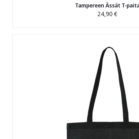
Tampereen Ässät T-pait
24,90
€
Tällä
tuotteella
on
useampi
muunnelma.
Voit
tehdä
valinnat
tuotteen
sivulla.