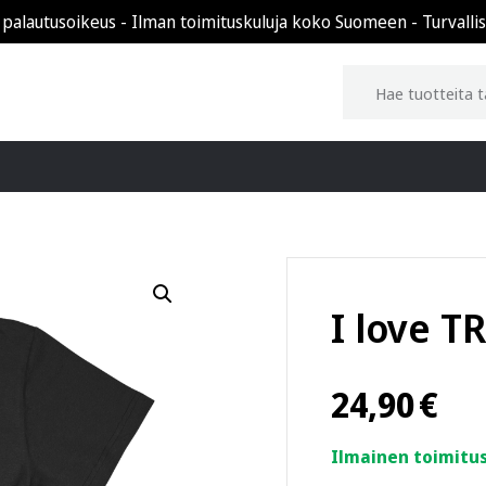
 palautusoikeus - Ilman toimituskuluja koko Suomeen - Turvalli
I love TR
24,90
€
Ilmainen toimitus