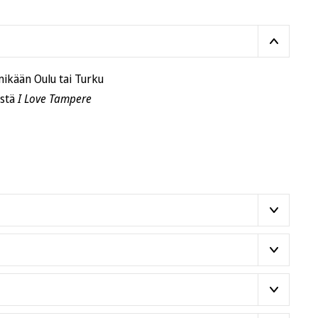
mikään Oulu tai Turku
ästä
I Love Tampere
 eli sopii perinteisesti