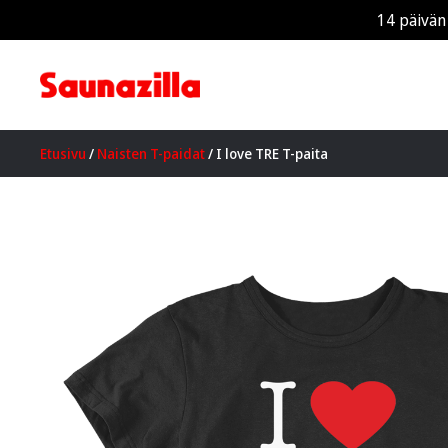
14 päivän
Etusivu
/
Naisten T-paidat
/ I love TRE T-paita