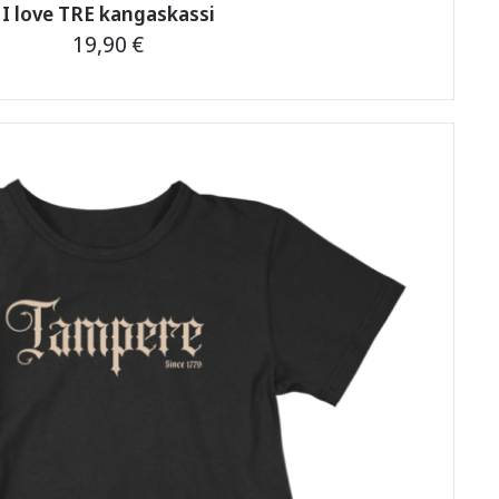
I love TRE kangaskassi
19,90
€