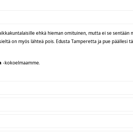
ikkakuntalaisille ehkä hieman omituinen, mutta ei se sentään 
sieltä on myös lähteä pois. Edusta Tamperetta ja pue päällesi t
a
-kokoelmaamme.
oka on pehmeä ja miellyttävä päällä. Malli on normaali
classic fit
,
varulta vielä oikeat mitat
Kokotaulukko
-välilehdeltä.