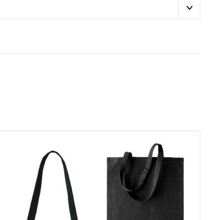
tetta, joka tukee
an reiluja
tiluukkuun
tai
aatteita. Liity
massa tilauksessa, eri
ttävät tiukimmat
vaurioitunut
ovat turvallisia
s toiseen
lkuperäisen tilauksen
e olla
tä aiheutuvan