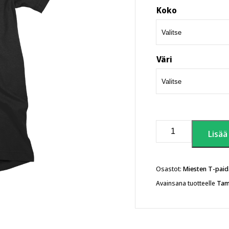
Koko
Väri
I
Lisää
love
TRE
T-
paita
Osastot:
Miesten T-paid
määrä
Avainsana tuotteelle
Tam