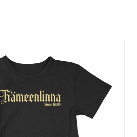
useampi
muunnelma.
Voit
tehdä
valinnat
tuotteen
sivulla.