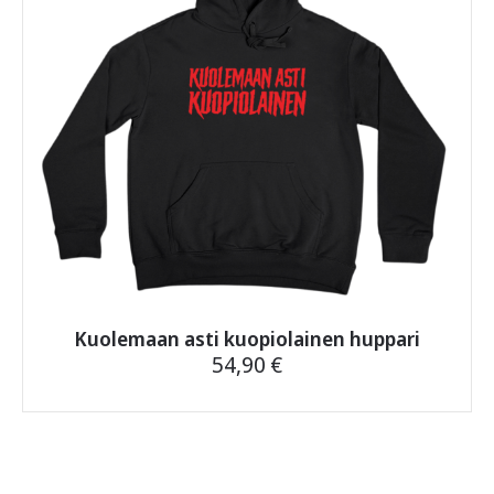
tuotteen
sivulla.
Kuolemaan asti kuopiolainen huppari
54,90
€
Tällä
tuotteella
on
useampi