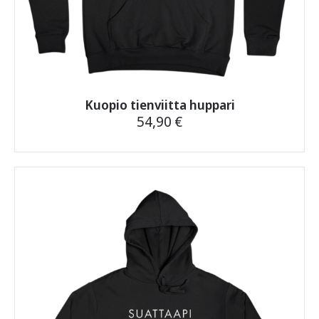
Kuopio tienviitta huppari
54,90
€
Tällä
tuotteella
on
useampi
muunnelma.
Voit
tehdä
valinnat
tuotteen
sivulla.