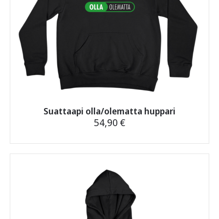
Suattaapi olla/olematta huppari
54,90
€
Tällä
tuotteella
on
useampi
muunnelma.
Voit
tehdä
valinnat