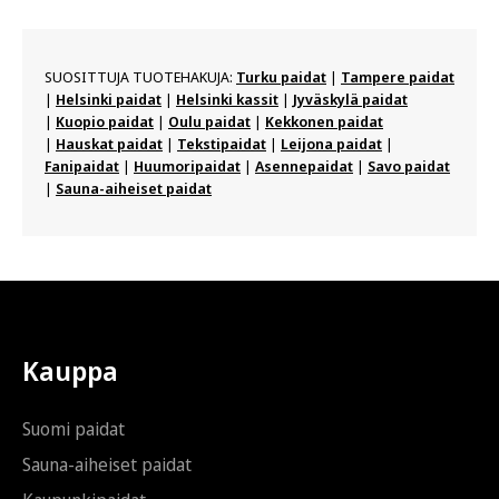
muunnelma.
Voit
tehdä
SUOSITTUJA TUOTEHAKUJA:
Turku paidat
|
Tampere paidat
valinnat
|
Helsinki paidat
|
Helsinki kassit
|
Jyväskylä paidat
tuotteen
|
Kuopio paidat
|
Oulu paidat
|
Kekkonen paidat
sivulla.
|
Hauskat paidat
|
Tekstipaidat
|
Leijona paidat
|
Fanipaidat
|
Huumoripaidat
|
Asennepaidat
|
Savo paidat
|
Sauna-aiheiset paidat
Kauppa
Suomi paidat
Sauna-aiheiset paidat