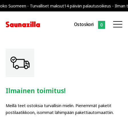
ko Suomeen - Turvalliset maksut
14 päivän palautusoikeus - Ilman to
Ostoskori
0
Ilmainen toimitus!
Meillä teet ostoksia turvallisin mielin. Pienemmät paketit
postilaatikkoon, isommat lähimpään pakettiautomaattiin.