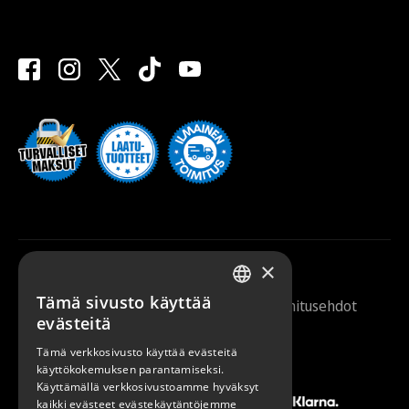
×
Tämä sivusto käyttää
Saunazilla 2026 |
Tietosuojaseloste
|
Toimitusehdot
FINNISH
evästeitä
ENGLISH
Tämä verkkosivusto käyttää evästeitä
käyttökokemuksen parantamiseksi.
Käyttämällä verkkosivustoamme hyväksyt
kaikki evästeet evästekäytäntöjemme