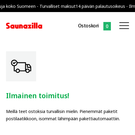
ja koko Suomeen - Turvalliset maksut
14 päivän palautusoikeus - Ilm
Ostoskori
0
Ilmainen toimitus!
Meillä teet ostoksia turvallisin mielin. Pienemmät paketit
postilaatikkoon, isommat lähimpään pakettiautomaattiin.