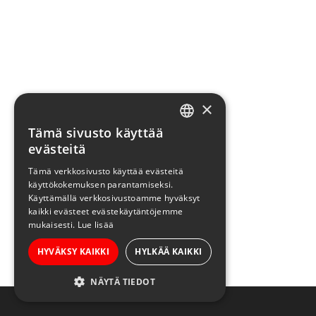
×
Tämä sivusto käyttää
FINNISH
evästeitä
ENGLISH
Tämä verkkosivusto käyttää evästeitä
käyttökokemuksen parantamiseksi.
Käyttämällä verkkosivustoamme hyväksyt
kaikki evästeet evästekäytäntöjemme
mukaisesti.
Lue lisää
HYVÄKSY KAIKKI
HYLKÄÄ KAIKKI
NÄYTÄ TIEDOT