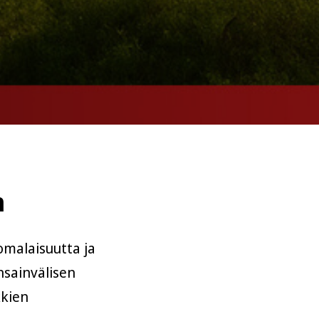
n
malaisuutta ja
sainvälisen
kkien