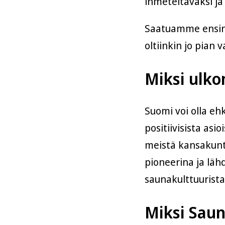
ihmeteltäväksi j
Saatuamme ensin 
oltiinkin jo pian
Miksi ulko
Suomi voi olla eh
positiivisista as
meistä kansakunt
pioneerina ja läh
saunakulttuurist
Miksi Saun