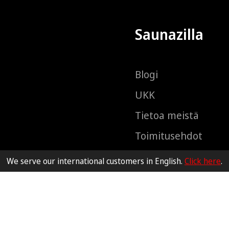
Saunazilla
Blogi
UKK
Tietoa meistä
Toimitusehdot
Uutiskirje
We serve our international customers in English.
Click here
.
Ota yhteyttä