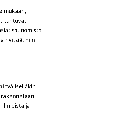
me mukaan,
ut tuntuvat
 asiat saunomista
än vitsiä, niin
inväliselläkin
kä rakennetaan
ilmiöistä ja