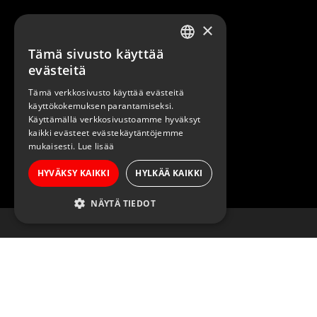
×
Kauppa
Tämä sivusto käyttää
FINNISH
evästeitä
ENGLISH
Tämä verkkosivusto käyttää evästeitä
Suomi paidat
käyttökokemuksen parantamiseksi.
Käyttämällä verkkosivustoamme hyväksyt
Sauna-aiheiset paidat
kaikki evästeet evästekäytäntöjemme
mukaisesti.
Lue lisää
Kaupunkipaidat
HYVÄKSY KAIKKI
HYLKÄÄ KAIKKI
Jääkiekko-aiheiset tuotteet
NÄYTÄ TIEDOT
Retropaidat
Huumoripaidat
Asennepaidat
Hauskat paidat