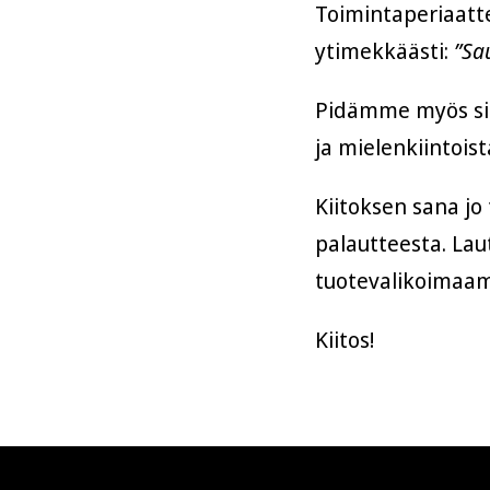
Toimintaperiaatt
ytimekkäästi:
”Sau
Pidämme myös silm
ja mielenkiintois
Kiitoksen sana jo 
palautteesta. Laut
tuotevalikoimaam
Kiitos!