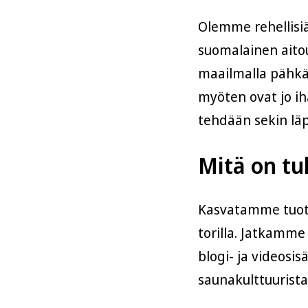
Olemme rehellisi
suomalainen aitou
maailmalla pähkäh
myöten ovat jo iha
tehdään sekin läpi
Mitä on tu
Kasvatamme tuote
torilla. Jatkamme
blogi- ja videosi
saunakulttuurista