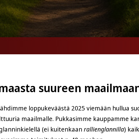
 maasta suureen maailmaa
Lähdimme loppukeväästä 2025 viemään hullua suo
lttuuria maailmalle. Pukkasimme kauppamme kan
nglanninkielellä (ei kuitenkaan
rallienglannilla
) kai