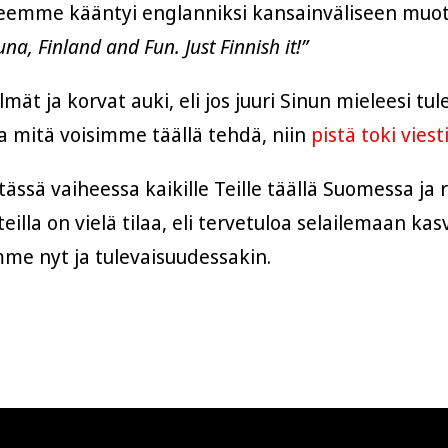
eemme kääntyi englanniksi kansainväliseen muoto
na, Finland and Fun. Just Finnish it!”
ät ja korvat auki, eli jos juuri Sinun mieleesi tul
ta mitä voisimme täällä tehdä, niin
pistä toki viest
tässä vaiheessa kaikille Teille täällä Suomessa ja
eilla on vielä tilaa, eli tervetuloa selailemaan ka
me nyt ja tulevaisuudessakin.