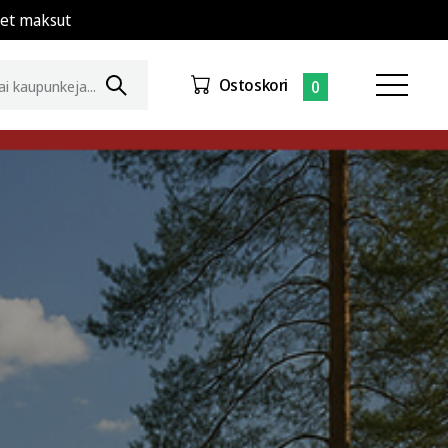
set maksut
Ostoskori
0