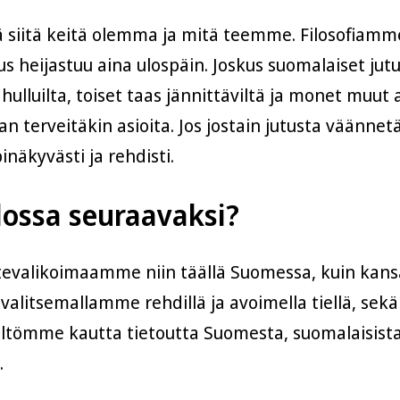
ä siitä keitä olemma ja mitä teemme. Filosofiam
s heijastuu aina ulospäin. Joskus suomalaiset jut
ulluilta, toiset taas jännittäviltä ja monet muut
n terveitäkin asioita. Jos jostain jutusta väännetä
näkyvästi ja rehdisti.
lossa seuraavaksi?
valikoimaamme niin täällä Suomessa, kuin kansa
 valitsemallamme rehdillä ja avoimella tiellä, se
sältömme kautta tietoutta Suomesta, suomalaisista 
.