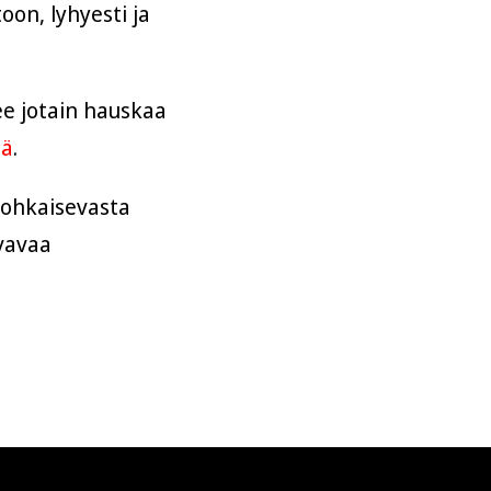
on, lyhyesti ja
ee jotain hauskaa
iä
.
 rohkaisevasta
svavaa