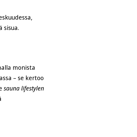
eskuudessa,
 sisua.
malla monista
assa – se kertoo
me
sauna lifestylen
ä