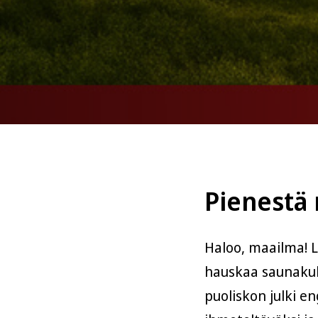
Pienestä
Haloo, maailma! 
hauskaa saunaku
puoliskon julki e