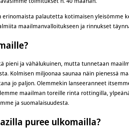
a avasimme toimitukset n. 40 maahan.
erinomaista palautetta kotimaisen yleisömme k
 valmiita maailmanvalloitukseen ja rinnukset täynnä
maille?
kä pieni ja vähälukuinen, mutta tunnetaan maail
ioista. Kolmisen miljoonaa saunaa näin pienessä ma
ana jo paljon. Olemmekin lanseeranneet itsem
demme maailman toreille rinta rottingilla, ylpeän
amme ja suomalaisuudesta.
azilla puree ulkomailla?