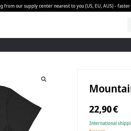
g from our supply center nearest to you (US, EU, AUS) - faster 
Mountain
22,90
€
International shipp