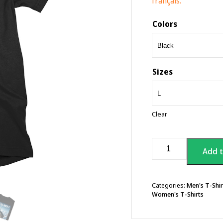
français.
Colors
Sizes
Clear
Mountain
Add t
Top
Sauna
T-
shirt
Categories:
Men's T-Shir
Women's T-Shirts
quantity