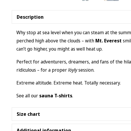
Description
Why stop at sea level when you can steam at the sum
perched high above the clouds – with
Mt. Everest
smil
can’t go higher, you might as well heat up.
Perfect for adventurers, dreamers, and fans of the hila
ridiculous – for a proper
löyly
session.
Extreme altitude. Extreme heat. Totally necessary.
See all our
sauna T-shirts
.
Size chart
The
classic cut
. Nothing fancy, it’s your usual fit.
Additional information