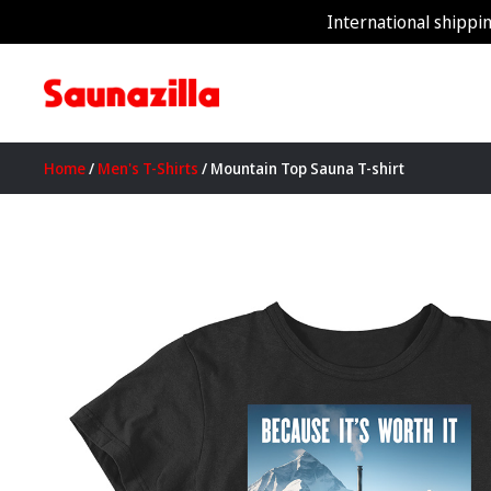
International shippin
Home
/
Men's T-Shirts
/ Mountain Top Sauna T-shirt