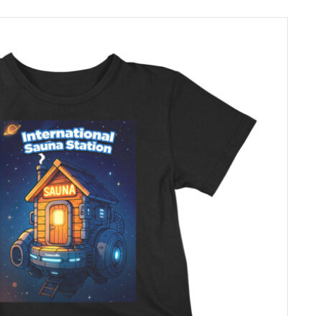
aiement.
e par
l’Autorité de
. Actuellement,
isiert von der
bietet Paytrail die