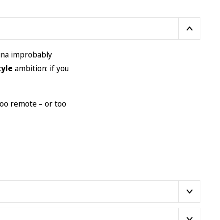
auna improbably
tyle
ambition: if you
too remote – or too