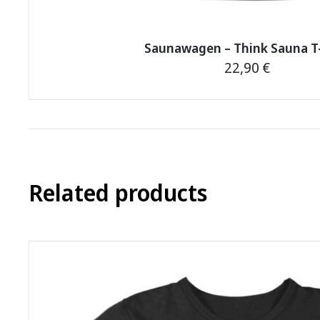
Saunawagen – Think Sauna T-
22,90
€
This
product
has
multiple
variants.
Related products
The
options
may
be
chosen
on
the