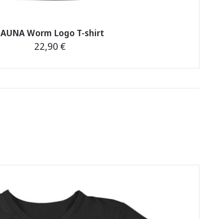
SAUNA Worm Logo T-shirt
22,90
€
This
product
has
multiple
variants.
The
options
may
be
chosen
on
the