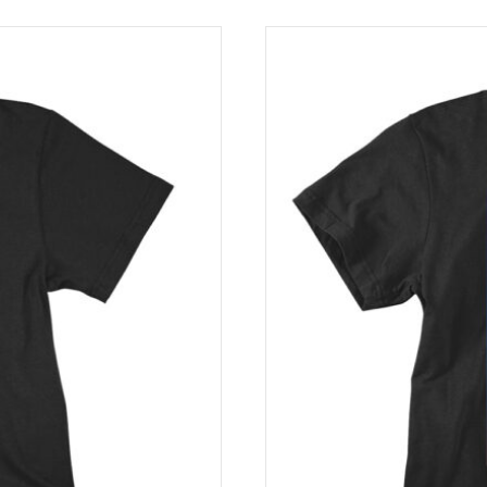
. Veuillez consulter le tarif le plus récent sur votre page de p
sehen Sie die aktuellsten Preise auf Ihrer Checkout-Seite.
vraison différents.
dkosten haben.
ec l’institution de paiement finlandaise
Paytrail Plc
– autorisé
mesures de sécurité strictes et une protection de premier ordre
it dem finnischen Zahlungsinstitut
Paytrail Plc
zusammen – autor
nge Sicherheitsmaßnahmen und erstklassige Sicherheit. Derzeit 