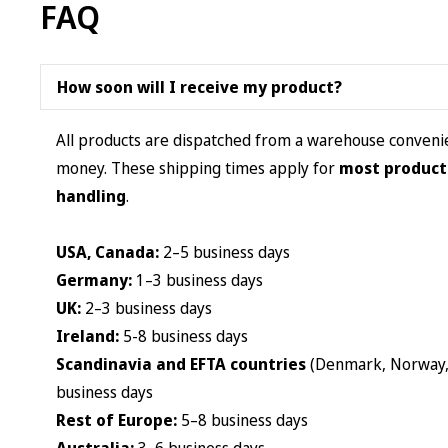
FAQ
may
be
chosen
How soon will I receive my product?
on
the
All products are dispatched from a warehouse convenien
product
money. These shipping times apply for
most product
page
handling
.
USA, Canada:
2–5 business days
Germany:
1–3 business days
UK:
2–3 business days
Ireland:
5-8 business days
Scandinavia and EFTA countries
(Denmark, Norway, S
business days
Rest of Europe:
5–8 business days