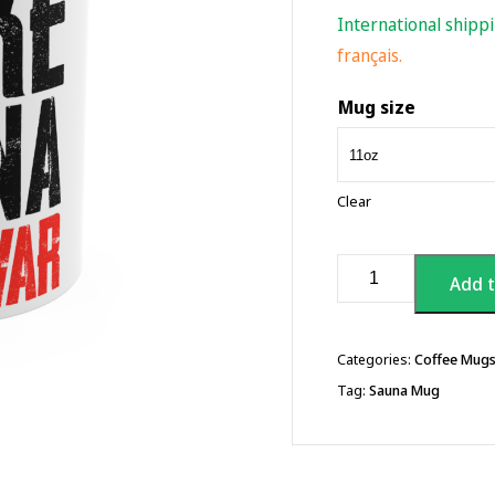
International shipp
français.
Mug size
Clear
Make
Add t
Sauna
Not
War
coffee
Categories:
Coffee Mug
mug,
Tag:
Sauna Mug
11oz
quantity