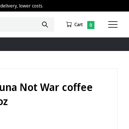
delivery, lower costs.
Cart
0
una Not War coffee
oz