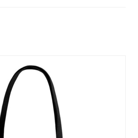
assique
familière.
ez consulter le guide
s ouvrables pour la
e für Produktion
aiement.