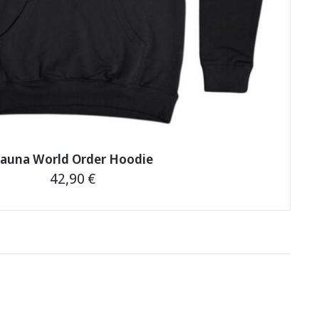
auna World Order Hoodie
42,90
€
This
product
has
multiple
variants.
The
options