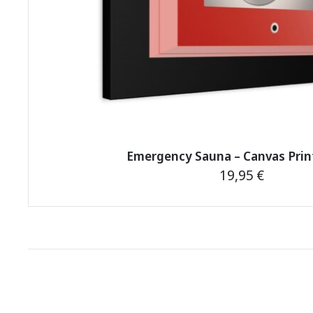
Emergency Sauna – Canvas Print
19,95
€
This
product
has
multiple
variants.
The
options