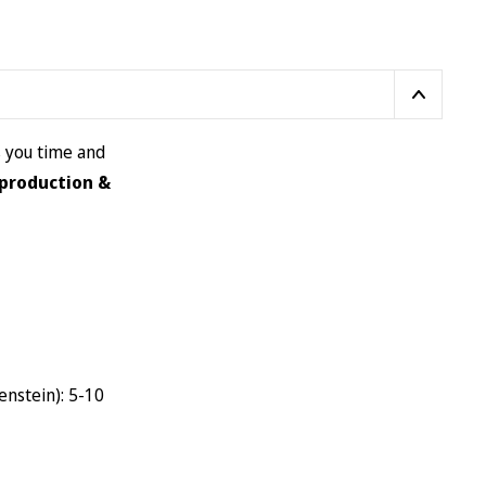
may
be
chosen
on
the
s you time and
product
 production &
page
enstein): 5-10