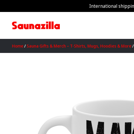
International shippin
Home
/
Sauna Gifts & Merch – T-Shirts, Mugs, Hoodies & More
/