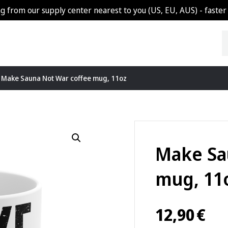
g from our supply center nearest to you (US, EU, AUS) - faster 
 Make Sauna Not War coffee mug, 11oz
Make Sa
mug, 11
12,90
€