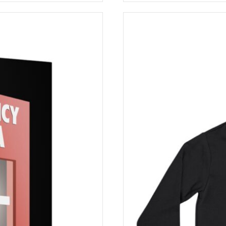
t Ihres Produkts. Wenn eine Bestellung mit Herstellungsfehlern
 doit être inutilisé et dans le même état que vous l’avez reçu. Il
t, arbeiten wir gerne mit Ihnen zusammen, um eine Lösung zu f
is d’expédition initiaux ne sont pas remboursables.
rt, ist es unwahrscheinlich, dass eine Rückerstattung oder ei
in, muss Ihr Artikel unbenutzt und in demselben Zustand sein,
g sein. Leider sind die anfänglichen Versandkosten nicht erstat