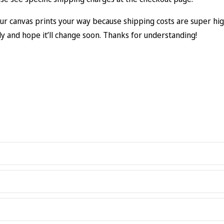
our canvas prints your way because shipping costs are super high
ely and hope it’ll change soon. Thanks for understanding!
d canvas art, please allow for slight size deviations with a tol
r product. If an order arrives with manufacturing errors, is th
gather any dust, you may wipe it off gently with a clean, damp 
k with you to find a solution. However, if a customer simply ch