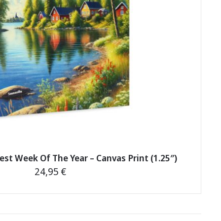
st Week Of The Year – Canvas Print (1.25″)
24,95
€
This
product
has