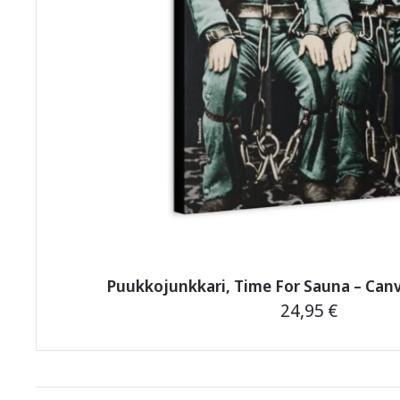
Puukkojunkkari, Time For Sauna – Canva
24,95
€
This
product
has