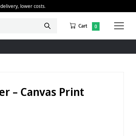
delivery, lower costs.
Cart
0
er – Canvas Print