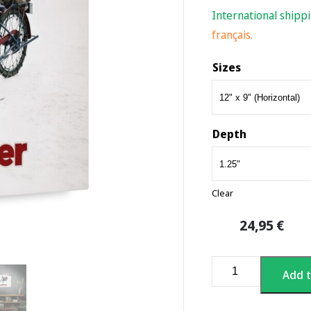
International shipp
français.
Sizes
Depth
Clear
24,95
€
FrostRider
Add t
-
Canvas
Print