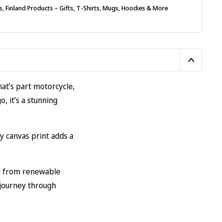
s
,
Finland Products – Gifts, T-Shirts, Mugs, Hoodies & More
hat’s part motorcycle,
, it’s a stunning
y canvas print adds a
ed from renewable
a journey through