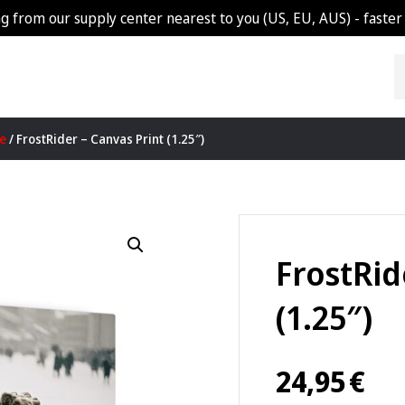
g from our supply center nearest to you (US, EU, AUS) - faster 
re
/ FrostRider – Canvas Print (1.25″)
FrostRid
(1.25″)
24,95
€