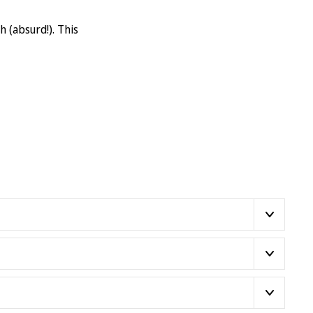
 (absurd!). This
erance +/- 1/8″
e wrong size in which
cloth.
Product
anges their mind