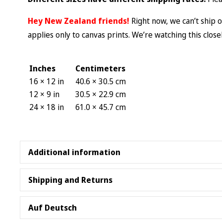
Hey New Zealand friends!
Right now, we can’t ship 
applies only to canvas prints. We’re watching this clos
Inches
Centimeters
16 × 12 in
40.6 × 30.5 cm
12 × 9 in
30.5 × 22.9 cm
24 × 18 in
61.0 × 45.7 cm
Additional information
Please note:
Due to the production process of stretche
Shipping and Returns
(3.2mm) for the canvasprint.
Our
Returns Policy
lasts 30 days after you receive you
Auf Deutsch
Care instructions:
If the stretched canvas print does 
ordered, or has other obvious errors, we’ll happily wor