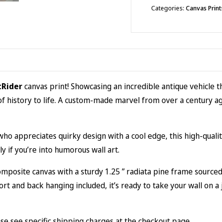
(1.25")
Categories:
Canvas Print
quantity
tRider
canvas print! Showcasing an incredible antique vehicle t
of history to life. A custom-made marvel from over a century ago
ho appreciates quirky design with a cool edge, this high-qualit
y if you’re into humorous wall art.
composite canvas with a sturdy 1.25 ” radiata pine frame sourc
pport and back hanging included, it’s ready to take your wall on 
se see specific shipping charges at the checkout page.