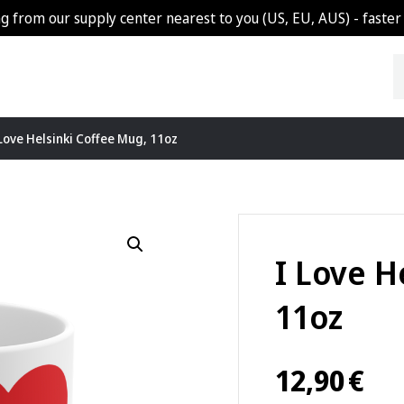
g from our supply center nearest to you (US, EU, AUS) - faster 
 Love Helsinki Coffee Mug, 11oz
I Love H
11oz
12,90
€