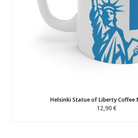
page
Helsinki Statue of Liberty Coffee
12,90
€
This
product
has