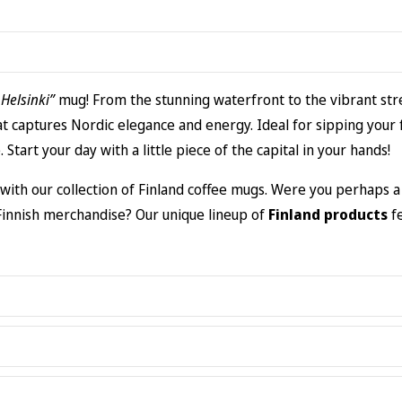
 Helsinki”
mug! From the stunning waterfront to the vibrant stre
hat captures Nordic elegance and energy. Ideal for sipping your
 Start your day with a little piece of the capital in your hands!
 with our collection of Finland coffee mugs. Were you perhaps 
 Finnish merchandise? Our unique lineup of
Finland products
fe
r product. If an order arrives with manufacturing errors, is th