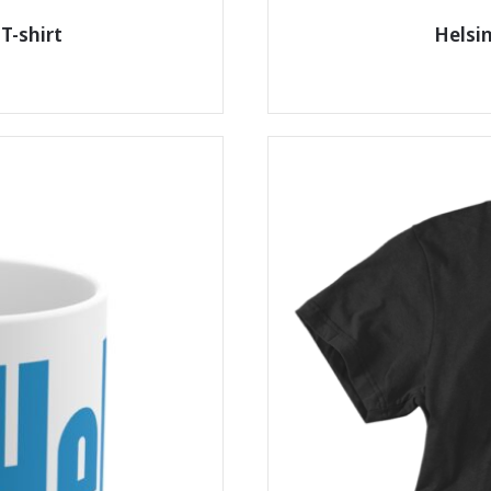
 einen noch besseren Service zu bieten.
T-shirt
Helsi
éception de votre produit. Si une commande arrive avec des défa
res erreurs évidentes, nous serons heureux de travailler avec 
’avis concernant un achat, il est peu probable qu’un rembourse
t Ihres Produkts. Wenn eine Bestellung mit Herstellungsfehlern
 doit être inutilisé et dans le même état que vous l’avez reçu. Il
t, arbeiten wir gerne mit Ihnen zusammen, um eine Lösung zu f
is d’expédition initiaux ne sont pas remboursables.
rt, ist es unwahrscheinlich, dass eine Rückerstattung oder ei
in, muss Ihr Artikel unbenutzt und in demselben Zustand sein,
g sein. Leider sind die anfänglichen Versandkosten nicht erstat