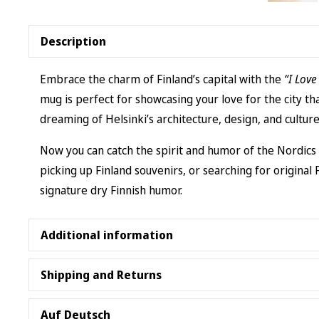
Description
Embrace the charm of Finland’s capital with the
“I Love
mug is perfect for showcasing your love for the city t
dreaming of Helsinki’s architecture, design, and culture.
Now you can catch the spirit and humor of the Nordics
picking up Finland souvenirs, or searching for original
signature dry Finnish humor.
Additional information
White ceramic
Shipping and Returns
11 oz. (0.33 l)
Rounded corners
Our
Returns Policy
lasts 30 days after you receive you
Auf Deutsch