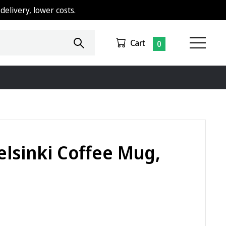
delivery, lower costs.
Cart
0
elsinki Coffee Mug,