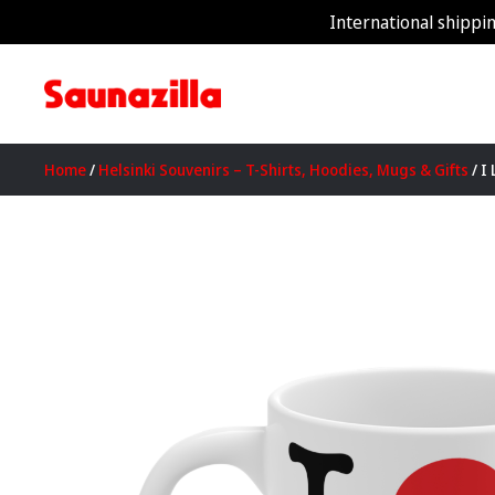
International shippin
Home
/
Helsinki Souvenirs – T-Shirts, Hoodies, Mugs & Gifts
/ I