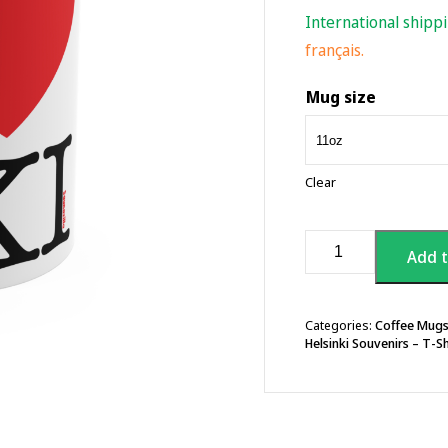
International shipp
français.
Mug size
Clear
I
Add t
Love
Helsinki
Coffee
Mug,
Categories:
Coffee Mug
Helsinki Souvenirs – T-S
11oz
quantity