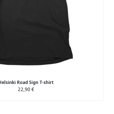
page
Helsinki Road Sign T-shirt
22,90
€
This
product
has