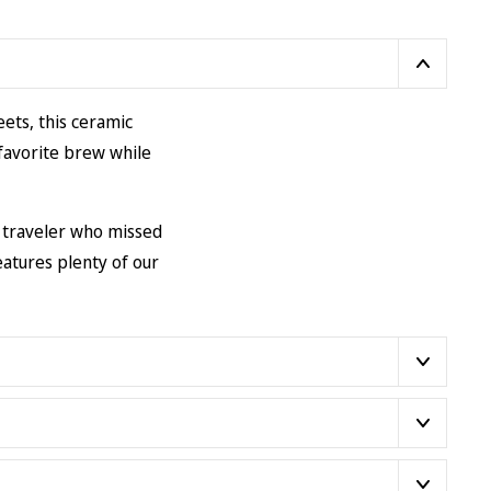
ets, this ceramic
 favorite brew while
a traveler who missed
atures plenty of our
e wrong size in which