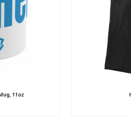
 Mug, 11oz