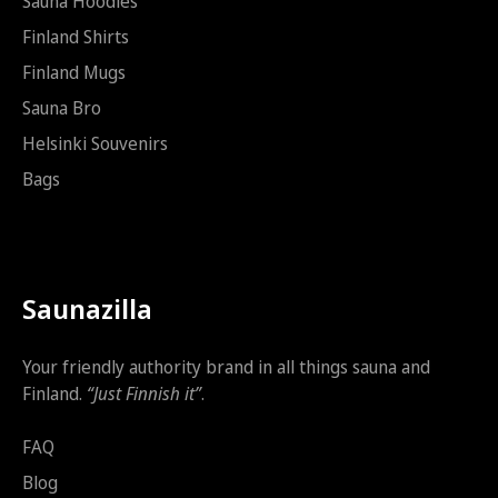
Sauna Hoodies
h
k
Finland Shirts
ö
Finland Mugs
p
o
Sauna Bro
s
t
Helsinki Souvenirs
i
Bags
Saunazilla
Your friendly authority brand in all things sauna and
Finland.
“Just Finnish it”
.
FAQ
Blog