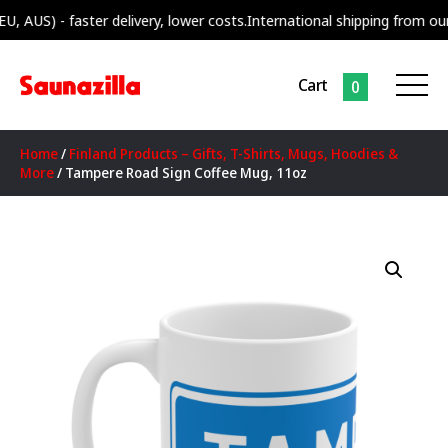
S) - faster delivery, lower costs.
International shipping from our supp
Cart
0
Home
/
Finland Products – Gifts, T-Shirts, Mugs, Hoodies &
More
/ Tampere Road Sign Coffee Mug, 11oz