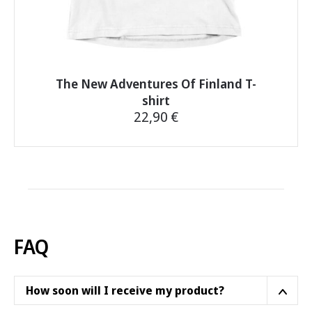
The New Adventures Of Finland T-
shirt
22,90
€
This
product
has
multiple
variants.
The
options
FAQ
may
be
chosen
How soon will I receive my product?
on