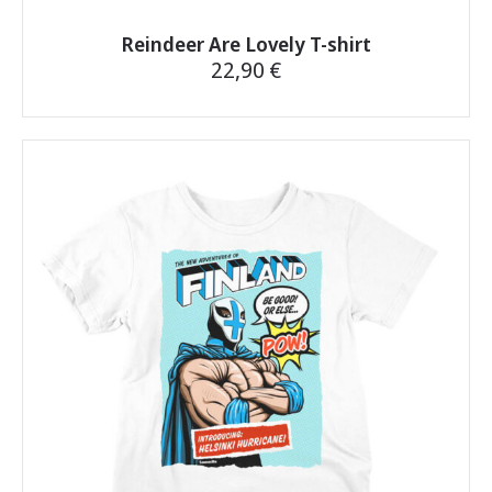
Reindeer Are Lovely T-shirt
22,90
€
This
product
has
multiple
variants.
The
options
may
be
chosen
on
the
product
page