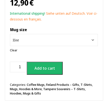
12,90
€
International shipping!
Siehe unten auf Deutsch. Voir ci-
dessous en français.
Mug size
Clear
Tampere
Add to cart
Road
Sign
Coffee
Mug,
Categories:
Coffee Mugs
,
Finland Products – Gifts, T-Shirts,
Mugs, Hoodies & More
,
Tampere Souvenirs – T-Shirts,
11oz
Hoodies, Mugs & Gifts
quantity